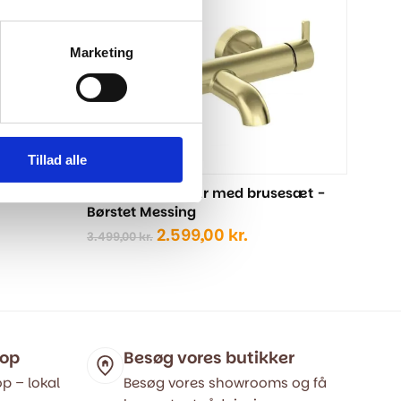
Marketing
Tillad alle
esæt -
Badekarsarmatur med brusesæt -
Børstet Messing
Den
Den
2.599,00
kr.
3.499,00
kr.
elle
oprindelige
aktuelle
pris
pris
var:
er:
9,00 kr..
3.499,00 kr..
2.599,00 kr..
hop
Besøg vores butikker
p – lokal
Besøg vores showrooms og få