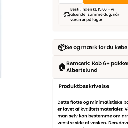
vask
4.000,00 kr..
2.500,00 kr..
-
Bestil inden kl. 15.00 – vi
Hellie
afsender samme dag, når
Møbelpakke
varen er på lager
40x22
cm.
Hvid
Blank
antal
📦
Se og mærk før du købe
Bemærk: Køb 6+ pakker o
🏠
Albertslund
Produktbeskrivelse
Dette flotte og minimalistisk
er lavet af kvalitetsmaterialer.
man selv kan bestemme om arma
venstre side af vasken. Derudov