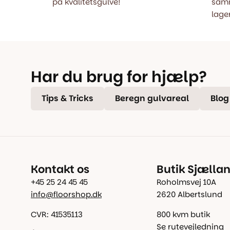
på kvalitetsgulve!
samm
lager
Har du brug for hjælp?
Tips & Tricks
Beregn gulvareal
Blog
Kontakt os
Butik Sjælla
+45 25 24 45 45
Roholmsvej 10A
info@floorshop.dk
2620 Albertslund
CVR: 41535113
800 kvm butik
Se rutevejledning