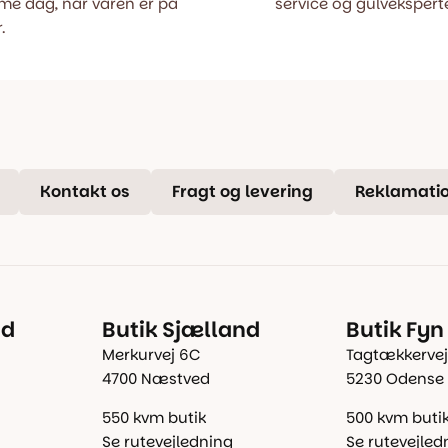
e dag, når varen er på
service og gulveksperte
.
Kontakt os
Fragt og levering
Reklamatio
nd
Butik Sjælland
Butik Fyn
Merkurvej 6C
Tagtækkervej
4700 Næstved
5230 Odense
550 kvm butik
500 kvm buti
Se rutevejledning
Se rutevejled