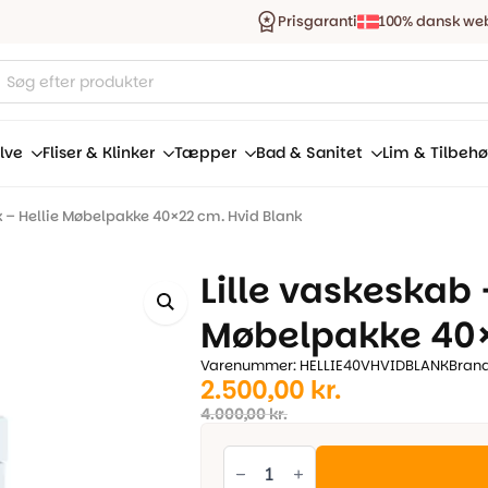
Prisgaranti
100% dansk we
ucts
ch
lve
Fliser & Klinker
Tæpper
Bad & Sanitet
Lim & Tilbehø
k – Hellie Møbelpakke 40×22 cm. Hvid Blank
Lille vaskeskab 
Møbelpakke 40×
Varenummer: HELLIE40VHVIDBLANK
Brand
Den
Den
2.500,00
kr.
oprindelige
aktuelle
4.000,00
kr.
pris
pris
Lille
vaskeskab
var:
er:
+