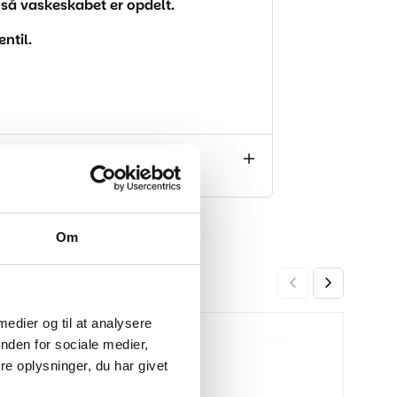
 så vaskeskabet er opdelt.
ntil.
Om
 medier og til at analysere
Bade
-26%
-27%
nden for sociale medier,
Mat 
e oplysninger, du har givet
2.999