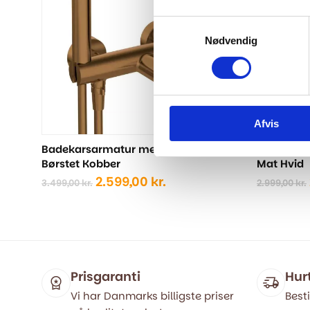
Samtykkevalg
Nødvendig
Afvis
Badekarsarmatur med brusesæt -
Badekars
Børstet Kobber
Mat Hvid
Den
Den
2.599,00
kr.
3.499,00
kr.
2.999,00
kr.
oprindelige
aktuelle
pris
pris
var:
er:
3.499,00 kr..
2.599,00 kr..
Prisgaranti
Hur
Vi har Danmarks billigste priser
Besti