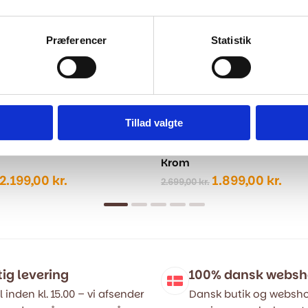
Præferencer
Statistik
Tillad valgte
armatur med brusesæt -
Badekarsarmatur med brus
Krom
Den
Den
Den
Den
2.199,00
kr.
1.899,00
kr.
2.699,00
kr.
oprindelige
aktuelle
oprindelige
aktu
pris
pris
pris
pris
var:
er:
var:
er:
2.999,00 kr..
2.199,00 kr..
2.699,00 kr..
1.89
tig levering
100% dansk webs
l inden kl. 15.00 – vi afsender
Dansk butik og websho