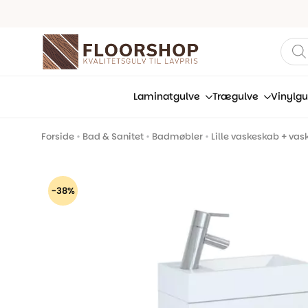
Prod
sear
Laminatgulve
Trægulve
Vinylgu
Forside
•
Bad & Sanitet
•
Badmøbler
•
Lille vaskeskab + vas
-38%