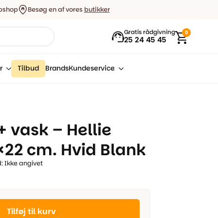
bshop
Besøg en af vores
butikker
Gratis rådgivning
0
25 24 45 45
r
Tilbud
Brands
Kundeservice
+ vask – Hellie
22 cm. Hvid Blank
: Ikke angivet
Tilføj til kurv