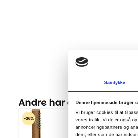
Samtykke
Andre har også kigget på.
Denne hjemmeside bruger c
Vi bruger cookies til at tilpas
-26%
-27%
vores trafik. Vi deler også 
annonceringspartnere og anal
dem, eller som de har indsaml