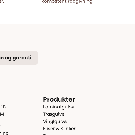
r.
kompetent rådgivning.
n og garanti
Produkter
 1B
Laminatgulve
 M
Trægulve
Vinylgulve
k
Fliser & Klinker
ning