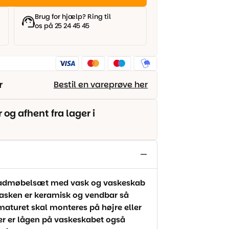
Brug for hjælp? Ring til
os på 25 24 45 45
r
Bestil en vareprøve her
g afhent fra lager i
e badmøbelsæt med vask og vaskeskab
 Vasken er keramisk og vendbar så
turet skal monteres på højre eller
er er lågen på vaskeskabet også