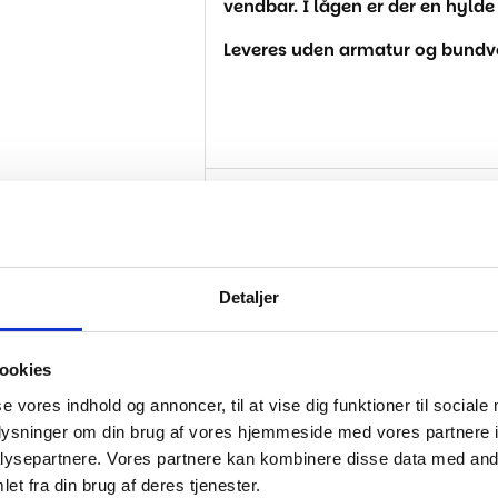
vendbar. I lågen er der en hylde
Leveres uden armatur og bundve
Specifikationer
Detaljer
..
ookies
se vores indhold og annoncer, til at vise dig funktioner til sociale
-30%
oplysninger om din brug af vores hjemmeside med vores partnere i
ysepartnere. Vores partnere kan kombinere disse data med andr
et fra din brug af deres tjenester.