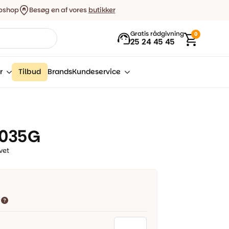
bshop
Besøg en af vores
butikker
Gratis rådgivning
0
25 24 45 45
r
Tilbud
Brands
Kundeservice
1035G
vet