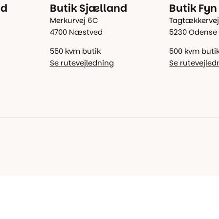
nd
Butik Sjælland
Butik Fyn
Merkurvej 6C
Tagtækkervej
4700 Næstved
5230 Odense
550 kvm butik
500 kvm buti
Se rutevejledning
Se rutevejled