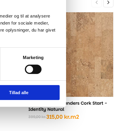
 medier og til at analysere
Timb
-21%
-21%
nden for sociale medier,
Trac
e oplysninger, du har givet
399,0
Den
Den
opri
aktu
pris
pris
var:
er:
Marketing
399,
315,0
Tillad alle
tone XXL
Timberman Wicanders Cork Start -
Identity Natural
315,00
kr.
m2
399,00
kr.
Den
Den
oprindelige
aktuelle