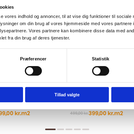
..
ookies
se vores indhold og annoncer, til at vise dig funktioner til sociale
-20%
oplysninger om din brug af vores hjemmeside med vores partnere i
ysepartnere. Vores partnere kan kombinere disse data med andr
et fra din brug af deres tjenester.
Præferencer
Statistik
Tillad valgte
 - SPC Cameron Stone XXL
Vinylgulv - SPC Sanremo S
99,00
kr.
m2
399,00
kr.
m2
499,00
kr.
Den
Den
ige
oprindelige
aktuelle
pris
pris