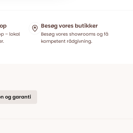
pris
pris
var:
er:
399,00 kr..
315,00 kr..
hop
Besøg vores butikker
p – lokal
Besøg vores showrooms og få
r.
kompetent rådgivning.
n og garanti