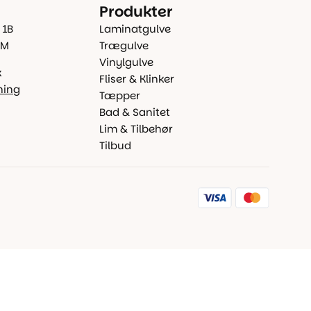
Produkter
 1B
Laminatgulve
 M
Trægulve
Vinylgulve
k
Fliser & Klinker
ning
Tæpper
Bad & Sanitet
Lim & Tilbehør
Tilbud