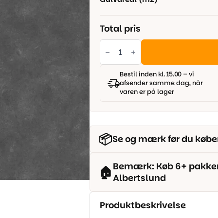
Total pris
Jupiter
Vinyl
-
1035G
antal
Bestil inden kl. 15.00 – vi
afsender samme dag, når
varen er på lager
📦
Se og mærk før du købe
Bemærk: Køb 6+ pakker o
🏠
Albertslund
Produktbeskrivelse