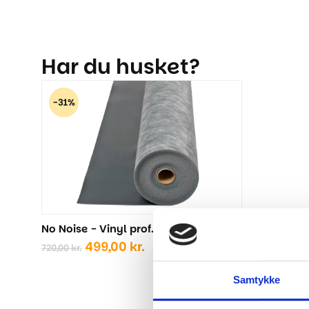
Har du husket?
-31%
No Noise - Vinyl prof. u/damspær
Den
Den
499,00
kr.
720,00
kr.
oprindelige
aktuelle
pris
pris
Samtykke
var:
er:
720,00 kr..
499,00 kr..