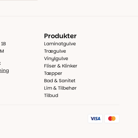
Produkter
 1B
Laminatgulve
 M
Trægulve
Vinylgulve
k
Fliser & Klinker
ning
Tæpper
Bad & Sanitet
Lim & Tilbehør
Tilbud