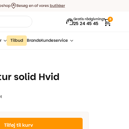
bshop
Besøg en af vores
butikker
Gratis rådgivning
0
25 24 45 45
r
Tilbud
Brands
Kundeservice
r solid Hvid
et
Tilføj til kurv