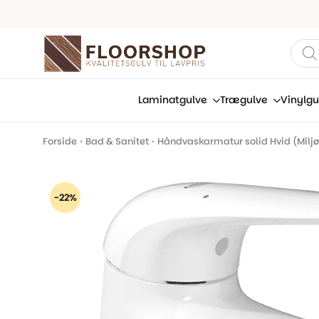
Prod
sear
Laminatgulve
Trægulve
Vinylgu
Forside
•
Bad & Sanitet
•
Håndvaskarmatur solid Hvid (Miljø
-22%