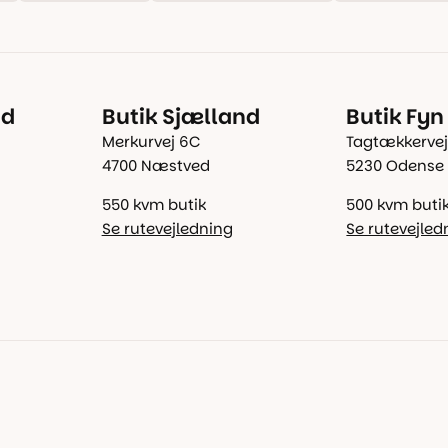
nd
Butik Sjælland
Butik Fyn
Merkurvej 6C
Tagtækkervej
4700 Næstved
5230 Odense
550 kvm butik
500 kvm buti
Se rutevejledning
Se rutevejled