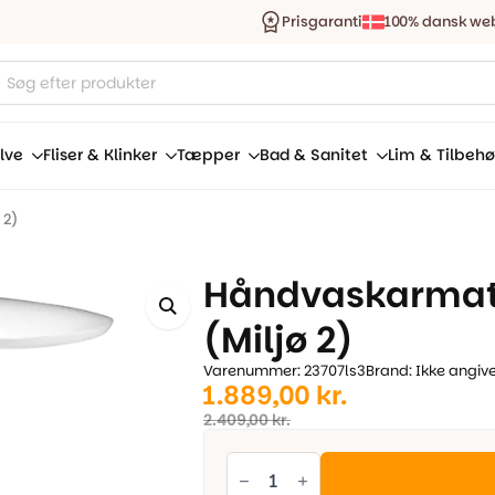
Prisgaranti
100% dansk we
ucts
ch
lve
Fliser & Klinker
Tæpper
Bad & Sanitet
Lim & Tilbehø
 2)
Håndvaskarmatu
(Miljø 2)
Varenummer: 23707ls3
Brand: Ikke angiv
Den
Den
1.889,00
kr.
oprindelige
aktuelle
2.409,00
kr.
pris
pris
Håndvaskarmatur
solid
var:
er:
Hvid