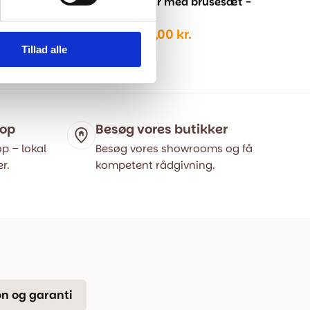
esæt -
Badekarsarmatur med brusesæt -
Børstet Messing
Den
Den
2.599,00
kr.
3.499,00
kr.
elle
oprindelige
aktuelle
Tillad alle
pris
pris
var:
er:
9,00 kr..
3.499,00 kr..
2.599,00 kr..
hop
Besøg vores butikker
p – lokal
Besøg vores showrooms og få
r.
kompetent rådgivning.
n og garanti