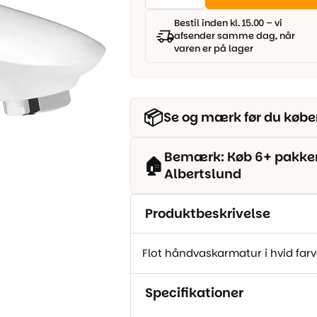
(Miljø
2.409,00 kr..
1.889,00 kr..
2)
Bestil inden kl. 15.00 – vi
antal
afsender samme dag, når
varen er på lager
📦
Se og mærk før du købe
Bemærk: Køb 6+ pakker o
🏠
Albertslund
Produktbeskrivelse
Flot håndvaskarmatur i hvid farve
Specifikationer