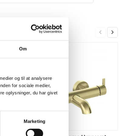
Bade
Om
-26%
-27%
Mat 
2.999
 medier og til at analysere
nden for sociale medier,
e oplysninger, du har givet
Marketing