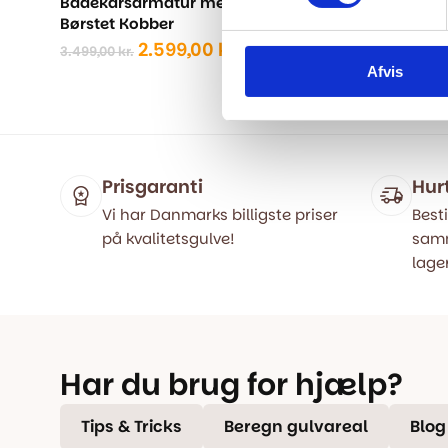
Badekarsarmatur med brusesæt -
Badekars
Børstet Kobber
Mat Hvid
Den
Den
2.599,00
kr.
3.499,00
kr.
2.999,00
kr.
oprindelige
aktuelle
Afvis
pris
pris
var:
er:
3.499,00 kr..
2.599,00 kr..
Prisgaranti
Hur
Vi har Danmarks billigste priser
Besti
på kvalitetsgulve!
samm
lager
Har du brug for hjælp?
Tips & Tricks
Beregn gulvareal
Blog