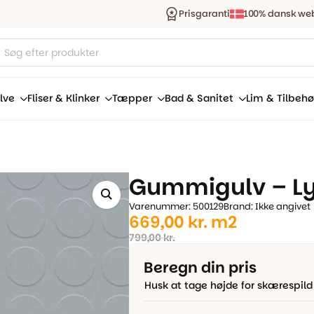
Prisgaranti
100% dansk we
ucts
ch
lve
Fliser & Klinker
Tæpper
Bad & Sanitet
Lim & Tilbehø
Gummigulv – Ly
Varenummer: 500129
Brand: Ikke angivet
Den
Den
669,00
kr.
m2
oprindelige
aktuelle
799,00
kr.
pris
pris
Beregn din pris
var:
er:
Husk at tage højde for skærespild
799,00 kr..
669,00 kr..