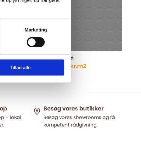
e oplysninger, du har givet
799,0
669,
Marketing
Gummigulv - Grå
669,00
kr.
m2
799,00
kr.
Tillad alle
Den
Den
oprindelige
aktuelle
pris
pris
var:
er:
799,00 kr..
669,00 kr..
hop
Besøg vores butikker
p – lokal
Besøg vores showrooms og få
r.
kompetent rådgivning.