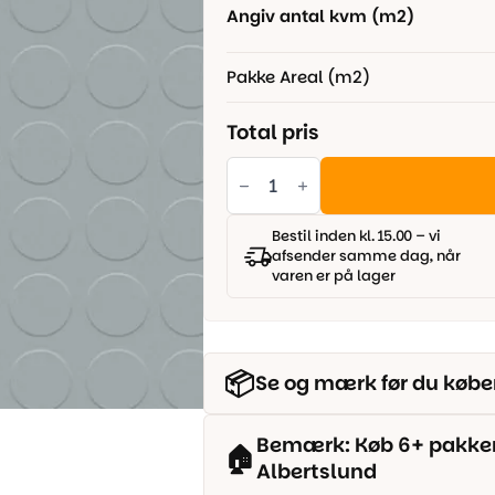
Angiv antal kvm (m2)
Pakke Areal (m2)
Total pris
Gummigulv
-
Lys
grå
antal
Bestil inden kl. 15.00 – vi
afsender samme dag, når
varen er på lager
📦
Se og mærk før du købe
Bemærk: Køb 6+ pakker o
🏠
Albertslund