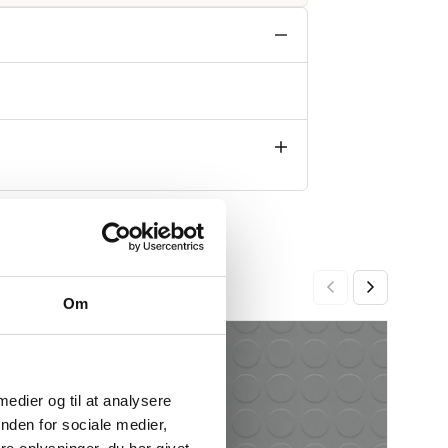
Om
Gumm
-16%
-16%
799,0
Den
Den
opri
aktu
 medier og til at analysere
pris
pris
nden for sociale medier,
var:
er: