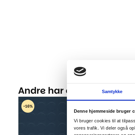
Andre har også kigget på.
Samtykke
-16%
-16%
Denne hjemmeside bruger c
Vi bruger cookies til at tilpas
vores trafik. Vi deler også 