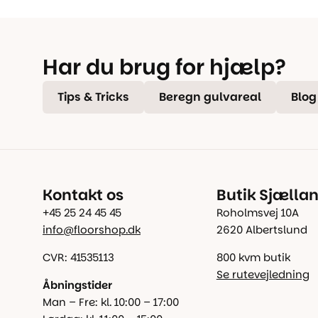
Har du brug for hjælp?
Tips & Tricks
Beregn gulvareal
Blog
Kontakt os
Butik Sjælla
+45 25 24 45 45
Roholmsvej 10A
info@floorshop.dk
2620 Albertslund
CVR: 41535113
800 kvm butik
Se rutevejledning
Åbningstider
Man – Fre: kl. 10:00 – 17:00