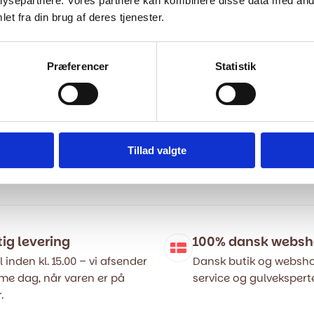
ysepartnere. Vores partnere kan kombinere disse data med andr
et fra din brug af deres tjenester.
Præferencer
Statistik
v - Mørk Grå
Gummigulv - Sort
69,00
kr.
m2
669,00
kr.
m2
799,00
kr.
Tillad valgte
Den
Den
ige
oprindelige
aktuelle
pris
pris
var:
er:
..
..
799,00 kr..
669,00 kr..
tig levering
100% dansk webs
l inden kl. 15.00 – vi afsender
Dansk butik og websho
e dag, når varen er på
service og gulveksperte
.