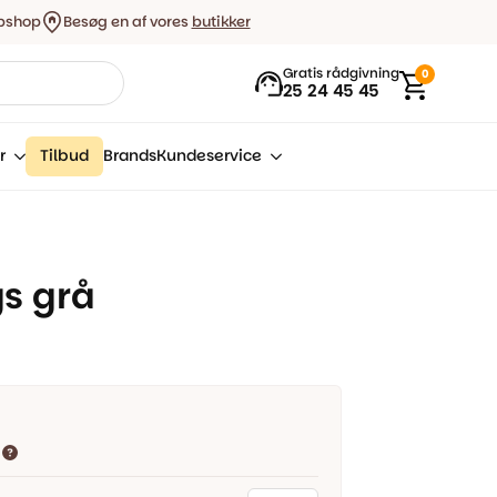
bshop
Besøg en af vores
butikker
Gratis rådgivning
0
25 24 45 45
r
Tilbud
Brands
Kundeservice
s grå