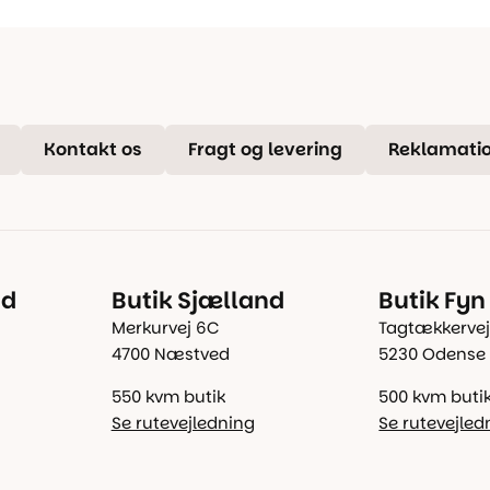
Kontakt os
Fragt og levering
Reklamatio
nd
Butik Sjælland
Butik Fyn
Merkurvej 6C
Tagtækkervej
4700 Næstved
5230 Odense
550 kvm butik
500 kvm buti
Se rutevejledning
Se rutevejled