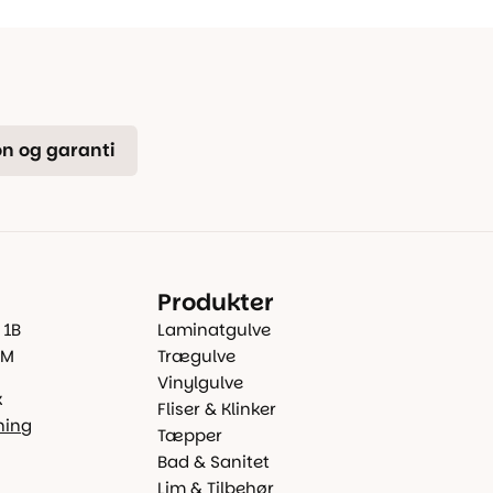
n og garanti
Produkter
 1B
Laminatgulve
 M
Trægulve
Vinylgulve
k
Fliser & Klinker
ning
Tæpper
Bad & Sanitet
Lim & Tilbehør