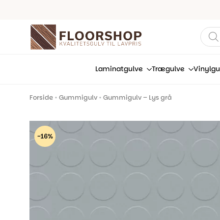
Prod
sear
Laminatgulve
Trægulve
Vinylgu
Forside
•
Gummigulv
•
Gummigulv – Lys grå
-16%