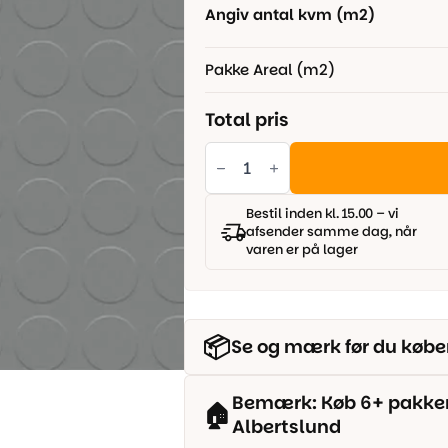
Angiv antal kvm (m2)
Pakke Areal (m2)
Total pris
Gummigulv
-
Grå
antal
Bestil inden kl. 15.00 – vi
afsender samme dag, når
varen er på lager
📦
Se og mærk før du købe
Bemærk: Køb 6+ pakker o
🏠
Albertslund