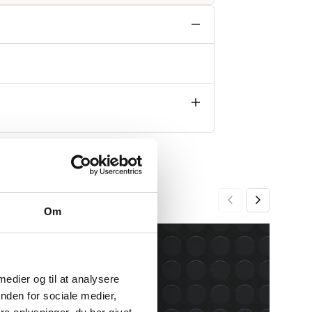
Om
Gumm
-16%
-16%
799,0
Den
Den
opri
aktu
 medier og til at analysere
pris
pris
nden for sociale medier,
var:
er: