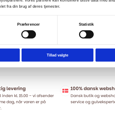
ysepartnere. Vores partnere kan kombinere disse data med andr
et fra din brug af deres tjenester.
Præferencer
Statistik
v - Lys grå
Gummigulv - Mørk Grå
69,00
kr.
m2
669,00
kr.
m2
799,00
kr.
Tillad valgte
Den
Den
ige
oprindelige
aktuelle
pris
pris
var:
er:
..
..
799,00 kr..
669,00 kr..
tig levering
100% dansk webs
l inden kl. 15.00 – vi afsender
Dansk butik og websho
e dag, når varen er på
service og gulveksperte
.