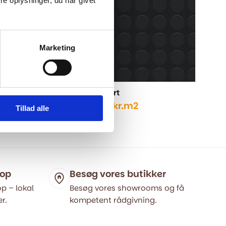
e oplysninger, du har givet
799,0
669,
Marketing
Gummigulv - Sort
669,00
kr.
m2
799,00
kr.
Tillad alle
Den
Den
oprindelige
aktuelle
pris
pris
var:
er:
799,00 kr..
669,00 kr..
hop
Besøg vores butikker
p – lokal
Besøg vores showrooms og få
r.
kompetent rådgivning.