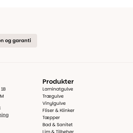
n og garanti
Produkter
 1B
Laminatgulve
 M
Trægulve
Vinylgulve
k
Fliser & Klinker
ning
Tæpper
Bad & Sanitet
Lim & Tilbehør