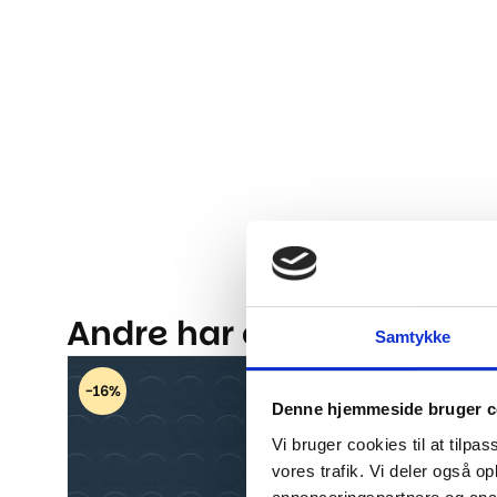
Andre har også kigget på.
Samtykke
-16%
-16%
Denne hjemmeside bruger c
Vi bruger cookies til at tilpas
vores trafik. Vi deler også 