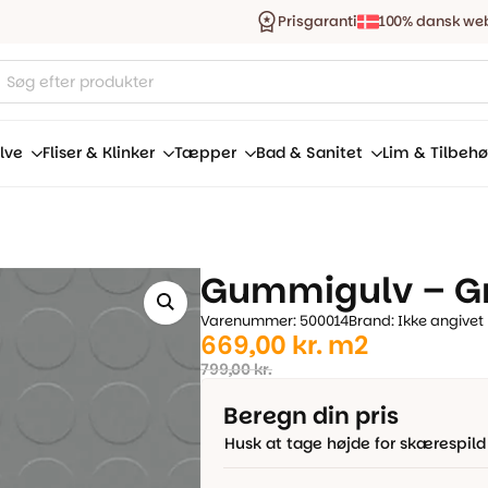
Prisgaranti
100% dansk we
ucts
ch
lve
Fliser & Klinker
Tæpper
Bad & Sanitet
Lim & Tilbehø
Gummigulv – G
Varenummer: 500014
Brand: Ikke angivet
Den
Den
669,00
kr.
m2
oprindelige
aktuelle
799,00
kr.
pris
pris
Beregn din pris
var:
er:
Husk at tage højde for skærespild
799,00 kr..
669,00 kr..