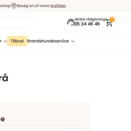
bshop
Besøg en af vores
butikker
Gratis rådgivning
0
25 24 45 45
r
Tilbud
Brands
Kundeservice
rå