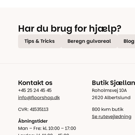
Har du brug for hjælp?
Tips & Tricks
Beregn gulvareal
Blog
Kontakt os
Butik Sjælla
+45 25 24 45 45
Roholmsvej 10A
info@floorshop.dk
2620 Albertslund
CVR: 41535113
800 kvm butik
Se rutevejledning
Åbningstider
Man – Fre: kl. 10:00 – 17:00