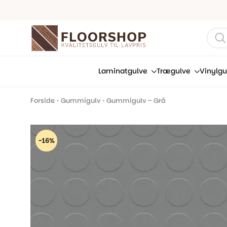
Prod
sear
Laminatgulve
Trægulve
Vinylgu
Forside
•
Gummigulv
•
Gummigulv – Grå
-16%