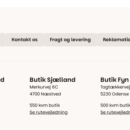
Kontakt os
Fragt og levering
Reklamatio
nd
Butik Sjælland
Butik Fyn
Merkurvej 6C
Tagtækkervej
4700 Næstved
5230 Odense
550 kvm butik
500 kvm buti
Se rutevejledning
Se rutevejled