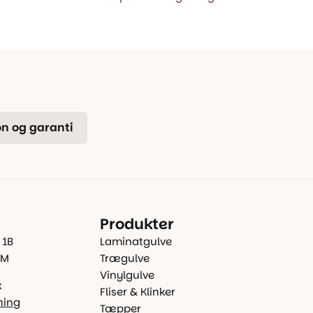
n og garanti
Produkter
 1B
Laminatgulve
 M
Trægulve
Vinylgulve
k
Fliser & Klinker
ning
Tæpper