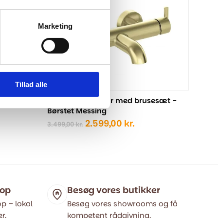
Marketing
Tillad alle
esæt -
Badekarsarmatur med brusesæt -
Børstet Messing
Den
Den
2.599,00
kr.
3.499,00
kr.
elle
oprindelige
aktuelle
pris
pris
var:
er:
9,00 kr..
3.499,00 kr..
2.599,00 kr..
hop
Besøg vores butikker
p – lokal
Besøg vores showrooms og få
r.
kompetent rådgivning.