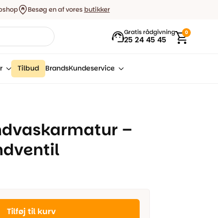
bshop
Besøg en af vores
butikker
Gratis rådgivning
0
25 24 45 45
r
Tilbud
Brands
Kundeservice
ndvaskarmatur –
ndventil
Tilføj til kurv