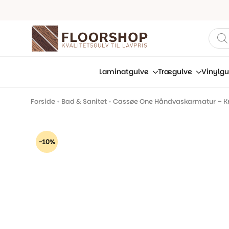
Prod
sear
Laminatgulve
Trægulve
Vinylgu
Forside
•
Bad & Sanitet
•
Cassøe One Håndvaskarmatur – Kro
-10%