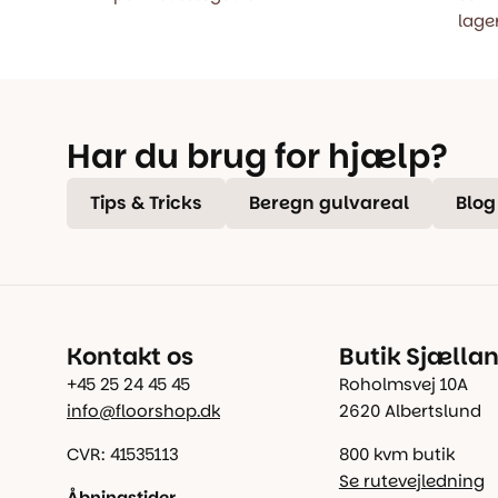
lager
Har du brug for hjælp?
Tips & Tricks
Beregn gulvareal
Blog
Kontakt os
Butik Sjælla
+45 25 24 45 45
Roholmsvej 10A
info@floorshop.dk
2620 Albertslund
CVR: 41535113
800 kvm butik
Se rutevejledning
Åbningstider