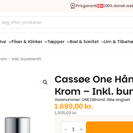
Prisgaranti
100% dansk we
ucts
ch
lve
Fliser & Klinker
Tæpper
Bad & Sanitet
Lim & Tilbehø
m – Inkl. bundventil
Cassøe One Hå
Krom – Inkl. bu
Varenummer: ONE21
Brand: Ikke angivet
Den
Den
1.699,00
kr.
oprindelige
aktuelle
1.895,00
kr.
pris
pris
Cassøe
One
var:
er:
Håndvaskarmatur