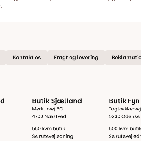
.
Kontakt os
Fragt og levering
Reklamatio
nd
Butik Sjælland
Butik Fyn
Merkurvej 6C
Tagtækkervej
4700 Næstved
5230 Odense
550 kvm butik
500 kvm buti
Se rutevejledning
Se rutevejled