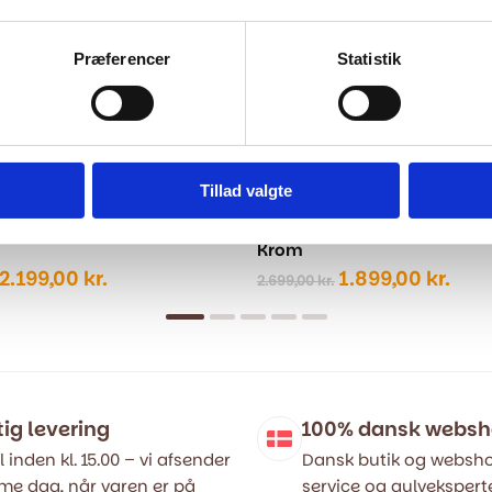
Præferencer
Statistik
Tillad valgte
armatur med brusesæt -
Badekarsarmatur med brus
Krom
Den
Den
Den
Den
2.199,00
kr.
1.899,00
kr.
2.699,00
kr.
oprindelige
aktuelle
oprindelige
aktu
pris
pris
pris
pris
var:
er:
var:
er:
2.999,00 kr..
2.199,00 kr..
2.699,00 kr..
1.89
tig levering
100% dansk webs
l inden kl. 15.00 – vi afsender
Dansk butik og websho
e dag, når varen er på
service og gulveksperte