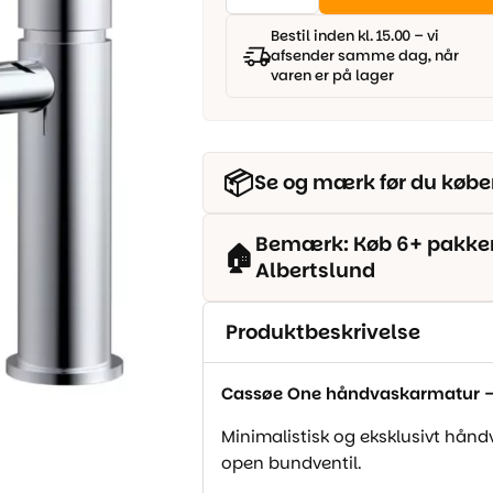
-
1.895,00 kr..
1.699,00 kr..
Krom
Bestil inden kl. 15.00 – vi
-
afsender samme dag, når
Inkl.
varen er på lager
bundventil
antal
📦
Se og mærk før du købe
Bemærk: Køb 6+ pakker o
🏠
Albertslund
Produktbeskrivelse
Cassøe One håndvaskarmatur 
Minimalistisk og eksklusivt hånd
open bundventil.