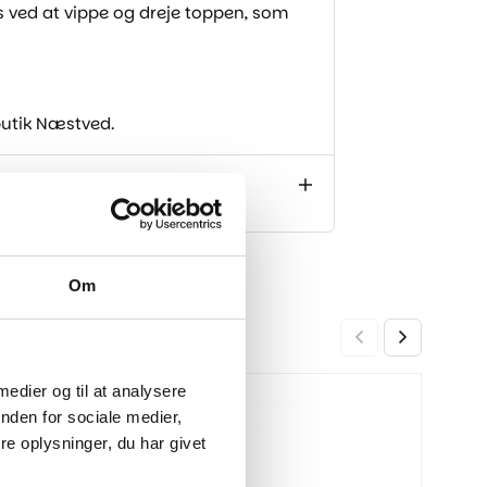
ved at vippe og dreje toppen, som
 butik Næstved.
Om
 medier og til at analysere
Bade
-26%
-27%
nden for sociale medier,
Mat 
e oplysninger, du har givet
2.999