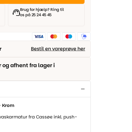
Brug for hjælp? Ring til
os på 25 24 45 45
r
Bestil en vareprøve her
g afhent fra lager i
– Krom
vaskarmatur fra Cassøe inkl. push-