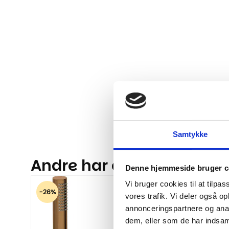
Samtykke
Andre har også kigget på.
Denne hjemmeside bruger c
Vi bruger cookies til at tilpas
-26%
-27%
vores trafik. Vi deler også 
annonceringspartnere og anal
dem, eller som de har indsaml