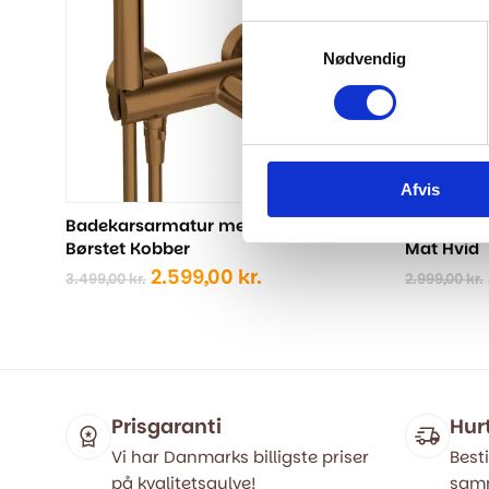
Samtykkevalg
Nødvendig
Afvis
Badekarsarmatur med brusesæt -
Badekars
Børstet Kobber
Mat Hvid
Den
Den
2.599,00
kr.
3.499,00
kr.
2.999,00
kr.
oprindelige
aktuelle
pris
pris
var:
er:
3.499,00 kr..
2.599,00 kr..
Prisgaranti
Hur
Vi har Danmarks billigste priser
Besti
på kvalitetsgulve!
samm