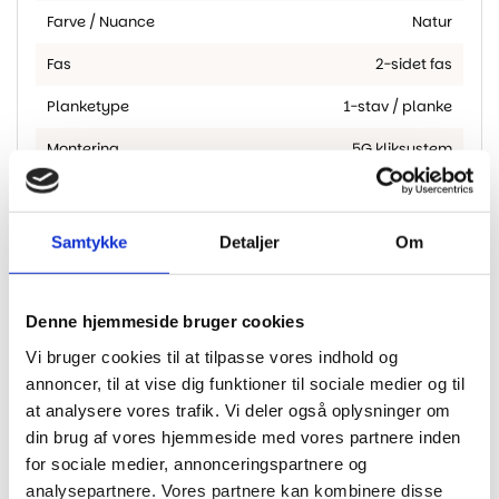
Farve / Nuance
Natur
Fas
2-sidet fas
Planketype
1-stav / planke
Montering
5G kliksystem
Overfladebehandling
Olie
Samtykke
Detaljer
Om
Denne hjemmeside bruger cookies
Har du husket?
Vi bruger cookies til at tilpasse vores indhold og
annoncer, til at vise dig funktioner til sociale medier og til
-22%
-34%
at analysere vores trafik. Vi deler også oplysninger om
din brug af vores hjemmeside med vores partnere inden
for sociale medier, annonceringspartnere og
analysepartnere. Vores partnere kan kombinere disse