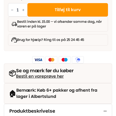
Boen
Eg
Tilføj til kurv
Vivo,
Olieret
antal
Bestil inden kl. 15.00 – vi afsender samme dag, når
varen er på lager
Brug for hjælp? Ring til os på 25 24 45 45
Se og mærk før du køber
📦
Bestil en vareprøve her
Bemærk: Køb 6+ pakker og afhent fra
🏠
lager i Albertslund
Produktbeskrivelse