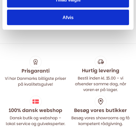
Wiking - Fyr Living
Timberman Innoplank XL
Ubehandlet 185 mm
Frost - Eg Accent
Afvis
699,00
kr.
m2
479,00
kr.
m2
649,00
kr.
Den
Den
oprindelige
aktuelle
pris
pris
var:
er:
649,00 kr..
479,00 kr..
Hurtig levering
Prisgaranti
Bestil inden kl. 15.00 – vi
Vi har Danmarks billigste priser
afsender samme dag, når
på kvalitetsgulve!
varen er på lager.
100% dansk webshop
Besøg vores butikker
Dansk butik og webshop –
Besøg vores showrooms og få
lokal service og gulveksperter.
kompetent rådgivning.