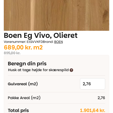
Boen Eg Vivo, Olieret
Varenummer: EIGVVKFD
Brand:
BOEN
Den
Den
689,00
kr.
m2
oprindelige
aktuelle
895,00
kr.
pris
pris
Beregn din pris
var:
er:
Husk at tage højde for skærespild
895,00 kr..
689,00 kr..
Gulvareal (m2)
Pakke Areal (m2)
2,76
Total pris
1.901,64 kr.