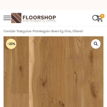
0
Forside
•
Trægulve
•
Plankegulv
•
Boen Eg Vivo, Olieret
-23%