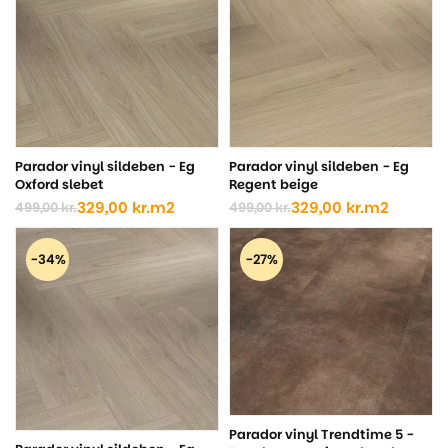
499,00 kr..
329,00 kr..
499,00 kr..
349,00 kr..
Parador vinyl sildeben - Eg
Parador vinyl sildeben - Eg
Oxford slebet
Regent beige
329,00
kr.
m2
329,00
kr.
m2
499,00
kr.
499,00
kr.
Den
Den
Den
Den
oprindelige
aktuelle
oprindelige
aktuelle
pris
pris
pris
pris
-34%
-27%
var:
er:
var:
er:
499,00 kr..
329,00 kr..
499,00 kr..
329,00 kr..
Parador vinyl Trendtime 5 -