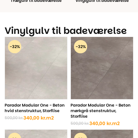
Trægulv til badeværelse
Vinylgulv til badeværelse
Vinylgulv til badeværelse
-32%
-32%
Parador Modular One - Beton
Parador Modular One - Beton
hvid stenstruktur, Storflise
mørkgrå stenstruktur,
Storflise
340,00
kr.
m2
500,00
kr.
Den
Den
340,00
kr.
m2
500,00
kr.
oprindelige
aktuelle
Den
Den
pris
pris
oprindelige
aktuelle
var:
er:
pris
pris