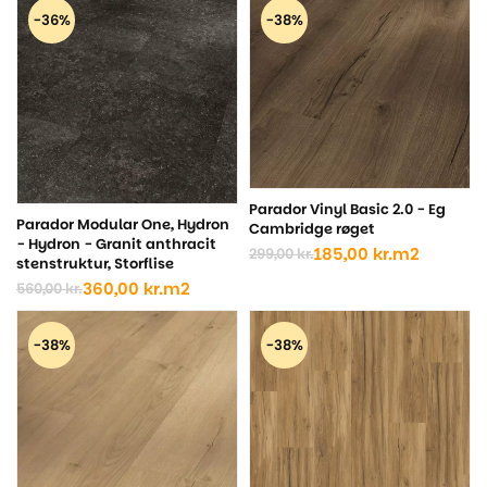
pris
pris
pris
pris
-36%
-38%
var:
er:
var:
er:
530,00 kr..
360,00 kr..
560,00 kr..
360,00 kr..
Parador Vinyl Basic 2.0 - Eg
Parador Modular One, Hydron
Cambridge røget
- Hydron - Granit anthracit
185,00
kr.
m2
299,00
kr.
Den
Den
stenstruktur, Storflise
oprindelige
aktuelle
360,00
kr.
m2
560,00
kr.
Den
Den
pris
pris
oprindelige
aktuelle
var:
er:
pris
pris
299,00 kr..
185,00 kr..
-38%
-38%
var:
er:
560,00 kr..
360,00 kr..