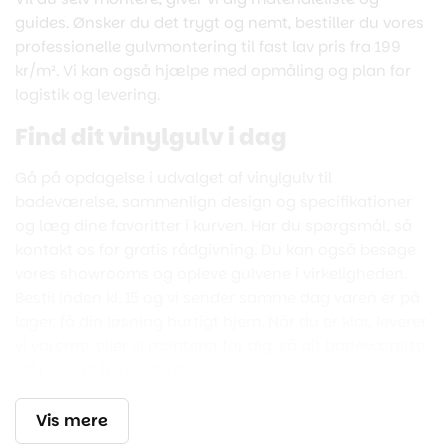
guides. Ønsker du det trygt og nemt, bestiller du vores
professionelle gulvmontering til fast lav pris fra 199
kr/m². Vi kan også hjælpe med opmåling og plan for
logistik og levering.
Find dit vinylgulv i dag
Gå på opdagelse i udvalget af vinylgulv til
badeværelse, sammenlign design og specifikationer
og læg dine favoritter i kurven. Har du spørgsmål, så
kontakt os for gratis rådgivning. Du kan også besøge
vores showrooms og opleve gulvene i virkeligheden.
Bestil inden kl. 15 og vi sender samme dag varen er på
lager, få din løsning hurtigt hjem. Når du er klar, leverer
vi varerne, eller vi monterer for dig, så dit badeværelse
står skarpt fra første dag.
Vis mere