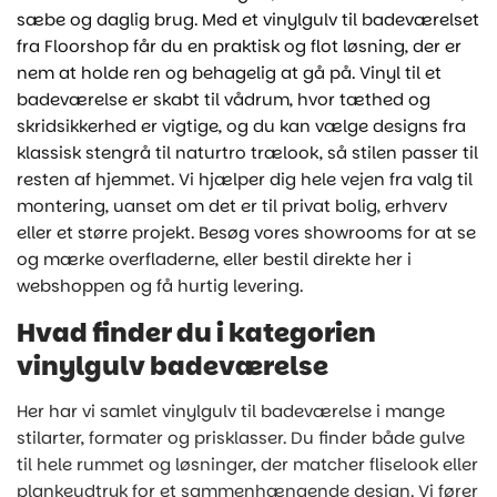
sæbe og daglig brug. Med et vinylgulv til badeværelset
fra Floorshop får du en praktisk og flot løsning, der er
nem at holde ren og behagelig at gå på. Vinyl til et
badeværelse er skabt til vådrum, hvor tæthed og
skridsikkerhed er vigtige, og du kan vælge designs fra
klassisk stengrå til naturtro trælook, så stilen passer til
resten af hjemmet. Vi hjælper dig hele vejen fra valg til
montering, uanset om det er til privat bolig, erhverv
eller et større projekt. Besøg vores showrooms for at se
og mærke overfladerne, eller bestil direkte her i
webshoppen og få hurtig levering.
Hvad finder du i kategorien
vinylgulv badeværelse
Her har vi samlet vinylgulv til badeværelse i mange
stilarter, formater og prisklasser. Du finder både gulve
til hele rummet og løsninger, der matcher fliselook eller
plankeudtryk for et sammenhængende design. Vi fører