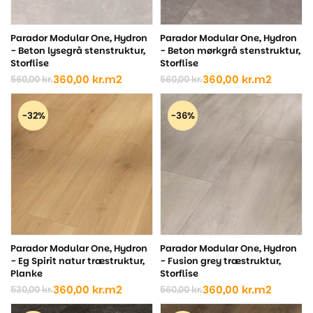
Parador Modular One, Hydron
Parador Modular One, Hydron
- Beton lysegrå stenstruktur,
- Beton mørkgrå stenstruktur,
Storflise
Storflise
360,00
kr.
m2
360,00
kr.
m2
560,00
kr.
560,00
kr.
Den
Den
Den
Den
oprindelige
aktuelle
oprindelige
aktuelle
pris
pris
pris
pris
-32%
-36%
var:
er:
var:
er:
560,00 kr..
360,00 kr..
560,00 kr..
360,00 kr..
Parador Modular One, Hydron
Parador Modular One, Hydron
- Eg Spirit natur træstruktur,
- Fusion grey træstruktur,
Planke
Storflise
360,00
kr.
m2
360,00
kr.
m2
530,00
kr.
560,00
kr.
Den
Den
Den
Den
oprindelige
aktuelle
oprindelige
aktuelle