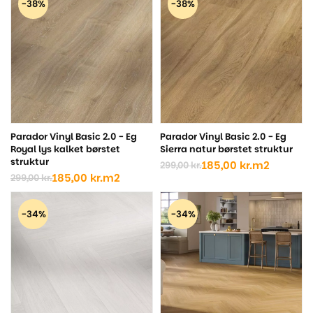
-38%
-38%
var:
er:
var:
er:
299,00 kr..
185,00 kr..
299,00 kr..
185,00 kr..
Parador Vinyl Basic 2.0 - Eg
Parador Vinyl Basic 2.0 - Eg
Royal lys kalket børstet
Sierra natur børstet struktur
struktur
185,00
kr.
m2
299,00
kr.
Den
Den
185,00
kr.
m2
299,00
kr.
Den
Den
oprindelige
aktuelle
oprindelige
aktuelle
pris
pris
pris
pris
var:
er:
-34%
-34%
var:
er:
299,00 kr..
185,00 kr..
299,00 kr..
185,00 kr..