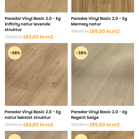
Parador Vinyl Basic 2.0 - Eg
Parador Vinyl Basic 2.0 - Eg
Infinity natur levende
Memory natur
struktur
185,00
kr.
m2
299,00
kr.
Den
Den
185,00
kr.
m2
299,00
kr.
Den
Den
oprindelige
aktuelle
oprindelige
aktuelle
pris
pris
pris
pris
var:
er:
-38%
-38%
var:
er:
299,00 kr..
185,00 kr..
299,00 kr..
185,00 kr..
Parador Vinyl Basic 2.0 - Eg
Parador Vinyl Basic 2.0 - Eg
natur børstet struktur
Regent beige
185,00
kr.
m2
185,00
kr.
m2
299,00
kr.
299,00
kr.
Den
Den
Den
Den
oprindelige
aktuelle
oprindelige
aktuelle
pris
pris
pris
pris