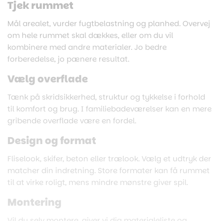
Tjek rummet
Mål arealet, vurder fugtbelastning og planhed. Overvej
om hele rummet skal dækkes, eller om du vil
kombinere med andre materialer. Jo bedre
forberedelse, jo pænere resultat.
Vælg overflade
Tænk på skridsikkerhed, struktur og tykkelse i forhold
til komfort og brug. I familiebadeværelser kan en mere
gribende overflade være en fordel.
Design og format
Fliselook, skifer, beton eller trælook. Vælg et udtryk der
matcher din indretning. Store formater kan få rummet
til at virke roligt, mens mindre mønstre giver spil.
Montering
Vil du selv montere, giver vi dig materialeliste og