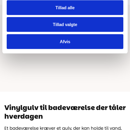
pris
pris
pris
pris
Tillad alle
var:
er:
var:
er:
480,00 kr..
349,00 kr..
480,00 kr..
349,00 kr..
Tillad valgte
Afvis
Vinylgulv til badeværelse der tåler
hverdagen
Et badeværelse kræver et gulv, der kan holde til vand,