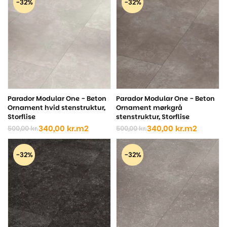
-32%
-32%
500,00 kr..
340,00 kr..
var:
er:
500,00 kr..
340,00 kr..
Parador Modular One - Beton
Parador Modular One - Beton
Ornament hvid stenstruktur,
Ornament mørkgrå
Storflise
stenstruktur, Storflise
340,00
kr.
m2
340,00
kr.
m2
500,00
kr.
500,00
kr.
Den
Den
Den
Den
oprindelige
aktuelle
oprindelige
aktuelle
pris
pris
pris
pris
-32%
-32%
var:
er:
var:
er:
500,00 kr..
340,00 kr..
500,00 kr..
340,00 kr..