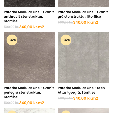
Parador Modular One - Granit
Parador Modular One - Granit
anthracit stenstruktur,
grå stenstruktur, Storflise
Storflise
340,00
kr.
m2
500,00
kr.
Den
Den
340,00
kr.
m2
500,00
kr.
Den
Den
oprindelige
aktuelle
oprindelige
aktuelle
pris
pris
pris
pris
var:
er:
-32%
-32%
var:
er:
500,00 kr..
340,00 kr..
500,00 kr..
340,00 kr..
Parador Modular One - Granit
Parador Modular One - Sten
perlegrå stenstruktur,
Atlas lysegrå, Storflise
Storflise
340,00
kr.
m2
500,00
kr.
Den
Den
340,00
kr.
m2
500,00
kr.
Den
Den
oprindelige
aktuelle
oprindelige
aktuelle
pris
pris