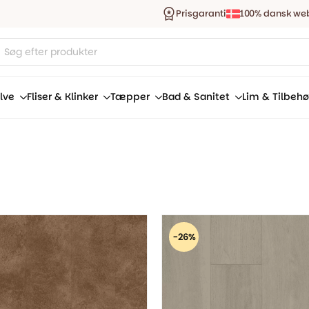
Prisgaranti
100% dansk we
ucts
ch
lve
Fliser & Klinker
Tæpper
Bad & Sanitet
Lim & Tilbehø
-26%