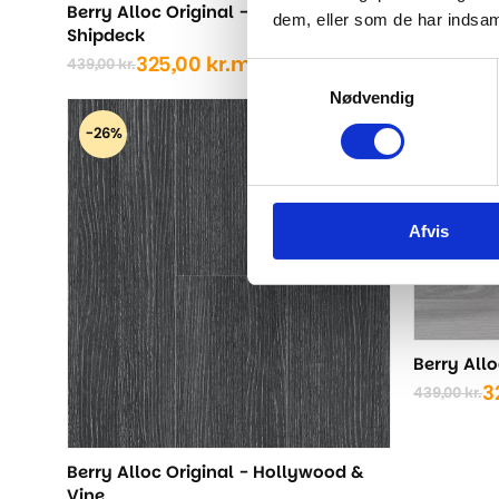
Berry Alloc Original - Light Oak
dem, eller som de har indsaml
Shipdeck
325,00
kr.
m2
439,00
kr.
Den
Den
Samtykkevalg
oprindelige
aktuelle
Nødvendig
pris
pris
-26%
-26%
var:
er:
439,00 kr..
325,00 kr..
Afvis
Berry All
3
439,00
kr.
Den
Den
oprindel
aktuelle
pris
pris
var:
er:
Berry Alloc Original - Hollywood &
439,00 kr
325,00 kr
Vine