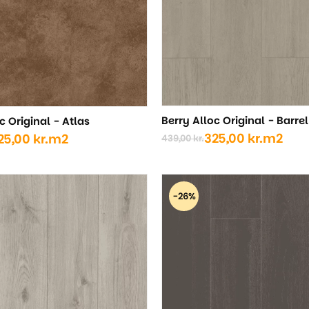
Berry Alloc Original - Barre
c Original - Atlas
325,00
kr.
m2
25,00
kr.
m2
439,00
kr.
Den
Den
oprindelige
aktuelle
ige
pris
pris
var:
er:
-26%
439,00 kr..
325,00 kr..
..
..