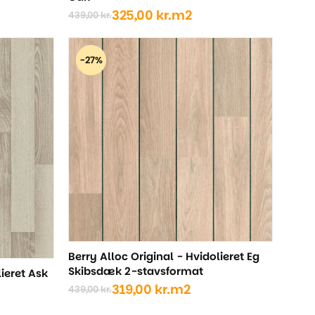
325,00
kr.
m2
439,00
kr.
Den
Den
oprindelige
aktuelle
pris
pris
-27%
var:
er:
439,00 kr..
325,00 kr..
Berry Alloc Original - Hvidolieret Eg
Skibsdæk 2-stavsformat
lieret Ask
319,00
kr.
m2
439,00
kr.
Den
Den
oprindelige
aktuelle