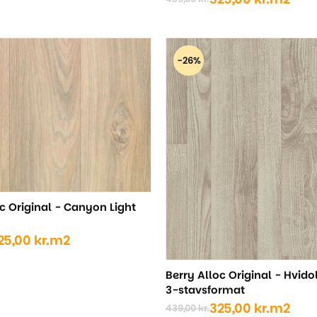
Den
Den
oprindelige
aktuelle
pris
pris
var:
er:
-26%
439,00 kr..
325,00 kr..
c Original - Canyon Light
25,00
kr.
m2
ige
Berry Alloc Original - Hvido
3-stavsformat
..
..
325,00
kr.
m2
439,00
kr.
Den
Den