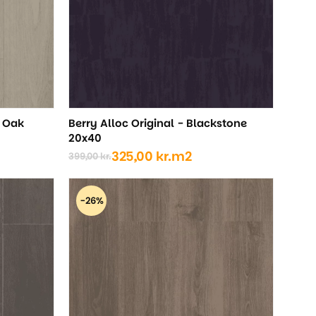
l Oak
Berry Alloc Original - Blackstone
20x40
325,00
kr.
m2
399,00
kr.
Den
Den
oprindelige
aktuelle
pris
pris
-26%
var:
er:
399,00 kr..
325,00 kr..