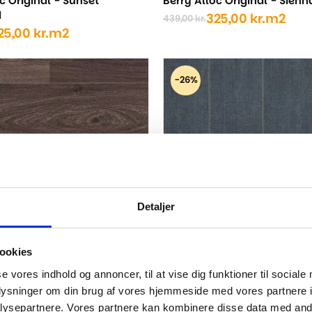
c Original - Sunset
Berry Alloc Original - Sien
d
325,00
kr.
m2
439,00
kr.
Den
Den
25,00
kr.
m2
oprindelige
aktuelle
ige
pris
pris
var:
er:
-26%
439,00 kr..
325,00 kr..
..
..
Detaljer
oc Original - Manhattan Oak
Berry Alloc Original - Fly m
moon
25,00
kr.
m2
ookies
325,00
kr.
m2
439,00
kr.
ige
Den
Den
se vores indhold og annoncer, til at vise dig funktioner til sociale
oprindelige
aktuelle
pris
pris
oplysninger om din brug af vores hjemmeside med vores partnere i
..
..
var:
er:
ysepartnere. Vores partnere kan kombinere disse data med andr