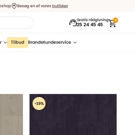
bshop
Besøg en af vores
butikker
Gratis rådgivning
0
25 24 45 45
r
Tilbud
Brands
Kundeservice
-19%