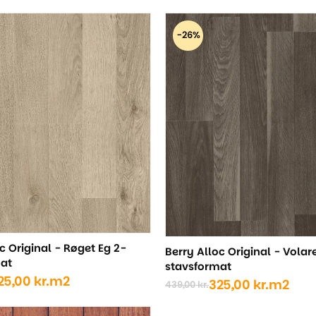
oprindelige
aktuelle
pris
pris
-26%
var:
er:
439,00 kr..
325,00 kr..
c Original - Røget Eg 2-
Berry Alloc Original - Volar
at
stavsformat
25,00
kr.
m2
325,00
kr.
m2
439,00
kr.
Den
Den
ige
oprindelige
aktuelle