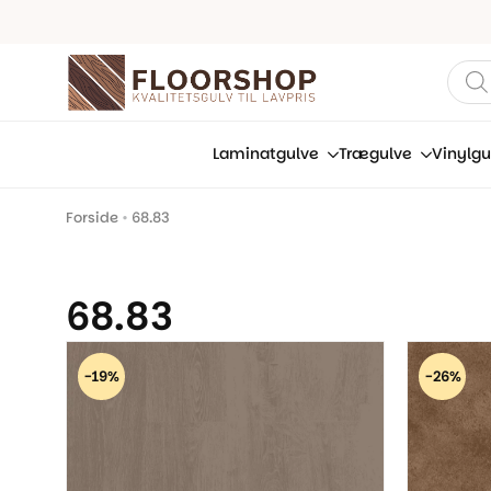
Prod
sear
Laminatgulve
Trægulve
Vinylgu
Forside
•
68.83
68.83
-19%
-26%