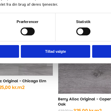
439,00 kr..
325,00 kr..
et fra din brug af deres tjenester.
Præferencer
Statistik
-26%
Tillad valgte
oc Original - Chicago Elm
25,00
kr.
m2
ige
Berry Alloc Original - Cop
Oak
..
..
325,00
kr.
m2
439,00
kr.