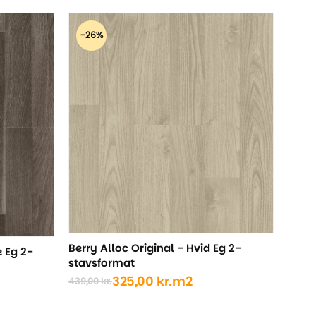
pris
pris
var:
er:
-26%
439,00 kr..
319,00 kr..
Berry Alloc Original - Hvid Eg 2-
e Eg 2-
stavsformat
325,00
kr.
m2
439,00
kr.
Den
Den
oprindelige
aktuelle