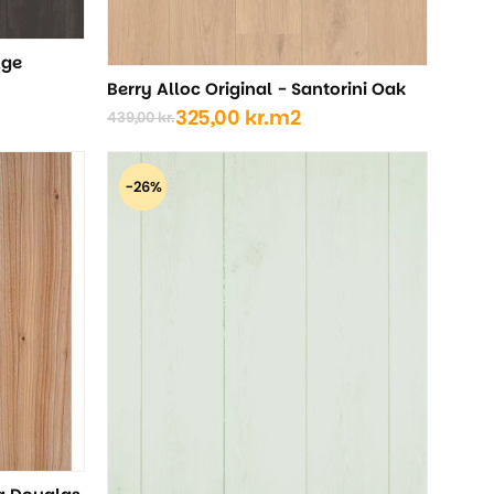
Age
Berry Alloc Original - Santorini Oak
325,00
kr.
m2
439,00
kr.
Den
Den
oprindelige
aktuelle
pris
pris
-26%
var:
er:
439,00 kr..
325,00 kr..