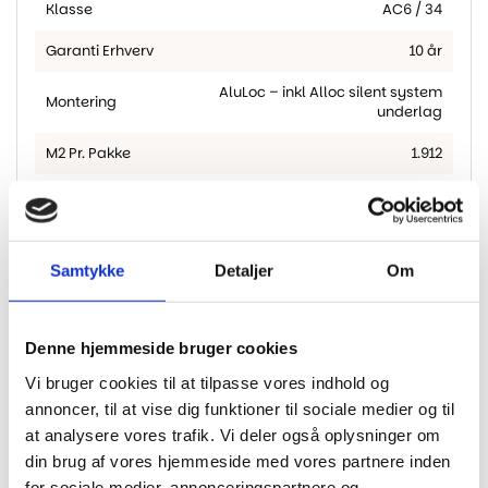
Klasse
AC6 / 34
Garanti Erhverv
10 år
AluLoc – inkl Alloc silent system
Montering
underlag
M2 Pr. Pakke
1.912
Kernemateriale
HDF – aqua resist
Højtrykslaminat – egnet til stærk
Overflade
trafik
Samtykke
Detaljer
Om
Denne hjemmeside bruger cookies
Vi bruger cookies til at tilpasse vores indhold og
Har du husket?
annoncer, til at vise dig funktioner til sociale medier og til
at analysere vores trafik. Vi deler også oplysninger om
din brug af vores hjemmeside med vores partnere inden
for sociale medier, annonceringspartnere og