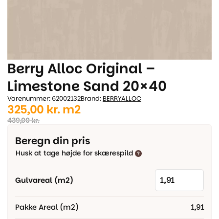
Berry Alloc Original –
Limestone Sand 20×40
Varenummer: 62002132
Brand:
BERRYALLOC
Den
Den
325,00
kr.
m2
oprindelige
aktuelle
439,00
kr.
pris
pris
Beregn din pris
var:
er:
Husk at tage højde for skærespild
439,00 kr..
325,00 kr..
Gulvareal (m2)
Pakke Areal (m2)
1,91