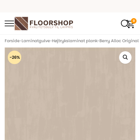
0
Forside
•
Laminatgulve
•
Højtrykslaminat plank
•
Berry Alloc Origina
-26%