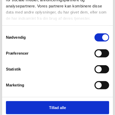
analysepartnere. Vores partnere kan kombinere disse
data med andre oplysninger, du har givet dem, eller som
de har indsamlet fra din brug af deres tjenester.
HARO Natur Kork underlag 10
NO NOISE EXTREME Compact
m2
m/dampsp
Samtykkevalg
490,00
kr.
459,00
kr.
Nødvendig
Præferencer
Statistik
Andre har også kigget
Marketing
på...
-22%
-50%
-
Tillad alle