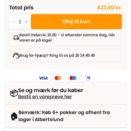
Total pris
621,40 kr.
Berry
Alloc
Tilføj til kurv
Original
-
Limestone
Bestil inden kl. 15.00 – vi afsender samme dag, når
Sand
varen er på lager
20x40
antal
Brug for hjælp? Ring til os på 25 24 45 45
Se og mærk før du køber
📦
Bestil en vareprøve her
Bemærk: Køb 6+ pakker og afhent fra
🏠
lager i Albertslund