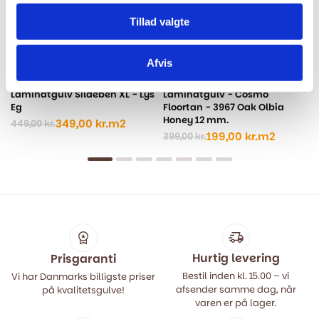
Tillad valgte
Afvis
Laminatgulv Sildeben XL - Lys
Laminatgulv - Cosmo
Eg
Floortan - 3967 Oak Olbia
Honey 12 mm.
349,00
kr.
m2
449,00
kr.
Den
Den
199,00
kr.
m2
399,00
kr.
oprindelige
aktuelle
Den
Den
pris
pris
oprindelige
aktuelle
var:
er:
pris
pris
449,00 kr..
349,00 kr..
var:
er:
399,00 kr..
199,00 kr..
Hurtig levering
Prisgaranti
Bestil inden kl. 15.00 – vi
Vi har Danmarks billigste priser
afsender samme dag, når
på kvalitetsgulve!
varen er på lager.