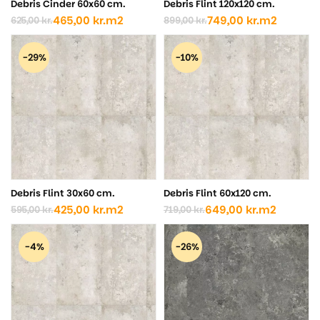
Debris Cinder 60x60 cm.
Debris Flint 120x120 cm.
465,00
kr.
m2
749,00
kr.
m2
625,00
kr.
899,00
kr.
Den
Den
Den
Den
oprindelige
aktuelle
oprindelige
aktuelle
pris
pris
pris
pris
-29%
-10%
var:
er:
var:
er:
625,00 kr..
465,00 kr..
899,00 kr..
749,00 kr..
Debris Flint 30x60 cm.
Debris Flint 60x120 cm.
425,00
kr.
m2
649,00
kr.
m2
595,00
kr.
719,00
kr.
Den
Den
Den
Den
oprindelige
aktuelle
oprindelige
aktuelle
pris
pris
pris
pris
-4%
-26%
var:
er:
var:
er:
595,00 kr..
425,00 kr..
719,00 kr..
649,00 kr..