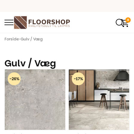
0
Forside
•
Gulv / Væg
Gulv / Væg
-26%
-17%