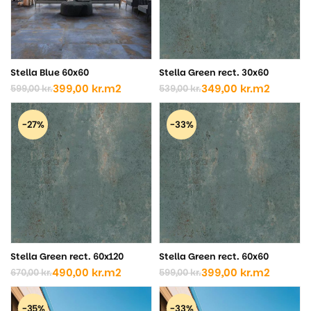
Stella Blue 60x60
Stella Green rect. 30x60
399,00
kr.
m2
349,00
kr.
m2
599,00
kr.
539,00
kr.
Den
Den
Den
Den
oprindelige
aktuelle
oprindelige
aktuelle
pris
pris
pris
pris
-27%
-33%
var:
er:
var:
er:
599,00 kr..
399,00 kr..
539,00 kr..
349,00 kr..
Stella Green rect. 60x120
Stella Green rect. 60x60
490,00
kr.
m2
399,00
kr.
m2
670,00
kr.
599,00
kr.
Den
Den
Den
Den
oprindelige
aktuelle
oprindelige
aktuelle
pris
pris
pris
pris
-35%
-33%