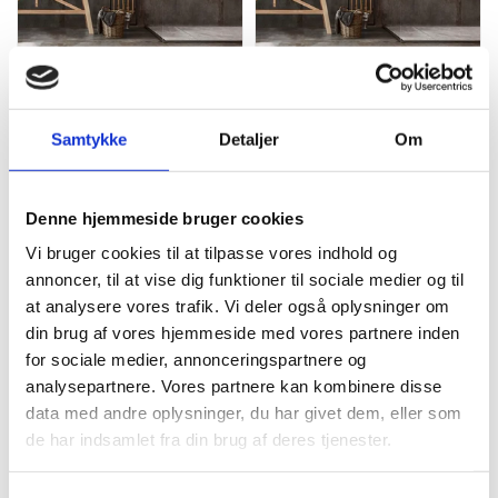
Stella Silver 30x60
Stella Silver 60x120
Samtykke
Detaljer
Om
349,00
kr.
m2
490,00
kr.
m2
539,00
kr.
670,00
kr.
Den
Den
Den
Den
oprindelige
aktuelle
oprindelige
aktuelle
pris
pris
pris
pris
-33%
-27%
var:
er:
var:
er:
Denne hjemmeside bruger cookies
539,00 kr..
349,00 kr..
670,00 kr..
490,00 kr..
Vi bruger cookies til at tilpasse vores indhold og
annoncer, til at vise dig funktioner til sociale medier og til
at analysere vores trafik. Vi deler også oplysninger om
din brug af vores hjemmeside med vores partnere inden
for sociale medier, annonceringspartnere og
analysepartnere. Vores partnere kan kombinere disse
Stella Silver 60x60
Stella White rect. 60x120
data med andre oplysninger, du har givet dem, eller som
399,00
kr.
m2
490,00
kr.
m2
599,00
kr.
670,00
kr.
de har indsamlet fra din brug af deres tjenester.
Den
Den
Den
Den
oprindelige
aktuelle
oprindelige
aktuelle
pris
pris
pris
pris