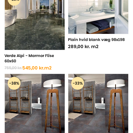
625,00 kr..
465,00 kr..
var:
er:
850,00 kr..
620,00 kr..
Plain hvid blank væg 98x198
289,00
kr.
m2
Verde Alpi - Marmor Flise
60x60
545,00
kr.
m2
755,00
kr.
Den
Den
oprindelige
aktuelle
pris
pris
-38%
-33%
var:
er:
755,00 kr..
545,00 kr..