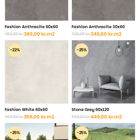
Fashion Anthracite 60x60
Fashion Anthracite 30x60
389,00
kr.
m2
349,00
kr.
m2
459,00
kr.
389,00
kr.
Den
Den
Den
Den
oprindelige
aktuelle
oprindelige
aktuelle
pris
pris
pris
pris
-22%
-25%
var:
er:
var:
er:
459,00 kr..
389,00 kr..
389,00 kr..
349,00 kr..
Fashion White 60x60
Stone Grey 60x120
359,00
kr.
m2
449,00
kr.
m2
459,00
kr.
599,00
kr.
Den
Den
Den
Den
oprindelige
aktuelle
oprindelige
aktuelle
pris
pris
pris
pris
-25%
-25%
var:
er:
var:
er: