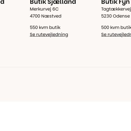
nd
Butik Sjælland
Butik Fyn
Merkurvej 6C
Tagtækkervej
4700 Næstved
5230 Odense
550 kvm butik
500 kvm buti
Se rutevejledning
Se rutevejled