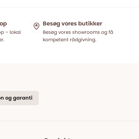
var:
er:
399,00 kr..
199,00 kr..
hop
Besøg vores butikker
p – lokal
Besøg vores showrooms og få
r.
kompetent rådgivning.
n og garanti