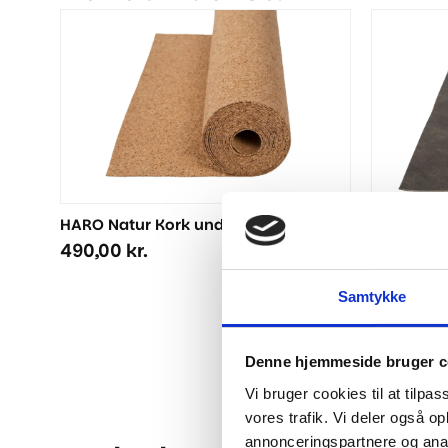
HARO Natur Kork underlag 10 m2
NO NOISE
m/damps
490,00
kr.
459,00
k
Samtykke
Denne hjemmeside bruger c
Vi bruger cookies til at tilpas
vores trafik. Vi deler også 
annonceringspartnere og anal