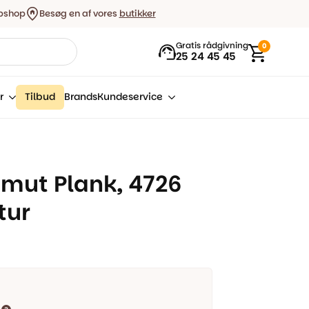
bshop
Besøg en af vores
butikker
Gratis rådgivning
0
25 24 45 45
r
Tilbud
Brands
Kundeservice
ut Plank, 4726
tur