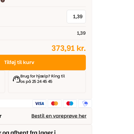
1,39
373,91 kr.
Tilføj til kurv
Brug for hjælp? Ring til
os på 25 24 45 45
r
Bestil en vareprøve her
g afhent fra lager i