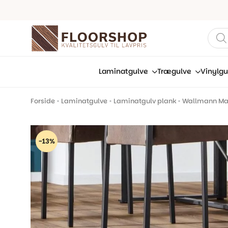
Prod
sear
Laminatgulve
Trægulve
Vinylgu
Forside
•
Laminatgulve
•
Laminatgulv plank
•
Wallmann Mam
-13%