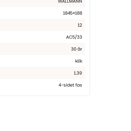
WALLMANN
1845×188
12
AC5/33
30 år
klik
1.39
4-sidet fas