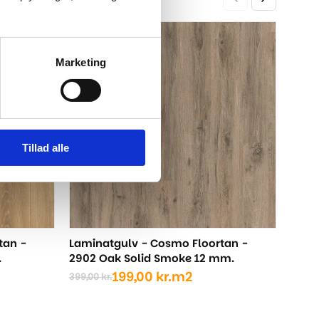
Lami
-50%
-50%
Rhod
Marketing
399,0
Den
Den
opri
aktu
pris
pris
var:
er:
399,
199,0
Tillad alle
tan -
Laminatgulv - Cosmo Floortan -
.
2902 Oak Solid Smoke 12 mm.
199,00
kr.
m2
399,00
kr.
Den
Den
oprindelige
aktuelle
pris
pris