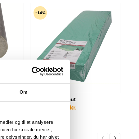
-14%
t
Om
No Noise - Fold out
Den
Den
249,00
kr.
289,00
kr.
oprindelige
aktuelle
pris
pris
 medier og til at analysere
var:
er:
nden for sociale medier,
289,00 kr..
249,00 kr..
e oplysninger, du har givet