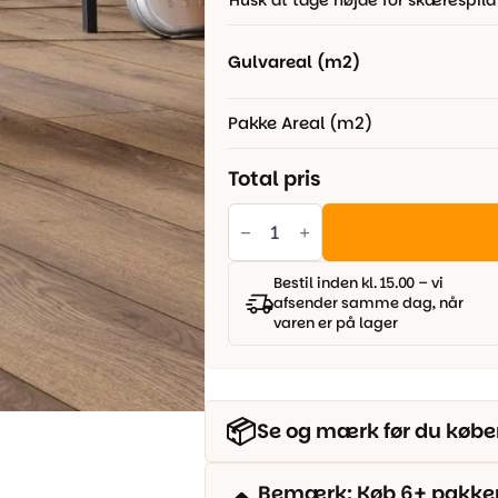
Husk at tage højde for skærespild
309,00 kr..
269,00 kr..
Gulvareal (m2)
Pakke Areal (m2)
Total pris
Wallmann
Mammut
Plank,
4726
Eg
Bestil inden kl. 15.00 – vi
mountain
afsender samme dag, når
natur
varen er på lager
antal
📦
Se og mærk før du købe
Bemærk: Køb 6+ pakker o