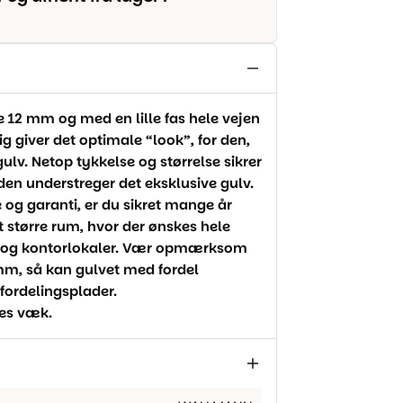
 12 mm og med en lille fas hele vejen
ig giver det optimale “look”, for den,
lv. Netop tykkelse og størrelse sikrer
aden understreger det eksklusive gulv.
og garanti, er du sikret mange år
idt større rum, hvor der ønskes hele
s- og kontorlokaler. Vær opmærksom
mm, så kan gulvet med fordel
ordelingsplader.
res væk.