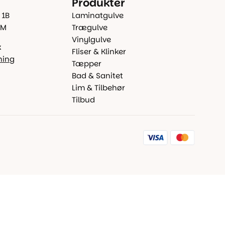
Produkter
 1B
Laminatgulve
 M
Trægulve
Vinylgulve
k
Fliser & Klinker
ning
Tæpper
Bad & Sanitet
Lim & Tilbehør
Tilbud