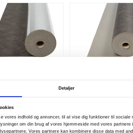
 EXTREME Compact
NO NOISE EXTREME Compac
p
u/dampsp.
r.
410,00
kr.
Detaljer
ookies
se vores indhold og annoncer, til at vise dig funktioner til sociale
oplysninger om din brug af vores hjemmeside med vores partnere i
ysepartnere. Vores partnere kan kombinere disse data med andr