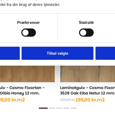
..
et fra din brug af deres tjenester.
-50%
Præferencer
Statistik
Tillad valgte
lv - Cosmo Floortan -
Laminatgulv - Cosmo Floor
Olbia Honey 12 mm.
3528 Oak Elba Natur 12 mm
99,00
kr.
m2
199,00
kr.
m2
399,00
kr.
Den
Den
ige
oprindelige
aktuelle
pris
pris