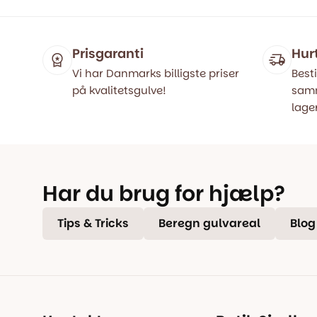
449,00 kr..
349,00 kr..
var:
er:
399,00 kr
199,00 kr
Prisgaranti
Hur
Vi har Danmarks billigste priser
Besti
på kvalitetsgulve!
samm
lager
Har du brug for hjælp?
Tips & Tricks
Beregn gulvareal
Blog