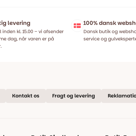
var:
er:
..
..
399,00 kr..
199,00 kr..
tig levering
100% dansk webs
l inden kl. 15.00 – vi afsender
Dansk butik og websho
e dag, når varen er på
service og gulveksperte
.
Kontakt os
Fragt og levering
Reklamatio