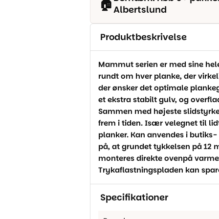
🏠
Albertslund
Produktbeskrivelse
Mammut serien er med sine hele
rundt om hver planke, der virkel
der ønsker det optimale plankegu
et ekstra stabilt gulv, og overfl
Sammen med højeste slidstyrke 
frem i tiden. Især velegnet til l
planker. Kan anvendes i butik
på, at grundet tykkelsen på 12 
monteres direkte ovenpå varmef
Trykaflastningspladen kan spa
Specifikationer