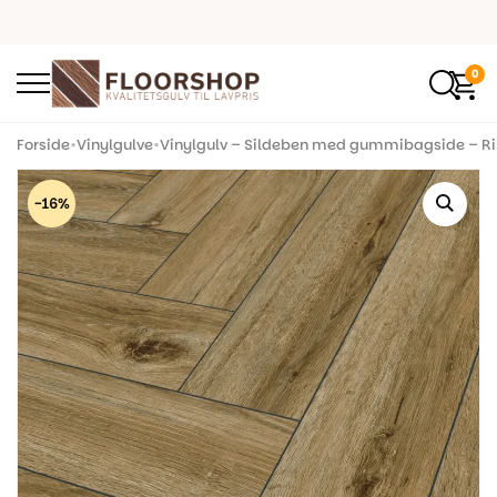
0
Forside
•
Vinylgulve
•
Vinylgulv – Sildeben med gummibagside – Ri
-16%