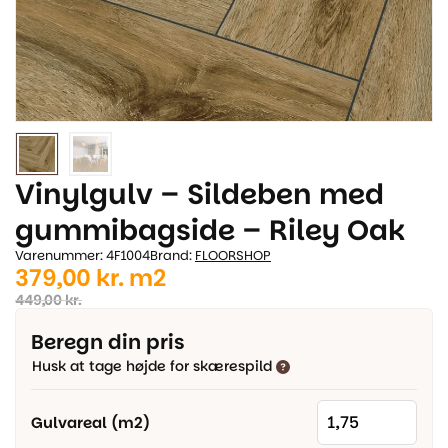
Vinylgulv – Sildeben med
gummibagside – Riley Oak
Varenummer: 4F1004
Brand:
FLOORSHOP
Den
Den
379,00
kr.
m2
oprindelige
aktuelle
449,00
kr.
pris
pris
Beregn din pris
var:
er:
Husk at tage højde for skærespild
449,00 kr..
379,00 kr..
Gulvareal (m2)