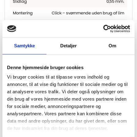
Slidlag
0,55 mm.
Montering
Click – svømmende uden brug af lim
Gulvvarme
Egnet til gulvvarme
Bagside
Fastmonteret skum/gummi bagside
Samtykke
Detaljer
Om
Denne hjemmeside bruger cookies
Andre har også kigget
Vi bruger cookies til at tilpasse vores indhold og
på...
annoncer, til at vise dig funktioner til sociale medier og til
at analysere vores trafik. Vi deler også oplysninger om
din brug af vores hjemmeside med vores partnere inden
-20%
-20%
-
for sociale medier, annonceringspartnere og
analysepartnere. Vores partnere kan kombinere disse
data med andre oplysninger, du har givet dem, eller som
de har indsamlet fra din brug af deres tjenester.