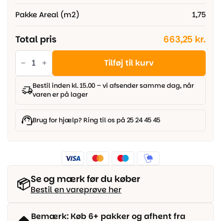
Pakke Areal (m2)
1,75
Total pris
663,25 kr.
Vinylgulv
-
Tilføj til kurv
Sildeben
med
gummibagside
Bestil inden kl. 15.00 – vi afsender samme dag, når
-
varen er på lager
Riley
Oak
antal
Brug for hjælp? Ring til os på 25 24 45 45
Se og mærk før du køber
📦
Bestil en vareprøve her
Bemærk: Køb 6+ pakker og afhent fra