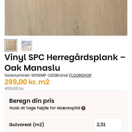
Vinyl SPC Herregårdsplank –
Oak Manaslu
Varenummer: WINIMP-1162
Brand:
FLOORSHOP
Den
Den
299,00
kr.
m2
oprindelige
aktuelle
499,00
kr.
pris
pris
Beregn din pris
var:
er:
Husk at tage højde for skærespild
499,00 kr..
299,00 kr..
Gulvareal (m2)