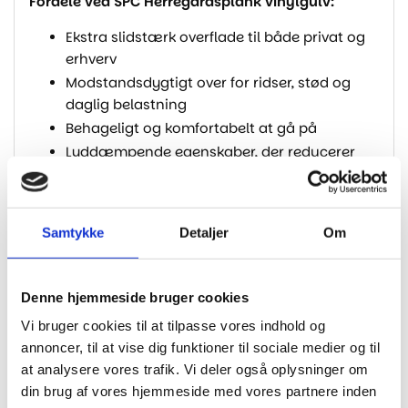
Fordele ved SPC Herregårdsplank vinylgulv:
Ekstra slidstærk overflade til både privat og
erhverv
Modstandsdygtigt over for ridser, stød og
daglig belastning
Behageligt og komfortabelt at gå på
Lyddæmpende egenskaber, der reducerer
trinlyd
Vandafvisende og let at vedligeholde
Stabil SPC-kerne med høj formstabilitet
Samtykke
Detaljer
Om
Nem montering med kliksystem
Naturtro egetræsdesign med moderne
udtryk
Denne hjemmeside bruger cookies
Vi bruger cookies til at tilpasse vores indhold og
Specifikationer
annoncer, til at vise dig funktioner til sociale medier og til
at analysere vores trafik. Vi deler også oplysninger om
Brand
FLOORSHOP
din brug af vores hjemmeside med vores partnere inden