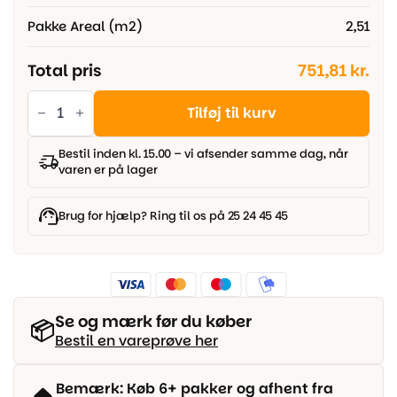
Pakke Areal (m2)
2,51
Total pris
751,81 kr.
Vinyl
SPC
Tilføj til kurv
Herregårdsplank
-
Oak
Bestil inden kl. 15.00 – vi afsender samme dag, når
Manaslu
varen er på lager
antal
Brug for hjælp? Ring til os på 25 24 45 45
Se og mærk før du køber
📦
Bestil en vareprøve her
Bemærk: Køb 6+ pakker og afhent fra