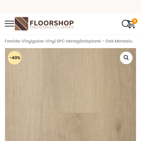
0
Forside
•
Vinylgulve
•
Vinyl SPC Herregårdsplank – Oak Manaslu
-40%