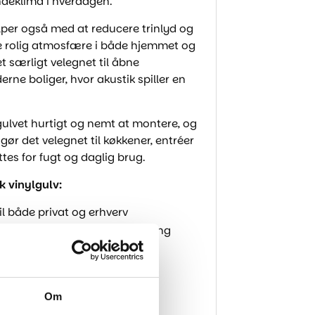
indeklima i hverdagen.
per også med at reducere trinlyd og
e rolig atmosfære i både hjemmet og
t særligt velegnet til åbne
erne boliger, hvor akustik spiller en
gulvet hurtigt og nemt at montere, og
ør det velegnet til køkkener, entréer
es for fugt og daglig brug.
k vinylgulv:
il både privat og erhverv
idser, stød og daglig belastning
 at gå på
er reducerer trinlyd
dligeholde
Om
rmstabilitet