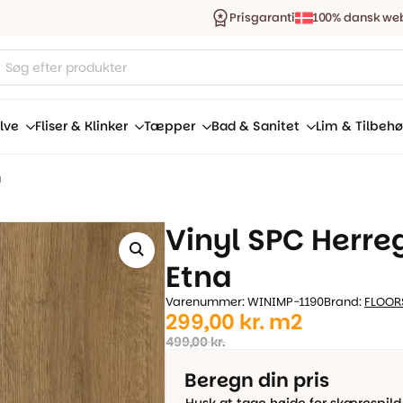
Prisgaranti
100% dansk we
ucts
ch
lve
Fliser & Klinker
Tæpper
Bad & Sanitet
Lim & Tilbehø
a
Vinyl SPC Herre
Etna
Varenummer: WINIMP-1190
Brand:
FLOOR
Den
Den
299,00
kr.
m2
oprindelige
aktuelle
499,00
kr.
pris
pris
Beregn din pris
var:
er: