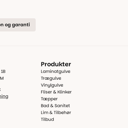
n og garanti
Produkter
 1B
Laminatgulve
 M
Trægulve
Vinylgulve
k
Fliser & Klinker
ning
Tæpper
Bad & Sanitet
Lim & Tilbehør
Tilbud