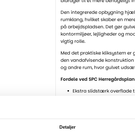
bidrager til et mere behageligt 
Den integrerede opbygning hjæl
rumklang, hvilket skaber en mer
på arbejdspladsen. Det gør gulve
kontormiljøer, lejligheder og mod
vigtig rolle.
Med det praktiske kliksystem er 
den vandafvisende konstruktion g
og andre rum, hvor gulvet udsætt
Fordele ved SPC Herregårdsplan
Ekstra slidstærk overflade t
Modstandsdygtigt over for r
Behageligt og komfortabelt
Lyddæmpende egenskaber, d
Vandafvisende og let at ve
Detaljer
Stabil SPC-kerne med høj fo