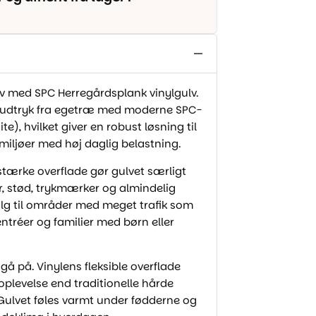
ulv med SPC Herregårdsplank vinylgulv.
e udtryk fra egetræ med moderne SPC-
e), hvilket giver en robust løsning til
miljøer med høj daglig belastning.
stærke overflade gør gulvet særligt
r, stød, trykmærker og almindelig
valg til områder med meget trafik som
entréer og familier med børn eller
gå på. Vinylens fleksible overflade
plevelse end traditionelle hårde
 Gulvet føles varmt under fødderne og