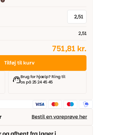
2,51
751,81 kr.
Tilføj til kurv
Brug for hjælp? Ring til
os på 25 24 45 45
r
Bestil en vareprøve her
g afhent fra lager i