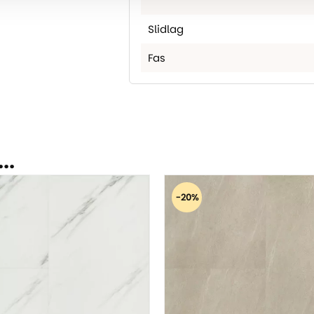
Slidlag
Fas
..
-20%