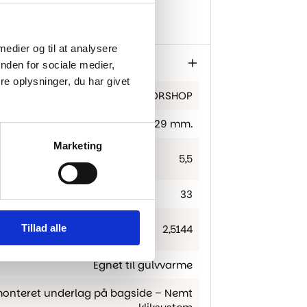
stem
ed moderne udtryk
 medier og til at analysere
nden for sociale medier,
e oplysninger, du har givet
FLOORSHOP
1830×229 mm.
Marketing
5,5
33
Tillad alle
2,5144
Egnet til gulvvarme
tmonteret underlag på bagside – Nemt