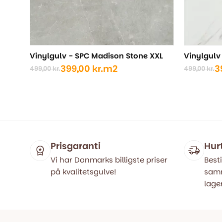
Vinylgulv - SPC Madison Stone XXL
Vinylgulv
399,00
kr.
m2
3
499,00
kr.
499,00
kr.
Den
Den
Den
Den
oprindelige
aktuelle
oprindel
aktuelle
pris
pris
pris
pris
var:
er:
var:
er:
499,00 kr..
399,00 kr..
499,00 kr
399,00 kr
Prisgaranti
Hur
Vi har Danmarks billigste priser
Besti
på kvalitetsgulve!
samm
lager