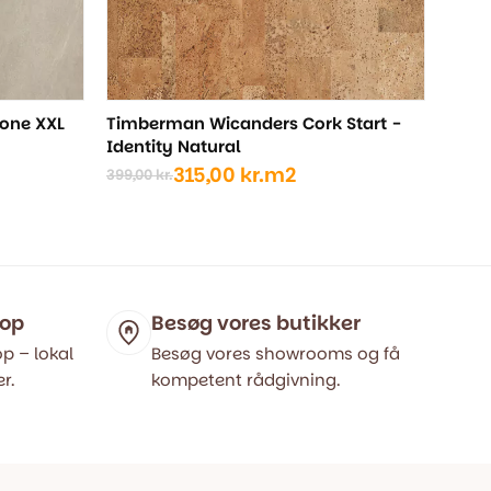
tone XXL
Timberman Wicanders Cork Start -
Identity Natural
315,00
kr.
m2
399,00
kr.
Den
Den
oprindelige
aktuelle
pris
pris
var:
er:
399,00 kr..
315,00 kr..
hop
Besøg vores butikker
p – lokal
Besøg vores showrooms og få
r.
kompetent rådgivning.