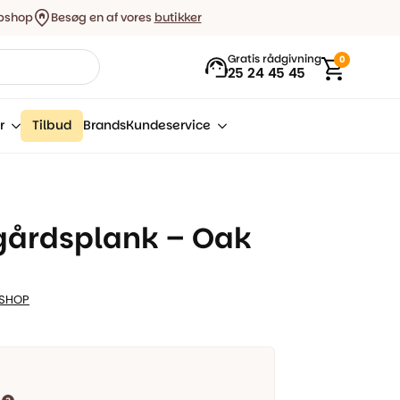
bshop
Besøg en af vores
butikker
Gratis rådgivning
0
25 24 45 45
r
Tilbud
Brands
Kundeservice
gårdsplank – Oak
SHOP