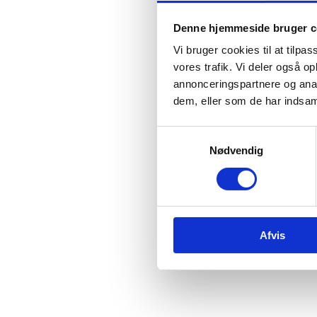
Denne hjemmeside bruger c
Vi bruger cookies til at tilpas
vores trafik. Vi deler også 
annonceringspartnere og anal
dem, eller som de har indsaml
Samtykkevalg
Nødvendig
Afvis