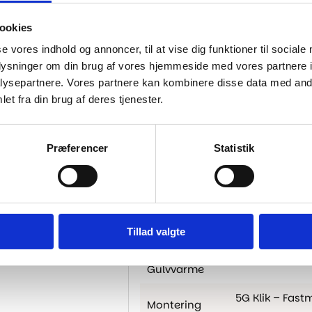
Nem montering med kliksy
Naturtro egetræsdesign m
ookies
se vores indhold og annoncer, til at vise dig funktioner til sociale
Specifikationer
oplysninger om din brug af vores hjemmeside med vores partnere i
ysepartnere. Vores partnere kan kombinere disse data med andr
Brand
et fra din brug af deres tjenester.
Dimension
Præferencer
Statistik
Tykkelse I
Mm
Klasse
M2 Pr.
Tillad valgte
Pakke
Gulvvarme
5G Klik – Fas
Montering