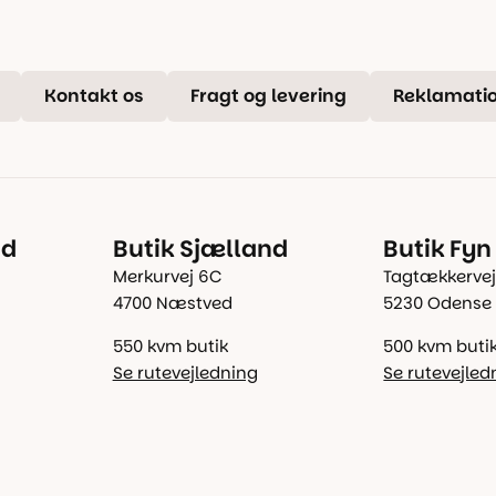
Kontakt os
Fragt og levering
Reklamatio
nd
Butik Sjælland
Butik Fyn
Merkurvej 6C
Tagtækkervej
4700 Næstved
5230 Odense
550 kvm butik
500 kvm buti
Se rutevejledning
Se rutevejled