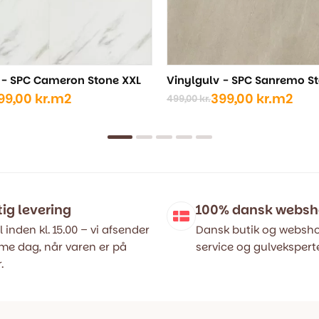
 - SPC Cameron Stone XXL
Vinylgulv - SPC Sanremo S
99,00
kr.
m2
399,00
kr.
m2
499,00
kr.
Den
Den
ige
oprindelige
aktuelle
pris
pris
var:
er:
..
..
499,00 kr..
399,00 kr..
tig levering
100% dansk webs
l inden kl. 15.00 – vi afsender
Dansk butik og websho
e dag, når varen er på
service og gulveksperte
.