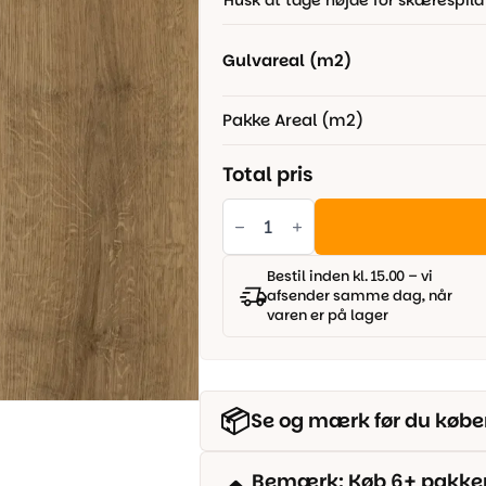
Husk at tage højde for skærespild
499,00 kr..
299,00 kr..
Gulvareal (m2)
Pakke Areal (m2)
Total pris
Vinyl
SPC
Herregårdsplank
-
Oak
Bestil inden kl. 15.00 – vi
Etna
afsender samme dag, når
antal
varen er på lager
📦
Se og mærk før du købe
Bemærk: Køb 6+ pakker o