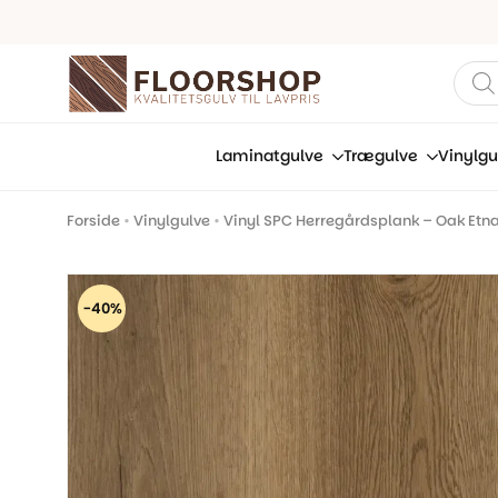
Prod
sear
Laminatgulve
Trægulve
Vinylgu
Forside
•
Vinylgulve
•
Vinyl SPC Herregårdsplank – Oak Etn
-40%