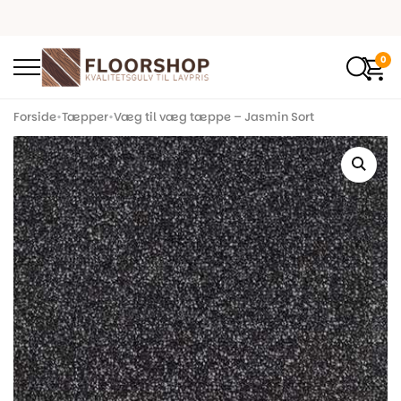
0
Forside
•
Tæpper
•
Væg til væg tæppe – Jasmin Sort