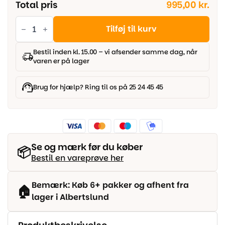
Total pris
995,00 kr.
Væg
til
Tilføj til kurv
væg
tæppe
-
Bestil inden kl. 15.00 – vi afsender samme dag, når
Jasmin
varen er på lager
Sort
antal
Brug for hjælp? Ring til os på 25 24 45 45
Se og mærk før du køber
📦
Bestil en vareprøve her
Bemærk: Køb 6+ pakker og afhent fra
🏠
lager i Albertslund