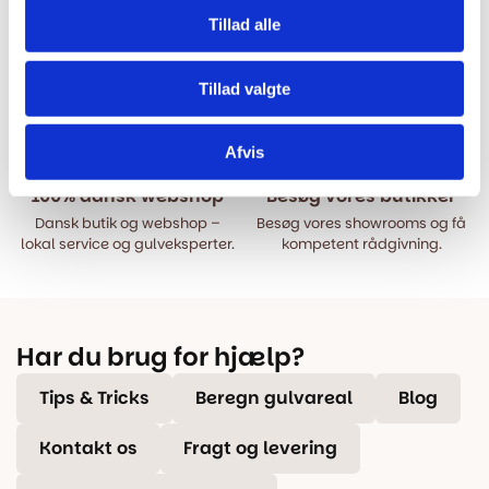
Tillad alle
Hurtig levering
Prisgaranti
Bestil inden kl. 15.00 – vi
Vi har Danmarks billigste priser
Tillad valgte
afsender samme dag, når
på kvalitetsgulve!
varen er på lager.
Afvis
100% dansk webshop
Besøg vores butikker
Dansk butik og webshop –
Besøg vores showrooms og få
lokal service og gulveksperter.
kompetent rådgivning.
Har du brug for hjælp?
Tips & Tricks
Beregn gulvareal
Blog
Kontakt os
Fragt og levering