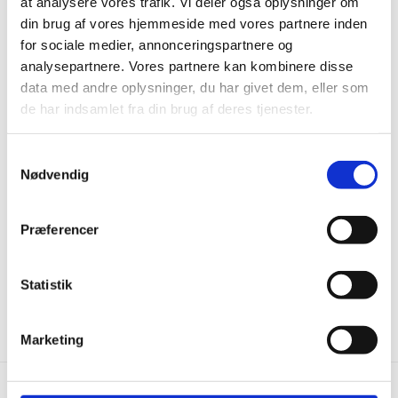
at analysere vores trafik. Vi deler også oplysninger om
Andre har også kigget
din brug af vores hjemmeside med vores partnere inden
på...
for sociale medier, annonceringspartnere og
analysepartnere. Vores partnere kan kombinere disse
data med andre oplysninger, du har givet dem, eller som
de har indsamlet fra din brug af deres tjenester.
Samtykkevalg
Nødvendig
Præferencer
Tæppefliser - Hercula Grå
Tæppefliser - Spectra
Antracit
249,00
kr.
m2
Statistik
179,00
kr.
m2
Marketing