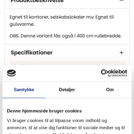
Produktbeskrivelse
Egnet til kontorer, selskabslokaler m.v. Egnet til
gulvvarme.
OBS. Denne variant fås også i 400 cm rullebredde.
Specifikationer
Bredde I Cm
500
Bagside
Foam
Farve
Sort
Samtykke
Detaljer
Om
Egnet Til Gulvvarme
Ja
Denne hjemmeside bruger cookies
Vi bruger cookies til at tilpasse vores indhold og
annoncer, til at vise dig funktioner til sociale medier og til