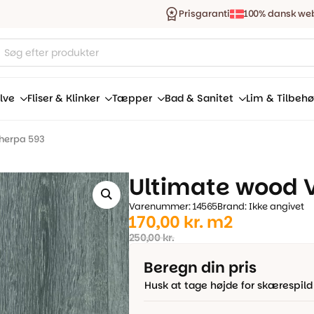
Prisgaranti
100% dansk we
ucts
ch
lve
Fliser & Klinker
Tæpper
Bad & Sanitet
Lim & Tilbehø
Sherpa 593
Ultimate wood V
Varenummer: 14565
Brand: Ikke angivet
Den
Den
170,00
kr.
m2
oprindelige
aktuelle
250,00
kr.
pris
pris
Beregn din pris
var:
er:
Husk at tage højde for skærespild
250,00 kr..
170,00 kr..