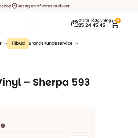
bshop
Besøg en af vores
butikker
Gratis rådgivning
0
25 24 45 45
r
Tilbud
Brands
Kundeservice
inyl – Sherpa 593