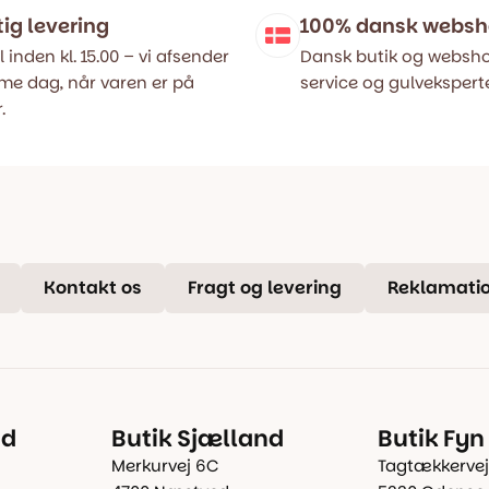
tig levering
100% dansk webs
l inden kl. 15.00 – vi afsender
Dansk butik og websho
e dag, når varen er på
service og gulveksperte
.
Kontakt os
Fragt og levering
Reklamatio
nd
Butik Sjælland
Butik Fyn
Merkurvej 6C
Tagtækkervej