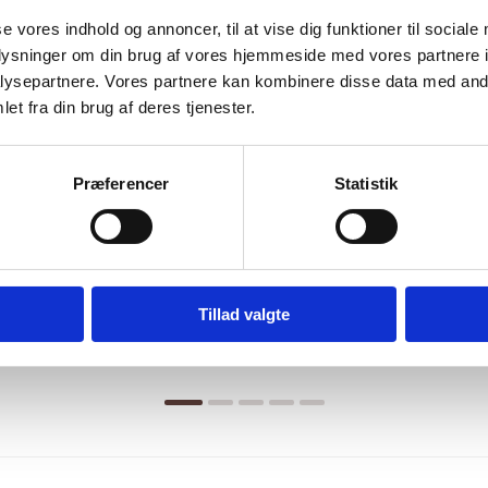
-20%
se vores indhold og annoncer, til at vise dig funktioner til sociale
oplysninger om din brug af vores hjemmeside med vores partnere i
ysepartnere. Vores partnere kan kombinere disse data med andr
et fra din brug af deres tjenester.
Præferencer
Statistik
Tillad valgte
 - SPC Cameron Stone XXL
Vinylgulv - SPC Sanremo S
99,00
kr.
m2
399,00
kr.
m2
499,00
kr.
Den
Den
ige
oprindelige
aktuelle
pris
pris
var:
er:
..
..
499,00 kr..
399,00 kr..