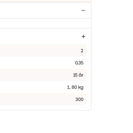
2
0.35
15 år
1
,
80 kg
300