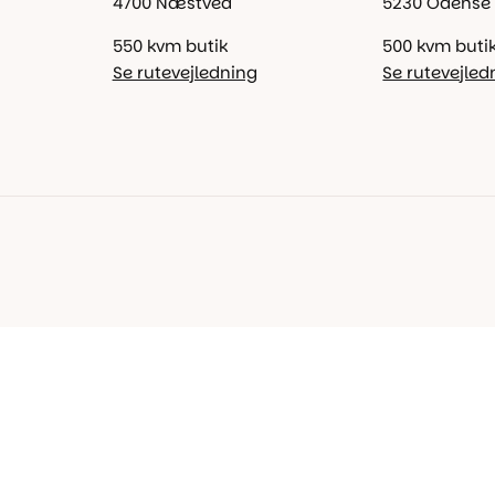
4700 Næstved
5230 Odense
550 kvm butik
500 kvm buti
Se rutevejledning
Se rutevejled