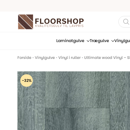
Prod
sear
Laminatgulve
Trægulve
Vinylgu
Forside
•
Vinylgulve
•
Vinyl i ruller
•
Ultimate wood Vinyl – 
-32%