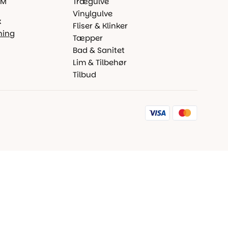
 M
Trægulve
Vinylgulve
k
Fliser & Klinker
ning
Tæpper
Bad & Sanitet
Lim & Tilbehør
Tilbud