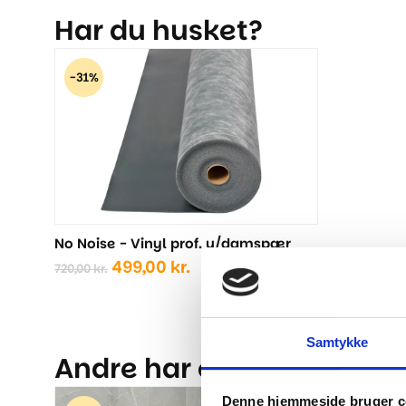
Har du husket?
-31%
No Noise - Vinyl prof. u/damspær
Den
Den
499,00
kr.
720,00
kr.
oprindelige
aktuelle
pris
pris
var:
er:
720,00 kr..
499,00 kr..
Samtykke
Andre har også kigget på.
Denne hjemmeside bruger c