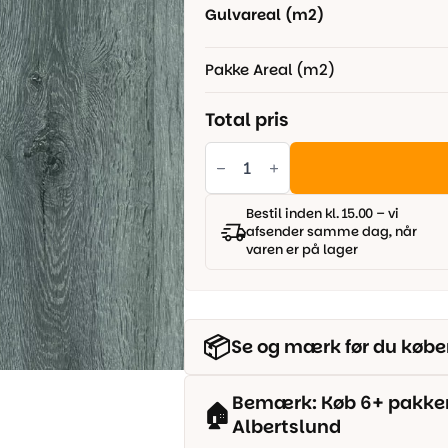
Gulvareal (m2)
Pakke Areal (m2)
Total pris
Ultimate
wood
Vinyl
-
Sherpa
Bestil inden kl. 15.00 – vi
593
afsender samme dag, når
antal
varen er på lager
📦
Se og mærk før du købe
Bemærk: Køb 6+ pakker o
🏠
Albertslund