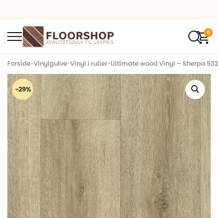
0
Forside
•
Vinylgulve
•
Vinyl i ruller
•
Ultimate wood Vinyl – Sherpa 532
-29%