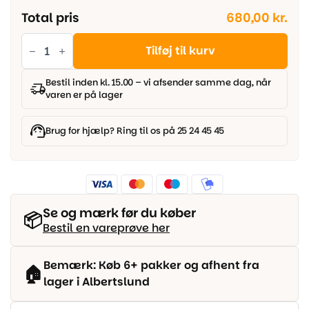
Total pris
680,00 kr.
Ultimate
wood
Tilføj til kurv
Vinyl
-
Sherpa
Bestil inden kl. 15.00 – vi afsender samme dag, når
532
varen er på lager
antal
Brug for hjælp? Ring til os på 25 24 45 45
Se og mærk før du køber
📦
Bestil en vareprøve her
Bemærk: Køb 6+ pakker og afhent fra
🏠
lager i Albertslund