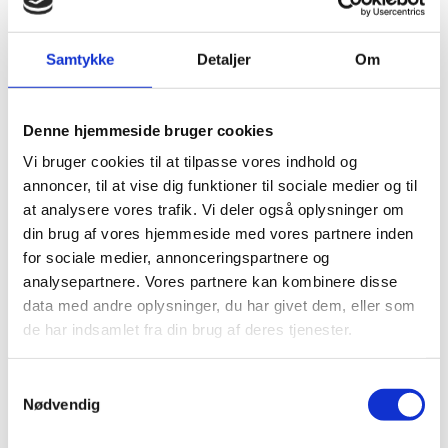
-31%
Samtykke
Detaljer
Om
Denne hjemmeside bruger cookies
No Noise - Vinyl prof.
Vi bruger cookies til at tilpasse vores indhold og
u/damspær
annoncer, til at vise dig funktioner til sociale medier og til
Den
Den
499,00
kr.
720,00
kr.
at analysere vores trafik. Vi deler også oplysninger om
oprindelige
aktuelle
pris
pris
din brug af vores hjemmeside med vores partnere inden
var:
er:
for sociale medier, annonceringspartnere og
720,00 kr..
499,00 kr..
analysepartnere. Vores partnere kan kombinere disse
Andre har også kigget
data med andre oplysninger, du har givet dem, eller som
på...
de har indsamlet fra din brug af deres tjenester.
-20%
-20%
-
Samtykkevalg
Nødvendig