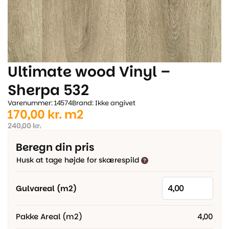
Ultimate wood Vinyl –
Sherpa 532
Varenummer: 14574
Brand: Ikke angivet
Den
Den
170,00
kr.
m2
oprindelige
aktuelle
240,00
kr.
pris
pris
Beregn din pris
var:
er:
Husk at tage højde for skærespild
240,00 kr..
170,00 kr..
Gulvareal (m2)
Pakke Areal (m2)
4,00