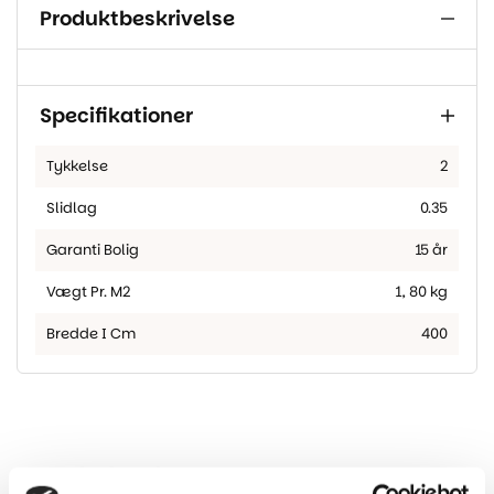
Produktbeskrivelse
Specifikationer
Tykkelse
2
Slidlag
0.35
Garanti Bolig
15 år
Vægt Pr. M2
1
,
80 kg
Bredde I Cm
400
Har du husket?