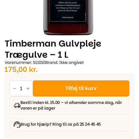
Timberman Gulvpleje
Trægulve – 1 L
Varenummer: 511010
Brand: Ikke angivet
175,00
kr.
Timberman
Gulvpleje
Tilføj til kurv
Trægulve
-
1
Bestil inden kl. 15.00 – vi afsender samme dag, når
L
varen er på lager
antal
Brug for hjælp? Ring til os på 25 24 45 45