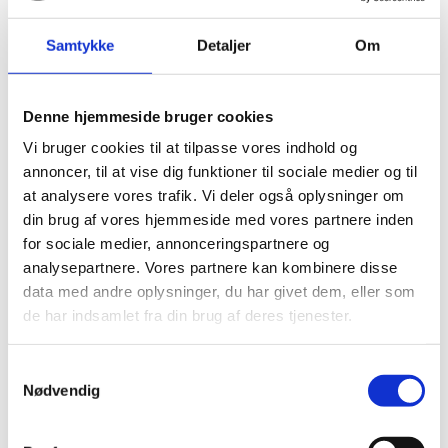
Specifikationer
Samtykke
Detaljer
Om
Denne hjemmeside bruger cookies
Andre har også kigget
Vi bruger cookies til at tilpasse vores indhold og
på...
annoncer, til at vise dig funktioner til sociale medier og til
at analysere vores trafik. Vi deler også oplysninger om
-30%
din brug af vores hjemmeside med vores partnere inden
for sociale medier, annonceringspartnere og
analysepartnere. Vores partnere kan kombinere disse
data med andre oplysninger, du har givet dem, eller som
HARO Cleaning Parquet -
de har indsamlet fra din brug af deres tjenester.
Rengøring til olieret og
lakerede trægulve
99,00
kr.
Samtykkevalg
Nødvendig
Sikabond 130 - Limspartel A2
69,00
kr.
99,00
kr.
Den
Den
oprindelige
aktuelle