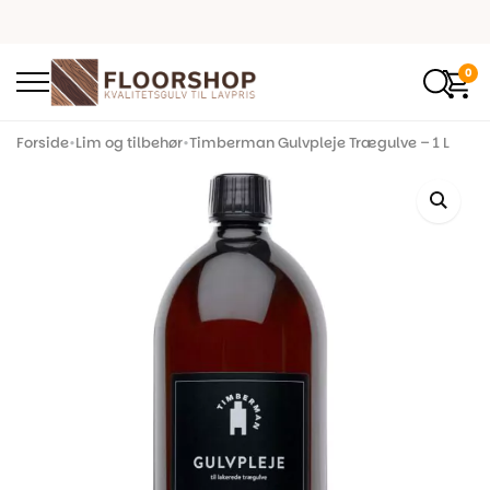
0
Forside
•
Lim og tilbehør
•
Timberman Gulvpleje Trægulve – 1 L