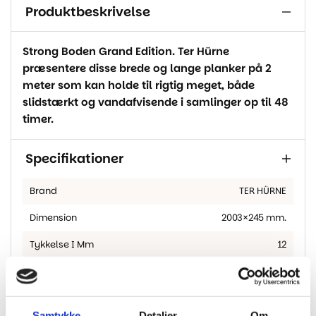
Produktbeskrivelse
Strong Boden Grand Edition. Ter Hürne
præsentere disse brede og lange planker på 2
meter som kan holde til rigtig meget, både
slidstærkt og vandafvisende i samlinger op til 48
timer.
Specifikationer
Brand
TER HÜRNE
Dimension
2003×245 mm.
Tykkelse I Mm
12
Overflade
Mat og med struktur
Fas
4-sidet fas
Samtykke
Detaljer
Om