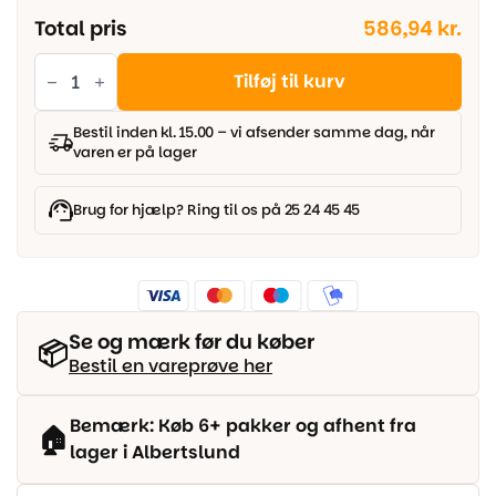
Total pris
586,94 kr.
Ter
Hürne
Tilføj til kurv
-
Strong
Boden
Bestil inden kl. 15.00 – vi afsender samme dag, når
Long
varen er på lager
Plank
-
Menorca
antal
Brug for hjælp? Ring til os på 25 24 45 45
Se og mærk før du køber
📦
Bestil en vareprøve her
Bemærk: Køb 6+ pakker og afhent fra
🏠
lager i Albertslund