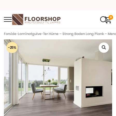
0
Forside
•
Laminatgulve
•
Ter Hürne – Strong Boden Long Plank – Men
-25%