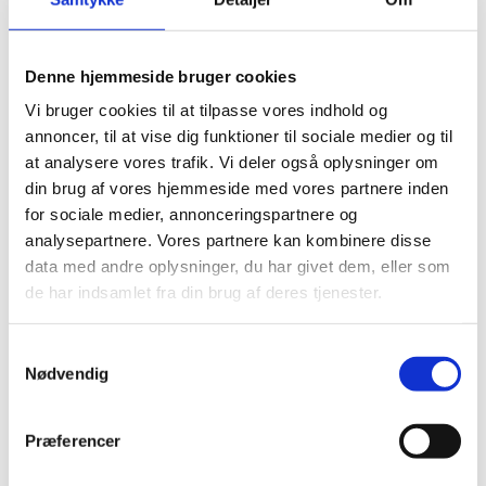
Garanti
30 år
Gulvvarme
Egnet til gulvvarme
Denne hjemmeside bruger cookies
Vandafvisende
Ja
Vi bruger cookies til at tilpasse vores indhold og
annoncer, til at vise dig funktioner til sociale medier og til
M2 Pr. Pakke
1.963
at analysere vores trafik. Vi deler også oplysninger om
Smart connect Pro Aqua click system
din brug af vores hjemmeside med vores partnere inden
Montering
– nemt og hurtigt kliksystem
for sociale medier, annonceringspartnere og
analysepartnere. Vores partnere kan kombinere disse
data med andre oplysninger, du har givet dem, eller som
de har indsamlet fra din brug af deres tjenester.
Andre har også kigget
Samtykkevalg
på...
Nødvendig
-22%
-50%
-
Præferencer