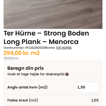
Ter Hürne – Strong Boden
Long Plank – Menorca
Varenummer: 4F1101260039
Brand:
TER HÜRNE
Den
Den
299,00
kr.
m2
oprindelige
aktuelle
399,00
kr.
pris
pris
Beregn din pris
var:
er:
Husk at tage højde for skærespild
399,00 kr..
299,00 kr..
Angiv antal kvm (m2)
Pakke Areal (m2)
1,96