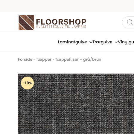
Prod
sear
Laminatgulve
Trægulve
Vinylgu
Forside
•
Tæpper
•
Tæppefliser – grå/brun
-19%