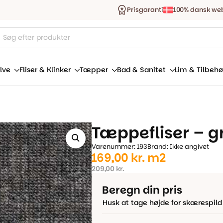
Prisgaranti
100% dansk we
ucts
ch
lve
Fliser & Klinker
Tæpper
Bad & Sanitet
Lim & Tilbehø
Tæppefliser – g
Varenummer: 193
Brand: Ikke angivet
Den
Den
169,00
kr.
m2
oprindelige
aktuelle
209,00
kr.
pris
pris
Beregn din pris
var:
er:
Husk at tage højde for skærespild
209,00 kr..
169,00 kr..