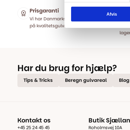
Prisgaranti
Hur
Afvis
Vi har Danmarks billigste priser
Besti
på kvalitetsgulve!
samm
lager
Har du brug for hjælp?
Tips & Tricks
Beregn gulvareal
Blog
Kontakt os
Butik Sjælla
+45 25 24 45 45
Roholmsvej 10A