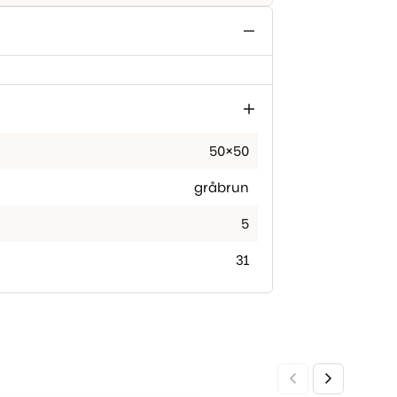
50×50
gråbrun
5
31