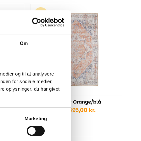
Hava
995
Om
 medier og til at analysere
nden for sociale medier,
e oplysninger, du har givet
Havana Tæppe - Orange/blå
Prisinterval:
995,00
kr.
–
1.395,00
kr.
995,00 kr.
Marketing
til
1.395,00 kr.