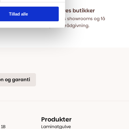
hop
Besøg vores butikker
Tillad alle
p – lokal
Besøg vores showrooms og få
r.
kompetent rådgivning.
n og garanti
Produkter
 1B
Laminatgulve