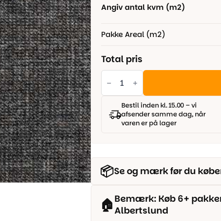
Angiv antal kvm (m2)
Pakke Areal (m2)
Total pris
Tæppefliser
-
grå/brun
antal
Bestil inden kl. 15.00 – vi
afsender samme dag, når
varen er på lager
📦
Se og mærk før du købe
Bemærk: Køb 6+ pakker o
🏠
Albertslund