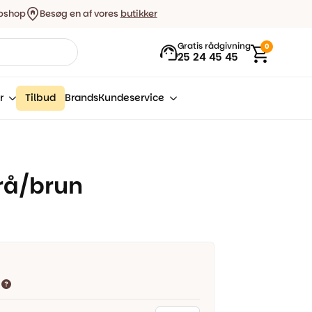
bshop
Besøg en af vores
butikker
Gratis rådgivning
0
25 24 45 45
r
Tilbud
Brands
Kundeservice
rå/brun