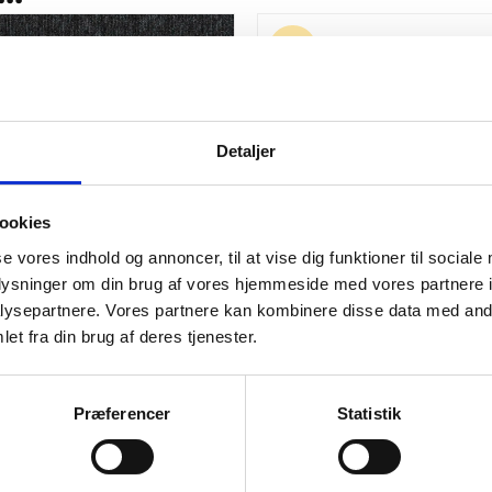
-61%
Detaljer
ookies
se vores indhold og annoncer, til at vise dig funktioner til sociale
oplysninger om din brug af vores hjemmeside med vores partnere i
ysepartnere. Vores partnere kan kombinere disse data med andr
et fra din brug af deres tjenester.
er - Spectra Antracit
Rød løber i nålefilt - Hit
.
m2
79,00
kr.
m2
200,00
kr.
Den
Den
Præferencer
Statistik
oprindelige
aktuelle
pris
pris
var:
er:
200,00 kr..
79,00 kr..