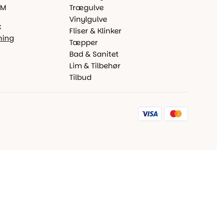
 M
Trægulve
Vinylgulve
k
Fliser & Klinker
ning
Tæpper
Bad & Sanitet
Lim & Tilbehør
Tilbud