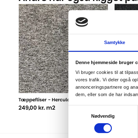
Samtykke
Denne hjemmeside bruger c
Vi bruger cookies til at tilpas
vores trafik. Vi deler også 
annonceringspartnere og anal
dem, eller som de har indsaml
Tæppefliser - Hercula Grå
Tæppeflis
249,00
kr.
m2
179,00
kr
Samtykkevalg
Nødvendig