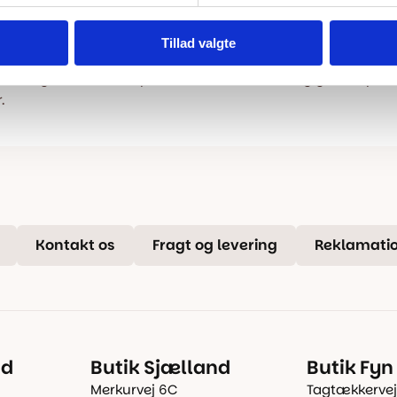
tig levering
100% dansk webs
Tillad valgte
l inden kl. 15.00 – vi afsender
Dansk butik og websho
e dag, når varen er på
service og gulveksperte
.
Kontakt os
Fragt og levering
Reklamatio
nd
Butik Sjælland
Butik Fyn
Merkurvej 6C
Tagtækkervej