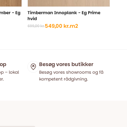
mber - Eg
Timberman Innoplank - Eg Prime
hvid
549,00
kr.
m2
699,00
kr.
Den
Den
oprindelige
aktuelle
pris
pris
var:
er:
699,00 kr..
549,00 kr..
hop
Besøg vores butikker
p – lokal
Besøg vores showrooms og få
r.
kompetent rådgivning.