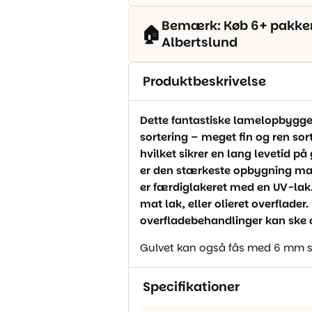
Bemærk: Køb 6+ pakker o
🏠
Albertslund
Produktbeskrivelse
Dette fantastiske lamelopbygged
sortering – meget fin og ren so
hvilket sikrer en lang levetid på
er den stærkeste opbygning man 
er færdiglakeret med en UV-lak. 
mat lak, eller olieret overflade
overfladebehandlinger kan ske ov
Gulvet kan også fås med 6 mm slid
Specifikationer