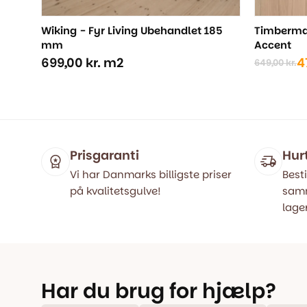
Wiking - Fyr Living Ubehandlet 185
Timberman
mm
Accent
699,00
kr.
m2
4
649,00
kr.
Den
Den
oprindel
aktuelle
pris
pris
var:
er:
649,00 kr
479,00 kr
Prisgaranti
Hur
Vi har Danmarks billigste priser
Besti
på kvalitetsgulve!
samm
lager
Har du brug for hjælp?