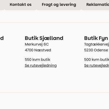
Kontakt os
Fragt og levering
Reklamatio
nd
Butik Sjælland
Butik Fyn
Merkurvej 6C
Tagtækkervej
4700 Næstved
5230 Odense
550 kvm butik
500 kvm buti
Se rutevejledning
Se rutevejled