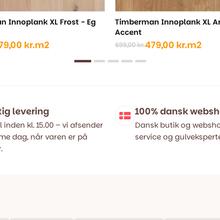
 Innoplank XL Frost - Eg
Timberman Innoplank XL A
Accent
79,00
kr.
m2
479,00
kr.
m2
699,00
kr.
Den
Den
ige
oprindelige
aktuelle
pris
pris
var:
er:
..
..
699,00 kr..
479,00 kr..
tig levering
100% dansk webs
l inden kl. 15.00 – vi afsender
Dansk butik og websho
e dag, når varen er på
service og gulveksperte
.