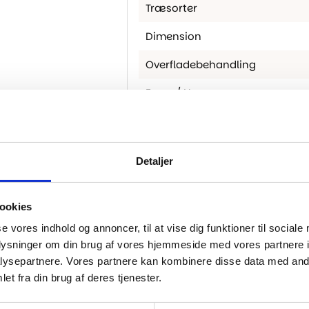
Træsorter
Dimension
Overfladebehandling
Farve / Nuance
Slidlag
Gulvvarme
Detaljer
Montering
Brand
ookies
se vores indhold og annoncer, til at vise dig funktioner til sociale
Fas
oplysninger om din brug af vores hjemmeside med vores partnere i
ysepartnere. Vores partnere kan kombinere disse data med andr
Planketype
et fra din brug af deres tjenester.
Tykkelse