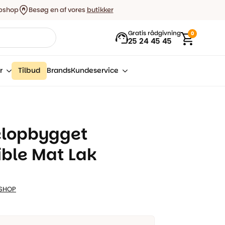
bshop
Besøg en af vores
butikker
Gratis rådgivning
0
25 24 45 45
r
Tilbud
Brands
Kundeservice
elopbygget
ible Mat Lak
SHOP