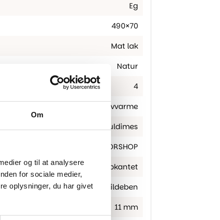
Eg
490×70
Mat lak
Natur
4
Egnet til gulvvarme
Om
Fuldimes
FLOORSHOP
 medier og til at analysere
Skarpkantet
nden for sociale medier,
e oplysninger, du har givet
Sildeben
11 mm