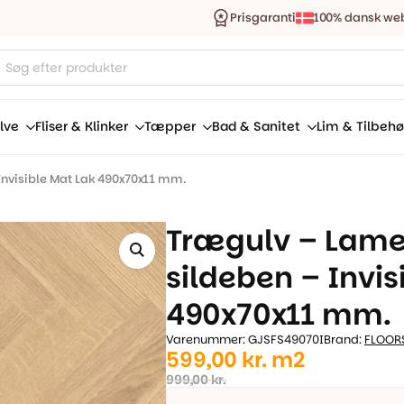
Prisgaranti
100% dansk we
ucts
ch
lve
Fliser & Klinker
Tæpper
Bad & Sanitet
Lim & Tilbehø
nvisible Mat Lak 490x70x11 mm.
Trægulv – Lam
sildeben – Invis
490x70x11 mm.
Varenummer: GJSFS49070I
Brand:
FLOOR
Den
Den
599,00
kr.
m2
oprindelige
aktuelle
999,00
kr.