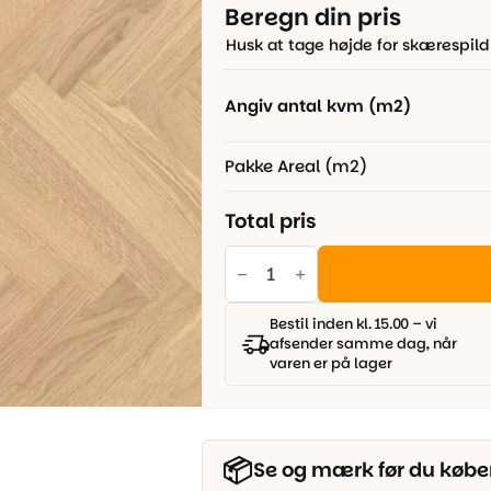
pris
pris
Beregn din pris
var:
er:
Husk at tage højde for skærespild
999,00 kr..
599,00 kr..
Angiv antal kvm (m2)
Pakke Areal (m2)
Total pris
Trægulv
-
Lamelopbygget
sildeben
-
Bestil inden kl. 15.00 – vi
Invisible
afsender samme dag, når
Mat
varen er på lager
Lak
490x70x11
mm.
antal
📦
Se og mærk før du købe