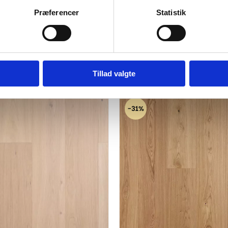
M2 Pr. Pakke
Præferencer
Statistik
Tillad valgte
..
-31%