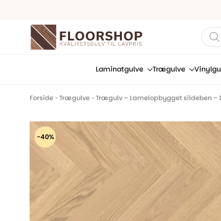
Prod
sear
Laminatgulve
Trægulve
Vinylgu
Forside
•
Trægulve
•
Trægulv – Lamelopbygget sildeben – I
-40%