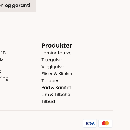
n og garanti
Produkter
 1B
Laminatgulve
 M
Trægulve
Vinylgulve
k
Fliser & Klinker
ning
Tæpper
Bad & Sanitet
Lim & Tilbehør
Tilbud