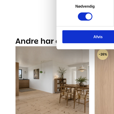
Samtykkevalg
Nødvendig
Afvis
Andre har også kigget på.
-26%