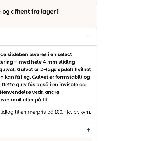
g afhent fra lager i
e sildeben leveres i en select
rtering – med hele 4 mm slidlag
 gulvet. Gulvet er 2-lags opdelt hvilket
kan få i eg. Gulvet er formstabilt og
Dette gulv fås også i en invisble og
r. Henvendelse vedr. andre
er mail eller på tlf.
lag til en merpris på 100,- kr. pr. kvm.