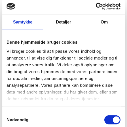
Dimension
1207x216x9.6
Tykkelse I
9.6
Mm
Samtykke
Detaljer
Om
Med korkbagside, behøves derfor ikke
Bagside
yderligere underlag
Denne hjemmeside bruger cookies
M2 Pr.
1.825
Pakke
Vi bruger cookies til at tilpasse vores indhold og
annoncer, til at vise dig funktioner til sociale medier og til
Ingen fas. Giver et ensartet
Fas
helhedsindtryk
at analysere vores trafik. Vi deler også oplysninger om
din brug af vores hjemmeside med vores partnere inden
Klasse
33
for sociale medier, annonceringspartnere og
analysepartnere. Vores partnere kan kombinere disse
Montering
Safe-lock pro, for sikker og nem montering
data med andre oplysninger, du har givet dem, eller som
Gulvvarme
Egnet til gulvvarme
de har indsamlet fra din brug af deres tjenester.
Samtykkevalg
Nødvendig