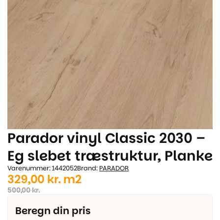
Parador vinyl Classic 2030 –
Eg slebet træstruktur, Planke
Varenummer: 1442052
Brand:
PARADOR
Den
Den
329,00
kr.
m2
oprindelige
aktuelle
500,00
kr.
pris
pris
Beregn din pris
var:
er: