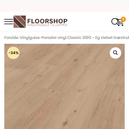
0
Forside
•
Vinylgulve
•
Parador vinyl Classic 2030 – Eg slebet træstruk
-34%