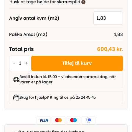
Husk at tage højde for skærespild
500,00 kr..
329,00 kr..
Angiv antal kvm (m2)
Pakke Areal (m2)
1,83
Total pris
600,43 kr.
Parador
vinyl
Tilføj til kurv
Classic
2030
-
Bestil inden kl. 15.00 – vi afsender samme dag, når
Eg
varen er på lager
slebet
træstruktur,
Planke
antal
Brug for hjælp? Ring til os på 25 24 45 45