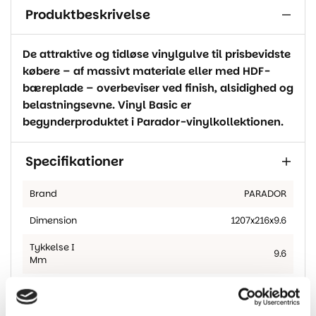
Produktbeskrivelse
De attraktive og tidløse vinylgulve til prisbevidste
købere – af massivt materiale eller med HDF-
bæreplade – overbeviser ved finish, alsidighed og
belastningsevne. Vinyl Basic er
begynderproduktet i Parador-vinylkollektionen.
Specifikationer
Brand
PARADOR
Dimension
1207x216x9.6
Tykkelse I
9.6
Mm
Med korkbagside, behøves derfor ikke
Bagside
yderligere underlag