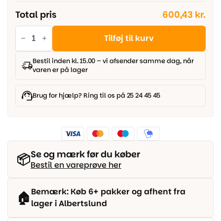
Total pris
600,43 kr.
Parador
vinyl
Tilføj til kurv
Classic
2030
-
Bestil inden kl. 15.00 – vi afsender samme dag, når
Eg
varen er på lager
Royal
lys
kalket
børstet
Brug for hjælp? Ring til os på 25 24 45 45
struktur
antal
Se og mærk før du køber
📦
Bestil en vareprøve her
Bemærk: Køb 6+ pakker og afhent fra
🏠
lager i Albertslund