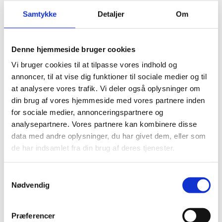
M2 Pr.
1.825
Samtykke
Detaljer
Om
Pakke
Ingen fas. Giver et ensartet
Fas
helhedsindtryk
Denne hjemmeside bruger cookies
Garanti
Livstid bolig / 20 år erhverv
Vi bruger cookies til at tilpasse vores indhold og
annoncer, til at vise dig funktioner til sociale medier og til
Klasse
33
at analysere vores trafik. Vi deler også oplysninger om
Montering
Safe-lock pro, for sikker og nem montering
din brug af vores hjemmeside med vores partnere inden
for sociale medier, annonceringspartnere og
Gulvvarme
Egnet til gulvvarme
analysepartnere. Vores partnere kan kombinere disse
data med andre oplysninger, du har givet dem, eller som
de har indsamlet fra din brug af deres tjenester.
Samtykkevalg
Andre har også kigget
Nødvendig
på...
Præferencer
-20%
-20%
-