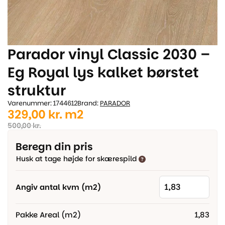
Parador vinyl Classic 2030 –
Eg Royal lys kalket børstet
struktur
Varenummer: 1744612
Brand:
PARADOR
Den
Den
329,00
kr.
m2
oprindelige
aktuelle
500,00
kr.
pris
pris
Beregn din pris
var:
er:
Husk at tage højde for skærespild
500,00 kr..
329,00 kr..
Angiv antal kvm (m2)
Pakke Areal (m2)
1,83