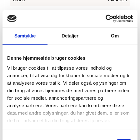
Dimension
1207x216x9.6
Tykkelse I
9.6
Mm
Samtykke
Detaljer
Om
Med korkbagside, behøves derfor ikke
Bagside
yderligere underlag
Denne hjemmeside bruger cookies
M2 Pr.
1.825
Pakke
Vi bruger cookies til at tilpasse vores indhold og
annoncer, til at vise dig funktioner til sociale medier og til
Ingen fas. Giver et ensartet
Fas
helhedsindtryk
at analysere vores trafik. Vi deler også oplysninger om
din brug af vores hjemmeside med vores partnere inden
Garanti
Livstid bolig / 20 år erhverv
for sociale medier, annonceringspartnere og
analysepartnere. Vores partnere kan kombinere disse
Klasse
33
data med andre oplysninger, du har givet dem, eller som
Montering
Safe-lock pro, for sikker og nem montering
de har indsamlet fra din brug af deres tjenester.
Gulvvarme
Egnet til gulvvarme
Samtykkevalg