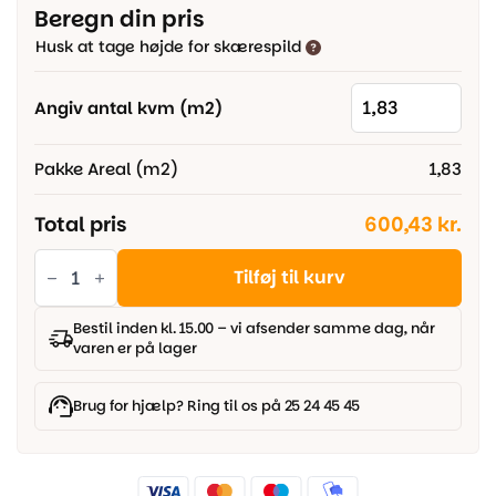
pris
pris
Beregn din pris
var:
er:
Husk at tage højde for skærespild
500,00 kr..
329,00 kr..
Angiv antal kvm (m2)
Pakke Areal (m2)
1,83
Total pris
600,43 kr.
Parador
vinyl
Tilføj til kurv
Classic
2030
-
Bestil inden kl. 15.00 – vi afsender samme dag, når
Eg
varen er på lager
Natural
Mix
lys
træstruktur,
Brug for hjælp? Ring til os på 25 24 45 45
Planke
antal