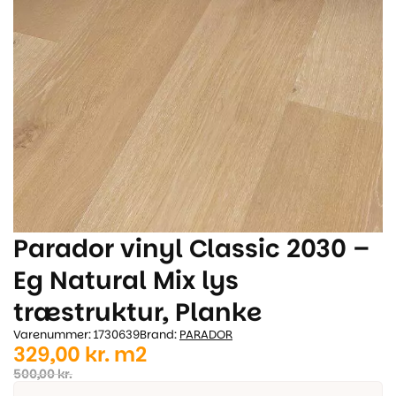
Parador vinyl Classic 2030 –
Eg Natural Mix lys
træstruktur, Planke
Varenummer: 1730639
Brand:
PARADOR
Den
Den
329,00
kr.
m2
oprindelige
aktuelle
500,00
kr.