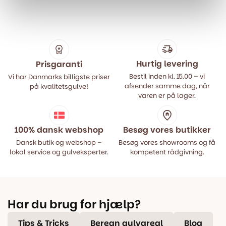
var:
er:
var:
er:
499,00 kr..
399,00 kr..
499,00 kr..
399,00 kr..
Hurtig levering
Prisgaranti
Bestil inden kl. 15.00 – vi
Vi har Danmarks billigste priser
afsender samme dag, når
på kvalitetsgulve!
varen er på lager.
100% dansk webshop
Besøg vores butikker
Dansk butik og webshop –
Besøg vores showrooms og få
lokal service og gulveksperter.
kompetent rådgivning.
Har du brug for hjælp?
Tips & Tricks
Beregn gulvareal
Blog