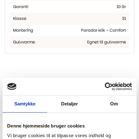
Garanti
10 år
Klasse
31
Montering
Parador klik – Comfort
Gulvvarme
Egnet til gulvvarme
Andre har også kigget
på...
Samtykke
Detaljer
Om
-20%
-20%
-
Denne hjemmeside bruger cookies
Vi bruger cookies til at tilpasse vores indhold og