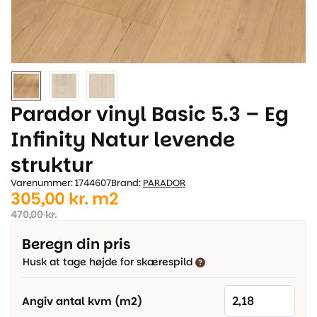
Parador vinyl Basic 5.3 – Eg
Infinity Natur levende
struktur
Varenummer: 1744607
Brand:
PARADOR
Den
Den
305,00
kr.
m2
oprindelige
aktuelle
470,00
kr.
pris
pris
Beregn din pris
var:
er:
Husk at tage højde for skærespild
470,00 kr..
305,00 kr..
Angiv antal kvm (m2)