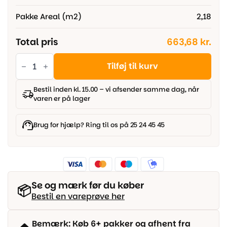
Pakke Areal (m2)
2,18
Total pris
663,68 kr.
Parador
vinyl
Tilføj til kurv
Basic
5.3
-
Bestil inden kl. 15.00 – vi afsender samme dag, når
Eg
varen er på lager
Infinity
Natur
levende
struktur
Brug for hjælp? Ring til os på 25 24 45 45
antal
Se og mærk før du køber
📦
Bestil en vareprøve her
Bemærk: Køb 6+ pakker og afhent fra