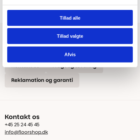
Dansk butik og webshop –
Besøg vores showrooms og få
lokal service og gulveksperter.
kompetent rådgivning.
Tillad alle
Tillad valgte
Har du brug for hjælp?
Tips & Tricks
Beregn gulvareal
Blog
Afvis
Kontakt os
Fragt og levering
Reklamation og garanti
Kontakt os
+45 25 24 45 45
info@floorshop.dk