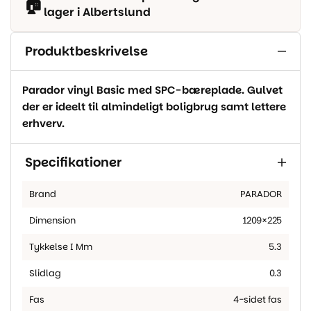
🏠
lager i Albertslund
Produktbeskrivelse
Parador vinyl Basic med SPC-bæreplade. Gulvet
der er ideelt til almindeligt boligbrug samt lettere
erhverv.
Specifikationer
Brand
PARADOR
Dimension
1209×225
Tykkelse I Mm
5.3
Slidlag
0.3
Fas
4-sidet fas