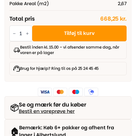
Pakke Areal (m2)
2,67
Total pris
668,25 kr.
Parador
Trendtime
Tilføj til kurv
6
-
Eg
Bestil inden kl. 15.00 – vi afsender samme dag, når
Vintage
varen er på lager
Grå
antikmat
struktur,
Slotsplanke
Brug for hjælp? Ring til os på 25 24 45 45
antal
Se og mærk før du køber
📦
Bestil en vareprøve her
Bemærk: Køb 6+ pakker og afhent fra
🏠
lager i Albertslund