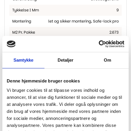
Tykkelse I Mm
9
Montering
let og sikker montering
,
Safe-lock pro
M2 Pr. Pakke
2.673
Fas
alle 4 sider
,
Ja
Samtykke
Detaljer
Om
Har du husket?
Denne hjemmeside bruger cookies
Vi bruger cookies til at tilpasse vores indhold og
annoncer, til at vise dig funktioner til sociale medier og til
at analysere vores trafik. Vi deler også oplysninger om
din brug af vores hjemmeside med vores partnere inden
for sociale medier, annonceringspartnere og
analysepartnere. Vores partnere kan kombinere disse