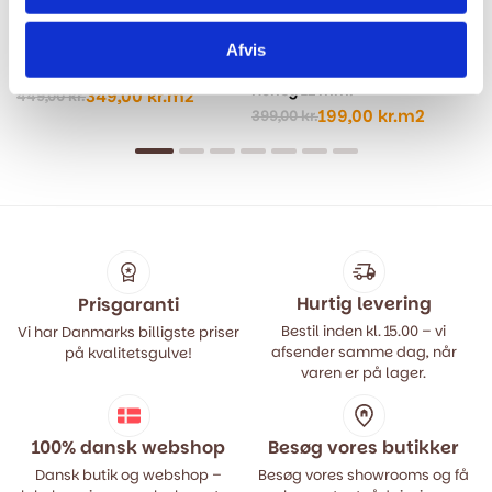
Afvis
Laminatgulv Sildeben XL - Lys
Laminatgulv - Cosmo
Eg
Floortan - 3967 Oak Olbia
Honey 12 mm.
349,00
kr.
m2
449,00
kr.
Den
Den
199,00
kr.
m2
399,00
kr.
oprindelige
aktuelle
Den
Den
pris
pris
oprindelige
aktuelle
var:
er:
pris
pris
449,00 kr..
349,00 kr..
var:
er:
399,00 kr..
199,00 kr..
Hurtig levering
Prisgaranti
Bestil inden kl. 15.00 – vi
Vi har Danmarks billigste priser
afsender samme dag, når
på kvalitetsgulve!
varen er på lager.
100% dansk webshop
Besøg vores butikker
Dansk butik og webshop –
Besøg vores showrooms og få