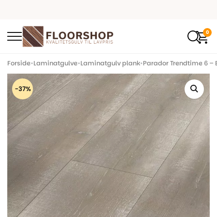
0
Forside
•
Laminatgulve
•
Laminatgulv plank
•
Parador Trendtime 6 – 
-37%