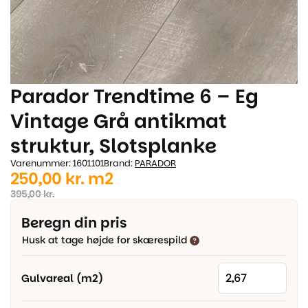
Parador Trendtime 6 – Eg
Vintage Grå antikmat
struktur, Slotsplanke
Varenummer: 1601101
Brand:
PARADOR
Den
Den
250,00
kr.
m2
oprindelige
aktuelle
395,00
kr.
pris
pris
Beregn din pris
var:
er:
Husk at tage højde for skærespild
395,00 kr..
250,00 kr..
Gulvareal (m2)