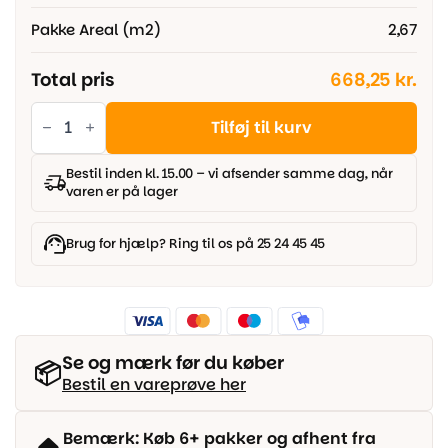
Pakke Areal (m2)
2,67
Total pris
668,25 kr.
Parador
Trendtime
Tilføj til kurv
6
-
Eg
Bestil inden kl. 15.00 – vi afsender samme dag, når
Studioline
varen er på lager
natur,
Slotsplanke
antal
Brug for hjælp? Ring til os på 25 24 45 45
Se og mærk før du køber
📦
Bestil en vareprøve her
Bemærk: Køb 6+ pakker og afhent fra