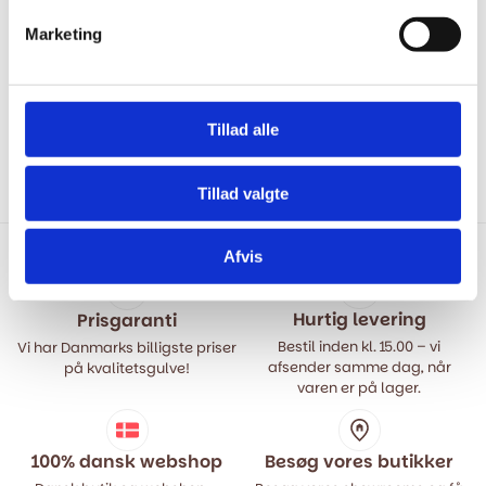
Marketing
Laminatgulv Sildeben XL - Lys
Laminatgulv - Cosmo
Eg
Floortan - 3967 Oak Olbia
Honey 12 mm.
349,00
kr.
m2
449,00
kr.
Den
Den
Tillad alle
199,00
kr.
m2
399,00
kr.
oprindelige
aktuelle
Den
Den
pris
pris
oprindelige
aktuelle
var:
er:
pris
pris
Tillad valgte
449,00 kr..
349,00 kr..
var:
er:
399,00 kr..
199,00 kr..
Afvis
Hurtig levering
Prisgaranti
Bestil inden kl. 15.00 – vi
Vi har Danmarks billigste priser
afsender samme dag, når
på kvalitetsgulve!
varen er på lager.
100% dansk webshop
Besøg vores butikker