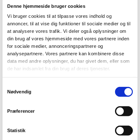
HARO Natur Kork underlag 10
NO NOISE EXTREME Compact
Denne hjemmeside bruger cookies
m2
m/dampsp
Vi bruger cookies til at tilpasse vores indhold og
490,00
kr.
459,00
kr.
annoncer, til at vise dig funktioner til sociale medier og til
at analysere vores trafik. Vi deler også oplysninger om
din brug af vores hjemmeside med vores partnere inden
for sociale medier, annonceringspartnere og
analysepartnere. Vores partnere kan kombinere disse
data med andre oplysninger, du har givet dem, eller som
de har indsamlet fra din brug af deres tjenester.
Andre har også kigget
på...
Samtykkevalg
Nødvendig
-22%
-50%
-
Præferencer
Statistik