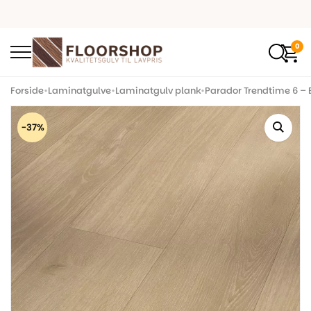
0
Forside
•
Laminatgulve
•
Laminatgulv plank
•
Parador Trendtime 6 – E
-37%