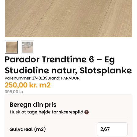
Parador Trendtime 6 – Eg
Studioline natur, Slotsplanke
Varenummer: 1748189
Brand:
PARADOR
Den
Den
250,00
kr.
m2
oprindelige
aktuelle
395,00
kr.
pris
pris
Beregn din pris
var:
er:
Husk at tage højde for skærespild
395,00 kr..
250,00 kr..
Gulvareal (m2)