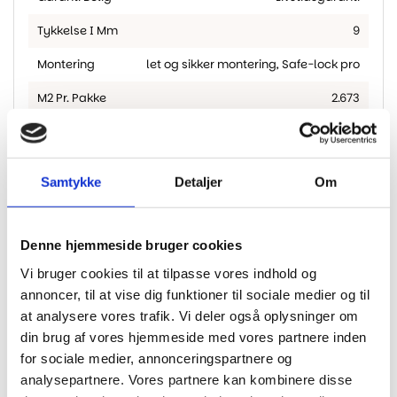
Tykkelse I Mm
9
Montering
let og sikker montering
,
Safe-lock pro
M2 Pr. Pakke
2.673
Fas
alle 4 sider
,
Ja
Samtykke
Detaljer
Om
Har du husket?
Denne hjemmeside bruger cookies
Vi bruger cookies til at tilpasse vores indhold og
annoncer, til at vise dig funktioner til sociale medier og til
at analysere vores trafik. Vi deler også oplysninger om
din brug af vores hjemmeside med vores partnere inden
for sociale medier, annonceringspartnere og
analysepartnere. Vores partnere kan kombinere disse