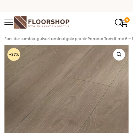
0
Forside
•
Laminatgulve
•
Laminatgulv plank
•
Parador Trendtime 6 – E
-37%