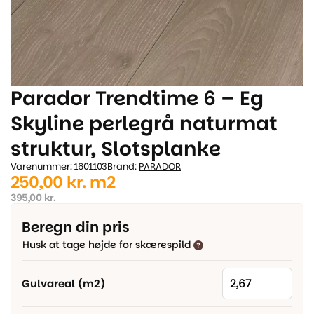
Parador Trendtime 6 – Eg
Skyline perlegrå naturmat
struktur, Slotsplanke
Varenummer: 1601103
Brand:
PARADOR
Den
Den
250,00
kr.
m2
oprindelige
aktuelle
395,00
kr.
pris
pris
Beregn din pris
var:
er:
Husk at tage højde for skærespild
395,00 kr..
250,00 kr..
Gulvareal (m2)