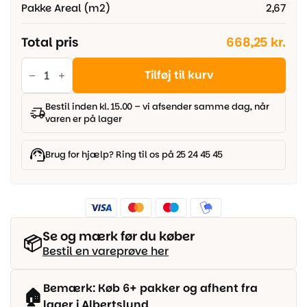
Pakke Areal (m2)
2,67
Total pris
668,25 kr.
Parador
Trendtime
Tilføj til kurv
6
-
Eg
Bestil inden kl. 15.00 – vi afsender samme dag, når
Skyline
varen er på lager
perlegrå
naturmat
struktur,
Slotsplanke
Brug for hjælp? Ring til os på 25 24 45 45
antal
Se og mærk før du køber
📦
Bestil en vareprøve her
Bemærk: Køb 6+ pakker og afhent fra
🏠
lager i Albertslund