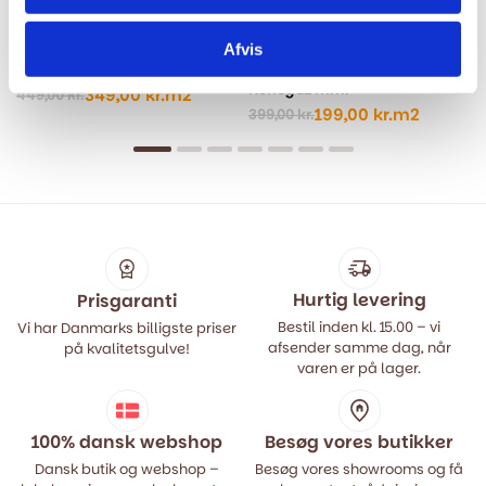
Afvis
Laminatgulv Sildeben XL - Lys
Laminatgulv - Cosmo
Eg
Floortan - 3967 Oak Olbia
Honey 12 mm.
349,00
kr.
m2
449,00
kr.
Den
Den
199,00
kr.
m2
399,00
kr.
oprindelige
aktuelle
Den
Den
pris
pris
oprindelige
aktuelle
var:
er:
pris
pris
449,00 kr..
349,00 kr..
var:
er:
399,00 kr..
199,00 kr..
Hurtig levering
Prisgaranti
Bestil inden kl. 15.00 – vi
Vi har Danmarks billigste priser
afsender samme dag, når
på kvalitetsgulve!
varen er på lager.
100% dansk webshop
Besøg vores butikker
Dansk butik og webshop –
Besøg vores showrooms og få