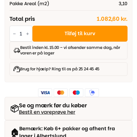
Pakke Areal (m2)
3,10
Total pris
1.082,60 kr.
Parador
Modular
Tilføj til kurv
One
-
Eg
Bestil inden kl. 15.00 – vi afsender samme dag, når
Pure
varen er på lager
natur
træstruktur,
Slotsplanke
antal
Brug for hjælp? Ring til os på 25 24 45 45
Se og mærk før du køber
📦
Bestil en vareprøve her
Bemærk: Køb 6+ pakker og afhent fra
🏠
lager i Albertslund