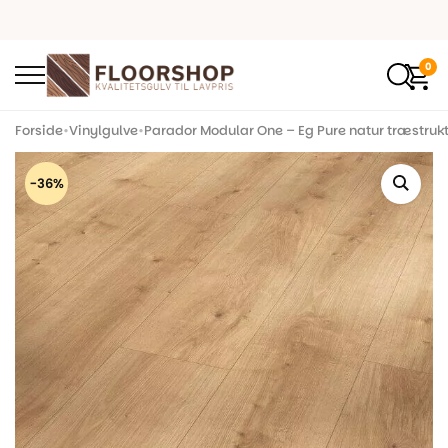
0
Forside
•
Vinylgulve
•
Parador Modular One – Eg Pure natur træstrukt
-36%