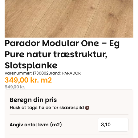
Parador Modular One – Eg
Pure natur træstruktur,
Slotsplanke
Varenummer: 1730802
Brand:
PARADOR
Den
Den
349,00
kr.
m2
oprindelige
aktuelle
549,00
kr.
pris
pris
Beregn din pris
var:
er:
Husk at tage højde for skærespild
549,00 kr..
349,00 kr..
Angiv antal kvm (m2)