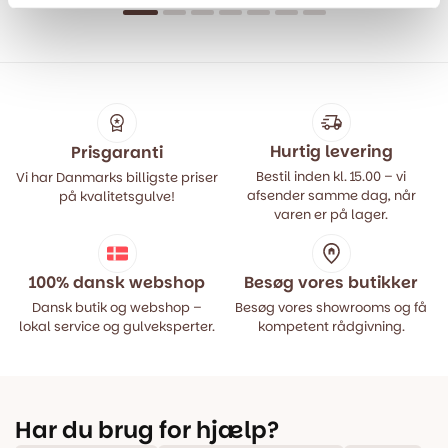
oprindelige
aktuelle
oprindelige
aktuelle
pris
pris
pris
pris
var:
er:
var:
er:
499,00 kr..
399,00 kr..
499,00 kr..
399,00 kr..
Hurtig levering
Prisgaranti
Bestil inden kl. 15.00 – vi
Vi har Danmarks billigste priser
afsender samme dag, når
på kvalitetsgulve!
varen er på lager.
100% dansk webshop
Besøg vores butikker
Dansk butik og webshop –
Besøg vores showrooms og få
lokal service og gulveksperter.
kompetent rådgivning.
Har du brug for hjælp?