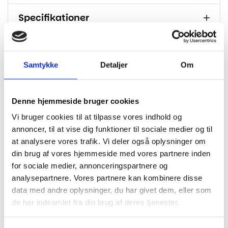
Specifikationer
Brand
PARADOR
Dimension
2200x235x8
Samtykke
Detaljer
Om
Tykkelse I
8
Mm
Denne hjemmeside bruger cookies
Klasse
33
Vi bruger cookies til at tilpasse vores indhold og
Korkunderlag integreret – kan derfor
annoncer, til at vise dig funktioner til sociale medier og til
Bagside
monteres uden underlag
at analysere vores trafik. Vi deler også oplysninger om
din brug af vores hjemmeside med vores partnere inden
M2 Pr.
3.102 / 6 planker
Pakke
for sociale medier, annonceringspartnere og
analysepartnere. Vores partnere kan kombinere disse
Fas
Ja
data med andre oplysninger, du har givet dem, eller som
de har indsamlet fra din brug af deres tjenester.
Garanti
Livstid bolig
Gulvvarme
Egnet til gulvvarme