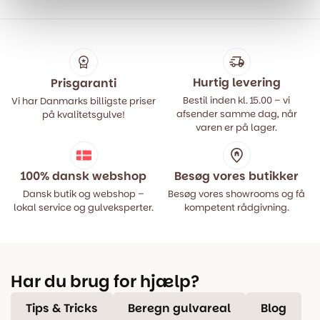
var:
er:
var:
er:
499,00 kr..
399,00 kr..
499,00 kr..
399,00 kr..
Hurtig levering
Prisgaranti
Bestil inden kl. 15.00 – vi
Vi har Danmarks billigste priser
afsender samme dag, når
på kvalitetsgulve!
varen er på lager.
100% dansk webshop
Besøg vores butikker
Dansk butik og webshop –
Besøg vores showrooms og få
lokal service og gulveksperter.
kompetent rådgivning.
Har du brug for hjælp?
Tips & Tricks
Beregn gulvareal
Blog