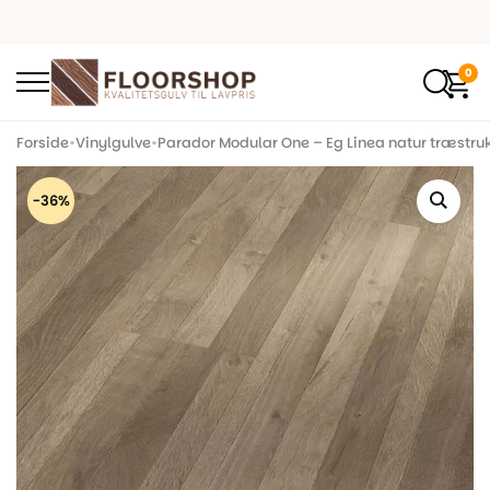
0
Forside
•
Vinylgulve
•
Parador Modular One – Eg Linea natur træstruk
-36%