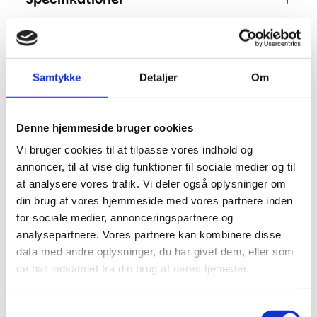
Brand
PARADOR
Dimension
1285x194x8
Samtykke
Detaljer
Om
Tykkelse I
8
Mm
Klasse
33
Denne hjemmeside bruger cookies
Vi bruger cookies til at tilpasse vores indhold og
Korkunderlag integreret – kan derfor
Bagside
monteres uden underlag
annoncer, til at vise dig funktioner til sociale medier og til
at analysere vores trafik. Vi deler også oplysninger om
M2 Pr.
2.493
din brug af vores hjemmeside med vores partnere inden
Pakke
for sociale medier, annonceringspartnere og
Gulvvarme
Egnet til gulvvarme
analysepartnere. Vores partnere kan kombinere disse
data med andre oplysninger, du har givet dem, eller som
Montering
Safe-lock pro
de har indsamlet fra din brug af deres tjenester.
Garanti
Livstid bolig
Samtykkevalg