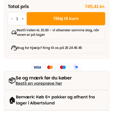
Total pris
745,41 kr.
Parador
Modular
Tilføj til kurv
One
-
Eg
Bestil inden kl. 15.00 – vi afsender samme dag, når
Linea
varen er på lager
natur
træstruktur
antal
Brug for hjælp? Ring til os på 25 24 45 45
Se og mærk før du køber
📦
Bestil en vareprøve her
Bemærk: Køb 6+ pakker og afhent fra
🏠
lager i Albertslund