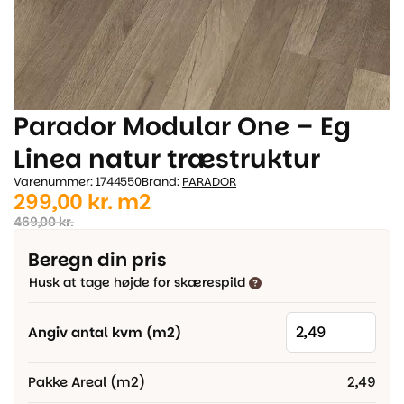
Parador Modular One – Eg
Linea natur træstruktur
Varenummer: 1744550
Brand:
PARADOR
Den
Den
299,00
kr.
m2
oprindelige
aktuelle
469,00
kr.
pris
pris
Beregn din pris
var:
er:
Husk at tage højde for skærespild
469,00 kr..
299,00 kr..
Angiv antal kvm (m2)
Pakke Areal (m2)
2,49