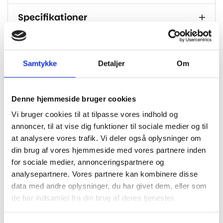
Specifikationer
Brand
PARADOR
Dimension
2200x235x8
Samtykke
Detaljer
Om
Tykkelse I
8
Mm
Denne hjemmeside bruger cookies
Klasse
33
Vi bruger cookies til at tilpasse vores indhold og
Korkunderlag integreret – kan derfor
annoncer, til at vise dig funktioner til sociale medier og til
Bagside
monteres uden underlag
at analysere vores trafik. Vi deler også oplysninger om
din brug af vores hjemmeside med vores partnere inden
M2 Pr.
3.102 / 6 planker
Pakke
for sociale medier, annonceringspartnere og
analysepartnere. Vores partnere kan kombinere disse
Fas
Ja
data med andre oplysninger, du har givet dem, eller som
de har indsamlet fra din brug af deres tjenester.
Garanti
Livstid bolig
Gulvvarme
Egnet til gulvvarme