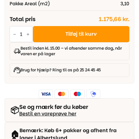
Pakke Areal (m2)
3,10
Total pris
1.175,66 kr.
Parador
Modular
Tilføj til kurv
One
-
Eg
Bestil inden kl. 15.00 – vi afsender samme dag, når
Atmosphere
varen er på lager
slebet
autentisk
struktur,
Slotsplanke
Brug for hjælp? Ring til os på 25 24 45 45
antal
Se og mærk før du køber
📦
Bestil en vareprøve her
Bemærk: Køb 6+ pakker og afhent fra
🏠
lager i Albertslund