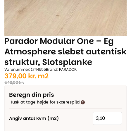
Parador Modular One – Eg
Atmosphere slebet autentisk
struktur, Slotsplanke
Varenummer: 1744555
Brand:
PARADOR
Den
Den
379,00
kr.
m2
oprindelige
aktuelle
549,00
kr.
pris
pris
Beregn din pris
var:
er:
Husk at tage højde for skærespild
549,00 kr..
379,00 kr..
Angiv antal kvm (m2)