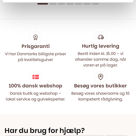
oprindelige
aktuelle
oprindelige
aktuelle
pris
pris
pris
pris
var:
er:
var:
er:
499,00 kr..
399,00 kr..
499,00 kr..
399,00 kr..
Hurtig levering
Prisgaranti
Bestil inden kl. 15.00 – vi
Vi har Danmarks billigste priser
afsender samme dag, når
på kvalitetsgulve!
varen er på lager.
100% dansk webshop
Besøg vores butikker
Dansk butik og webshop –
Besøg vores showrooms og få
lokal service og gulveksperter.
kompetent rådgivning.
Har du brug for hjælp?