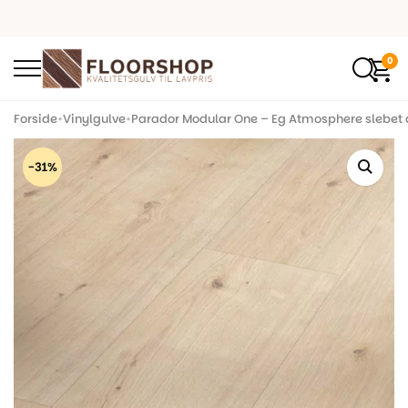
0
Forside
•
Vinylgulve
•
Parador Modular One – Eg Atmosphere slebet au
-31%