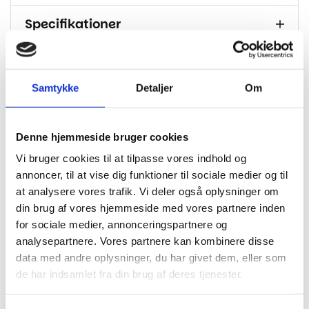
Specifikationer
Brand
PARADOR
Dimension
1285x194x8
Samtykke
Detaljer
Om
Tykkelse I
8
Mm
Denne hjemmeside bruger cookies
Klasse
33
Vi bruger cookies til at tilpasse vores indhold og
Korkunderlag integreret – kan derfor
annoncer, til at vise dig funktioner til sociale medier og til
Bagside
monteres uden underlag
at analysere vores trafik. Vi deler også oplysninger om
din brug af vores hjemmeside med vores partnere inden
M2 Pr.
2.493
Pakke
for sociale medier, annonceringspartnere og
analysepartnere. Vores partnere kan kombinere disse
Gulvvarme
Egnet til gulvvarme
data med andre oplysninger, du har givet dem, eller som
de har indsamlet fra din brug af deres tjenester.
Montering
Safe-lock pro
Garanti
Livstid bolig