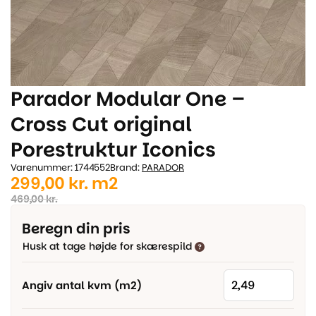
Parador Modular One –
Cross Cut original
Porestruktur Iconics
Varenummer: 1744552
Brand:
PARADOR
Den
Den
299,00
kr.
m2
oprindelige
aktuelle
469,00
kr.
pris
pris
Beregn din pris
var:
er:
Husk at tage højde for skærespild
469,00 kr..
299,00 kr..
Angiv antal kvm (m2)