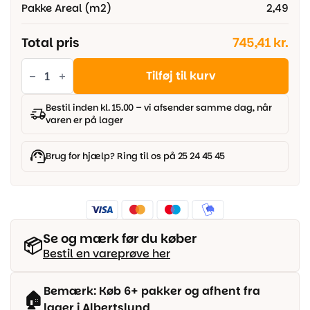
Pakke Areal (m2)
2,49
Total pris
745,41 kr.
Parador
Modular
Tilføj til kurv
One
-
Cross
Bestil inden kl. 15.00 – vi afsender samme dag, når
Cut
varen er på lager
original
Porestruktur
Iconics
antal
Brug for hjælp? Ring til os på 25 24 45 45
Se og mærk før du køber
📦
Bestil en vareprøve her
Bemærk: Køb 6+ pakker og afhent fra
🏠
lager i Albertslund