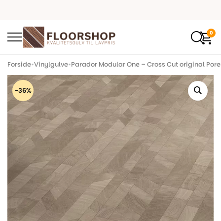
0
Forside
•
Vinylgulve
•
Parador Modular One – Cross Cut original Pore
-36%