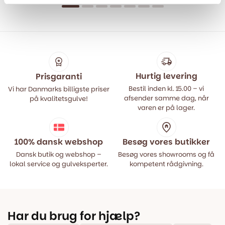
oprindelige
aktuelle
oprindelige
aktuelle
pris
pris
pris
pris
var:
er:
var:
er:
499,00 kr..
399,00 kr..
499,00 kr..
399,00 kr..
Hurtig levering
Prisgaranti
Bestil inden kl. 15.00 – vi
Vi har Danmarks billigste priser
afsender samme dag, når
på kvalitetsgulve!
varen er på lager.
100% dansk webshop
Besøg vores butikker
Dansk butik og webshop –
Besøg vores showrooms og få
lokal service og gulveksperter.
kompetent rådgivning.
Har du brug for hjælp?