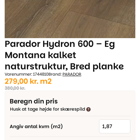
Parador Hydron 600 – Eg
Montana kalket
naturstruktur, Bred planke
Varenummer: 1744810
Brand:
PARADOR
Den
Den
279,00
kr.
m2
oprindelige
aktuelle
380,00
kr.
pris
pris
Beregn din pris
var:
er:
Husk at tage højde for skærespild
380,00 kr..
279,00 kr..
Angiv antal kvm (m2)