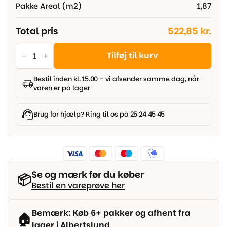
Pakke Areal (m2)
1,87
Total pris
522,85 kr.
Parador
Hydron
Tilføj til kurv
600
-
Eg
Bestil inden kl. 15.00 – vi afsender samme dag, når
Montana
varen er på lager
kalket
naturstruktur,
Bred
planke
Brug for hjælp? Ring til os på 25 24 45 45
antal
Se og mærk før du køber
📦
Bestil en vareprøve her
Bemærk: Køb 6+ pakker og afhent fra
🏠
lager i Albertslund