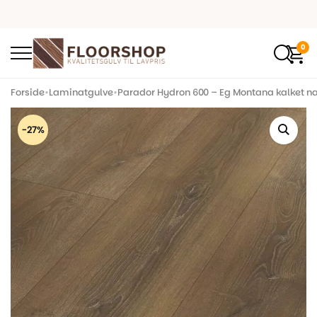
0
Forside
•
Laminatgulve
•
Parador Hydron 600 – Eg Montana kalket nat
-27%