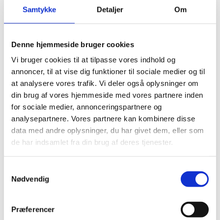
M2 Pr. Pakke
1.874
Samtykke
Detaljer
Om
Fas
4-sidet fas
Denne hjemmeside bruger cookies
Garanti
Livstid bolig / 5 år erhverv
Vi bruger cookies til at tilpasse vores indhold og
Klasse
32
annoncer, til at vise dig funktioner til sociale medier og til
Safe-lock pro, for sikker og nem
at analysere vores trafik. Vi deler også oplysninger om
Montering
montering
din brug af vores hjemmeside med vores partnere inden
for sociale medier, annonceringspartnere og
Gulvvarme
Egnet til gulvvarme
analysepartnere. Vores partnere kan kombinere disse
data med andre oplysninger, du har givet dem, eller som
de har indsamlet fra din brug af deres tjenester.
Samtykkevalg
Andre har også kigget
Nødvendig
på...
Præferencer
-22%
-50%
-