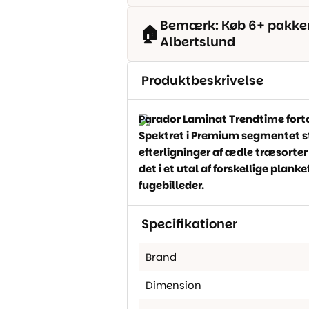
Bemærk: Køb 6+ pakker o
🏠
Albertslund
Produktbeskrivelse
Parador Laminat Trendtime forto
Spektret i Premium segmentet st
efterligninger af ædle træsorter
det i et utal af forskellige plan
fugebilleder.
Specifikationer
Brand
Dimension