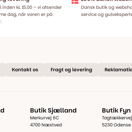
l inden kl. 15.00 – vi afsender
Dansk butik og websho
e dag, når varen er på
service og gulveksperte
.
Kontakt os
Fragt og levering
Reklamatio
nd
Butik Sjælland
Butik Fyn
Merkurvej 6C
Tagtækkervej
4700 Næstved
5230 Odense