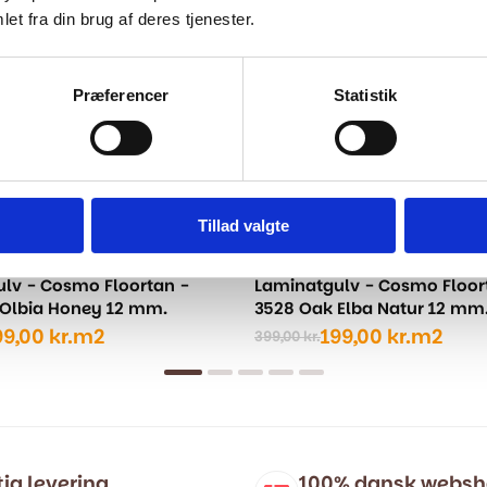
et fra din brug af deres tjenester.
Præferencer
Statistik
Tillad valgte
lv - Cosmo Floortan -
Laminatgulv - Cosmo Floor
Olbia Honey 12 mm.
3528 Oak Elba Natur 12 mm
99,00
kr.
m2
199,00
kr.
m2
399,00
kr.
Den
Den
ige
oprindelige
aktuelle
pris
pris
var:
er:
..
..
399,00 kr..
199,00 kr..
tig levering
100% dansk webs