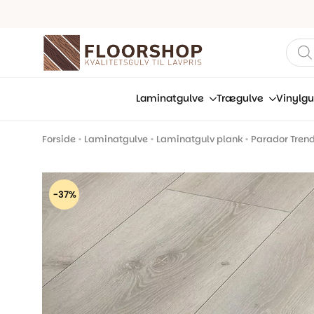
Prod
sear
Laminatgulve
Trægulve
Vinylgu
Forside
•
Laminatgulve
•
Laminatgulv plank
•
Parador Trend
-37%