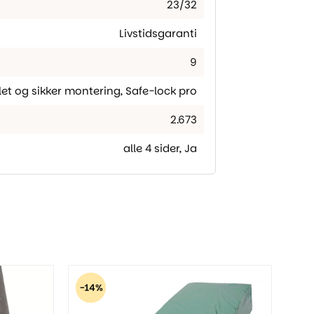
23/32
Livstidsgaranti
9
let og sikker montering
,
Safe-lock pro
2.673
alle 4 sider
,
Ja
-14%