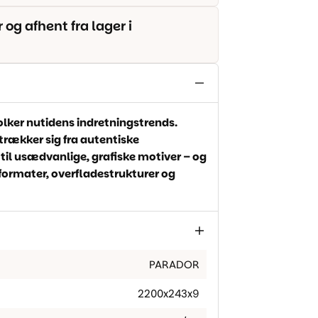
g afhent fra lager i
lker nutidens indretningstrends.
rækker sig fra autentiske
 til usædvanlige, grafiske motiver – og
keformater, overfladestrukturer og
PARADOR
2200x243x9