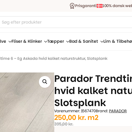
Prisgaranti
100% dansk we
ucts
ch
lve
Fliser & Klinker
Tæpper
Bad & Sanitet
Lim & Tilbehø
time 6 – Eg Askada hvid kalket naturstruktur, Slotsplank
Parador Trendt
hvid kalket natu
Slotsplank
Varenummer: 1567470
Brand:
PARADOR
Den
Den
250,00
kr.
m2
oprindelige
aktuelle
395,00
kr.