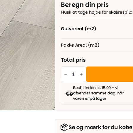
pris
pris
Beregn din pris
var:
er:
Husk at tage højde for skærespild
395,00 kr..
250,00 kr..
Gulvareal (m2)
Pakke Areal (m2)
Total pris
Parador
Trendtime
6
-
Eg
Bestil inden kl. 15.00 – vi
Askada
afsender samme dag, når
hvid
varen er på lager
kalket
naturstruktur,
Slotsplank
antal
📦
Se og mærk før du købe