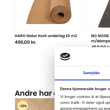
HARO Natur Kork underlag 10 m2
NO NOISE
m/damps
490,00
kr.
459,00
k
Samtykke
Denne hjemmeside bruger c
Andre har også kigget på.
Vi bruger cookies til at tilpas
vores trafik. Vi deler også 
-22%
-50%
annonceringspartnere og anal