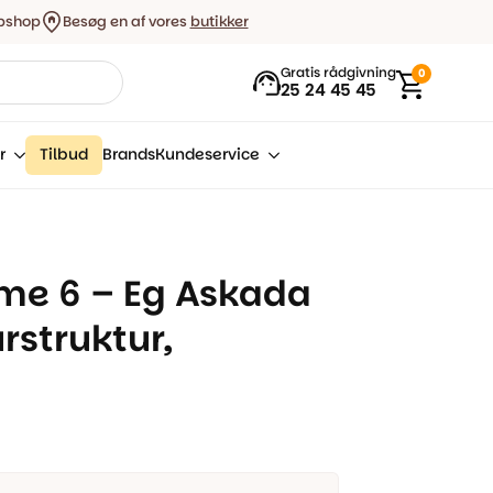
bshop
Besøg en af vores
butikker
Gratis rådgivning
0
25 24 45 45
r
Tilbud
Brands
Kundeservice
ime 6 – Eg Askada
rstruktur,