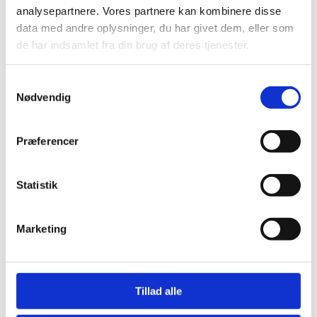
analysepartnere. Vores partnere kan kombinere disse
data med andre oplysninger, du har givet dem, eller som
de har indsamlet fra din brug af deres tjenester.
Samtykkevalg
Nødvendig
HARO Natur Kork underlag 10
NO NOISE EXTREME Compact
m2
m/dampsp
490,00
kr.
459,00
kr.
Præferencer
Statistik
Marketing
Andre har også kigget
på...
Tillad alle
Bestseller