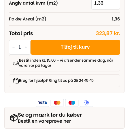
Angiv antal kvm (m2)
Pakke Areal (m2)
1,36
Total pris
323,87 kr.
AGT
Struktur
Tilføj til kurv
Lys
Eg
12
Bestil inden kl. 15.00 – vi afsender samme dag, når
mm
varen er på lager
-
Plank,
Klasse
33
Brug for hjælp? Ring til os på 25 24 45 45
-
Inkl.
underlag
-
KAMPAGNE
antal
Se og mærk før du køber
📦
Bestil en vareprøve her