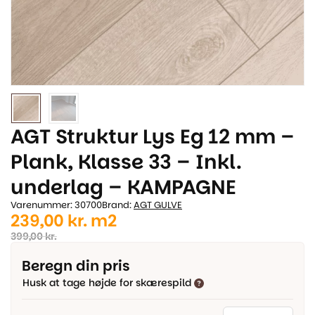
AGT Struktur Lys Eg 12 mm –
Plank, Klasse 33 – Inkl.
underlag – KAMPAGNE
Varenummer: 30700
Brand:
AGT GULVE
Den
Den
239,00
kr.
m2
oprindelige
aktuelle
399,00
kr.
pris
pris
Beregn din pris
var:
er:
Husk at tage højde for skærespild
399,00 kr..
239,00 kr..