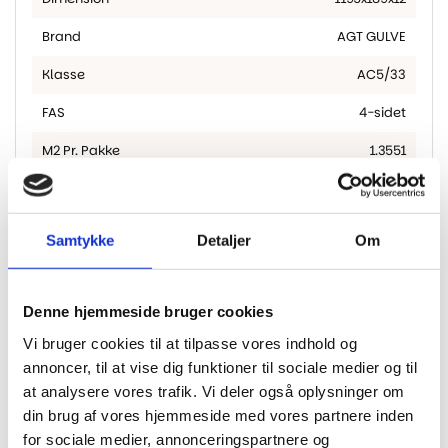
Brand
AGT GULVE
Klasse
AC5/33
FAS
4-sidet
M2 Pr. Pakke
1.3551
Garanti Bolig
25 år
Ridsefasthed
Høj
Samtykke
Detaljer
Om
Garanti Erhverv
10
Tykkelse I Mm
12
Denne hjemmeside bruger cookies
Vi bruger cookies til at tilpasse vores indhold og
annoncer, til at vise dig funktioner til sociale medier og til
at analysere vores trafik. Vi deler også oplysninger om
din brug af vores hjemmeside med vores partnere inden
Har du husket?
for sociale medier, annonceringspartnere og