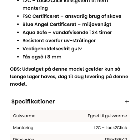
L2C – Lock2Click kliksystem til nem
montering
FSC Certificeret – ansvarlig brug af skove
Blue Angel Certificeret – miljøvenligt
Aqua Safe – vandafvisende i 24 timer
Resistent overfor uv-strålinger
Vedligeholdelsesfrit gulv
Fås også i 8 mm
OBS: Udsalget på denne model gælder kun så
længe lager haves, dag til dag levering på denne
model.
Specifikationer
Gulvvarme
Egnet til gulvvarme
Montering
L2C – Lock2Click
Dimension
1195x189x12