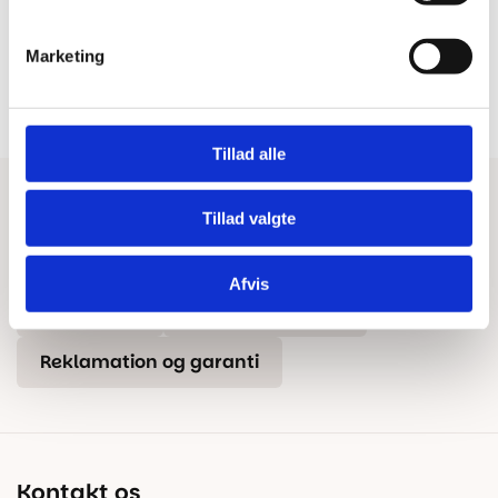
100% dansk webshop
Besøg vores butikker
Marketing
Dansk butik og webshop –
Besøg vores showrooms og få
lokal service og gulveksperter.
kompetent rådgivning.
Tillad alle
Har du brug for hjælp?
Tillad valgte
Tips & Tricks
Beregn gulvareal
Blog
Afvis
Kontakt os
Fragt og levering
Reklamation og garanti
Kontakt os