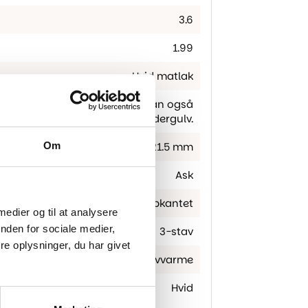
3.6
1.99
Hvid matlak
mmes eller skrues til strøer, kan også
fuldlimes til undergulv.
Om
21.5 mm
Ask
Skarpkantet
 medier og til at analysere
nden for sociale medier,
3-stav
e oplysninger, du har givet
Egnet til gulvvarme
Hvid