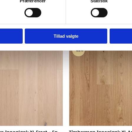
Præferencer
Statistik
..
Tillad valgte
-31%