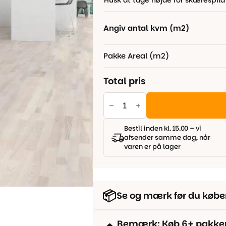
Husk at tage højde for skærespild
804,00 kr..
650,00 kr..
Angiv antal kvm (m2)
Pakke Areal (m2)
Total pris
Moland
parket,
Ask
Classic
hvid
Bestil inden kl. 15.00 – vi
matlak
afsender samme dag, når
-
varen er på lager
Gulv
til
strøer
antal
📦
Se og mærk før du købe
Bemærk: Køb 6+ pakker o