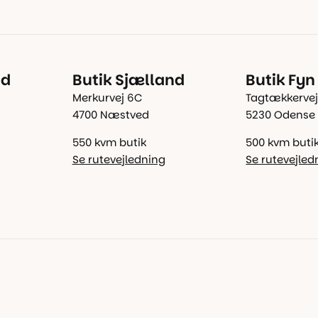
nd
Butik Sjælland
Butik Fyn
Merkurvej 6C
Tagtækkervej
4700 Næstved
5230 Odense
550 kvm butik
500 kvm buti
Se rutevejledning
Se rutevejled