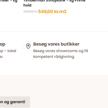
mber - Eg
Timberman Innoplank - Eg Prime
hvid
549,00
kr.
m2
699,00
kr.
Den
Den
oprindelige
aktuelle
pris
pris
var:
er:
699,00 kr..
549,00 kr..
hop
Besøg vores butikker
p – lokal
Besøg vores showrooms og få
r.
kompetent rådgivning.
n og garanti