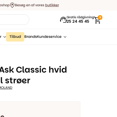
bshop
Besøg en af vores
butikker
Gratis rådgivning
0
25 24 45 45
r
Tilbud
Brands
Kundeservice
Ask Classic hvid
l strøer
MOLAND