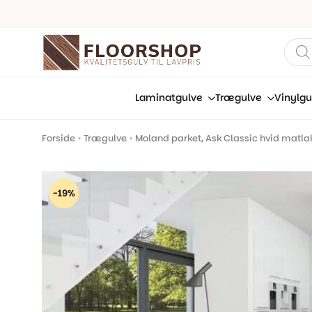
Prod
sear
Laminatgulve
Trægulve
Vinylgu
Forside
•
Trægulve
•
Moland parket, Ask Classic hvid matlak 
-19%