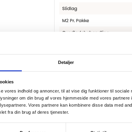
Slidlag
M2 Pr. Pakke
Overfladebehandling
Sø
Montering
Detaljer
Tykkelse
Træsorter
ookies
Fas
se vores indhold og annoncer, til at vise dig funktioner til sociale
oplysninger om din brug af vores hjemmeside med vores partnere i
Planketype
ysepartnere. Vores partnere kan kombinere disse data med andr
Gulvvarme
et fra din brug af deres tjenester.
Farve / Nuance