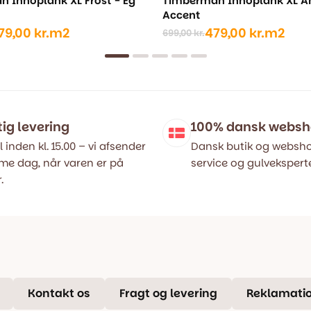
 Innoplank XL Frost - Eg
Timberman Innoplank XL A
Accent
79,00
kr.
m2
479,00
kr.
m2
699,00
kr.
Den
Den
ige
oprindelige
aktuelle
pris
pris
var:
er:
..
..
699,00 kr..
479,00 kr..
tig levering
100% dansk webs
l inden kl. 15.00 – vi afsender
Dansk butik og websho
e dag, når varen er på
service og gulveksperte
.
Kontakt os
Fragt og levering
Reklamatio