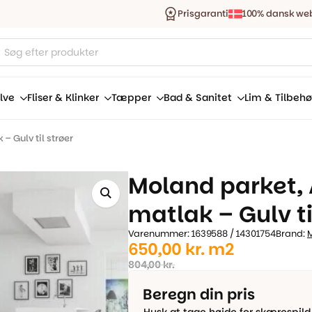
Prisgaranti
100% dansk we
ucts
ch
lve
Fliser & Klinker
Tæpper
Bad & Sanitet
Lim & Tilbehø
– Gulv til strøer
Moland parket, 
matlak – Gulv ti
Varenummer: 1639588 / 14301754
Brand:
Den
Den
650,00
kr.
m2
oprindelige
aktuelle
804,00
kr.
pris
pris
Beregn din pris
var:
er: