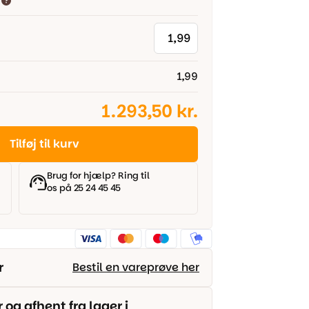
1,99
1.293,50 kr.
Tilføj til kurv
Brug for hjælp? Ring til
os på 25 24 45 45
r
Bestil en vareprøve her
g afhent fra lager i