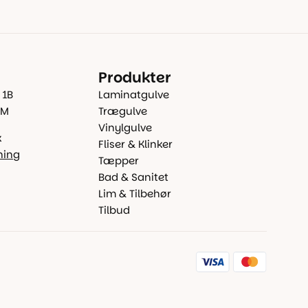
Produkter
 1B
Laminatgulve
 M
Trægulve
Vinylgulve
k
Fliser & Klinker
ning
Tæpper
Bad & Sanitet
Lim & Tilbehør
Tilbud