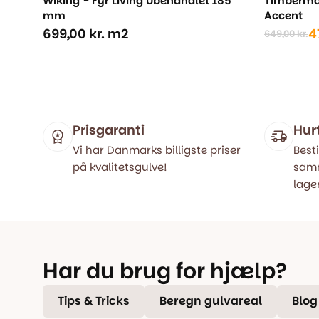
Wiking - Fyr Living Ubehandlet 185
Timberman
mm
Accent
699,00
kr.
m2
4
649,00
kr.
Den
Den
oprindel
aktuelle
pris
pris
var:
er:
649,00 kr
479,00 kr
Prisgaranti
Hur
Vi har Danmarks billigste priser
Besti
på kvalitetsgulve!
samm
lager
Har du brug for hjælp?
Tips & Tricks
Beregn gulvareal
Blog