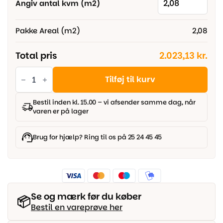
Angiv antal kvm (m2)
Pakke Areal (m2)
2,08
Total pris
2.023,13 kr.
Mørk
Røget
Tilføj til kurv
Eg
Planke
-
Bestil inden kl. 15.00 – vi afsender samme dag, når
Børstet
varen er på lager
Ekstra
Olie
antal
Brug for hjælp? Ring til os på 25 24 45 45
Se og mærk før du køber
📦
Bestil en vareprøve her