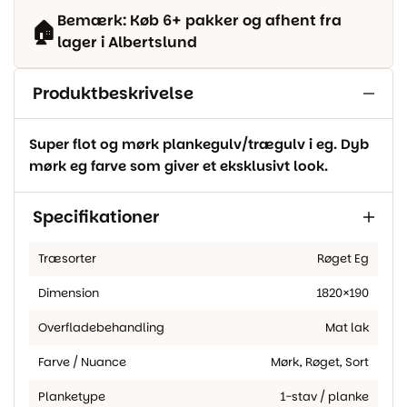
Bemærk: Køb 6+ pakker og afhent fra
🏠
lager i Albertslund
Produktbeskrivelse
Super flot og mørk plankegulv/trægulv i eg. Dyb
mørk eg farve som giver et eksklusivt look.
Specifikationer
Træsorter
Røget Eg
Dimension
1820×190
Overfladebehandling
Mat lak
Farve / Nuance
Mørk, Røget, Sort
Planketype
1-stav / planke