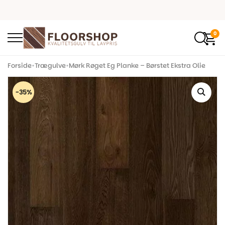
0
Forside
•
Trægulve
•
Mørk Røget Eg Planke – Børstet Ekstra Olie
-35%