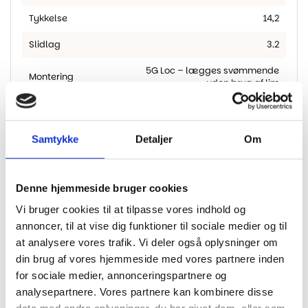
Tykkelse
14,2
Slidlag
3.2
5G Loc – lægges svømmende
Montering
uden brug af lim
M2 Pr. Pakke
2.075
Fas
2-sidet fas
Samtykke
Detaljer
Om
Gulvvarme
Egnet til gulvvarme
Sortering
Rustik
Denne hjemmeside bruger cookies
Vi bruger cookies til at tilpasse vores indhold og
annoncer, til at vise dig funktioner til sociale medier og til
at analysere vores trafik. Vi deler også oplysninger om
din brug af vores hjemmeside med vores partnere inden
Andre har også kigget
for sociale medier, annonceringspartnere og
analysepartnere. Vores partnere kan kombinere disse
på...