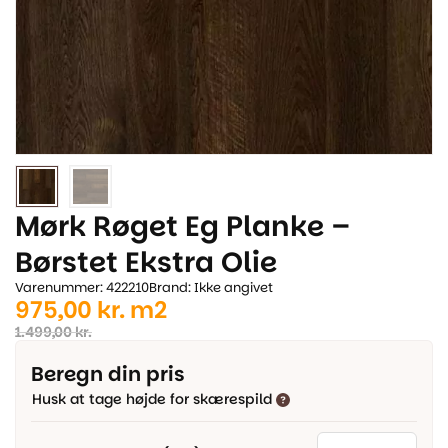
Mørk Røget Eg Planke –
Børstet Ekstra Olie
Varenummer: 422210
Brand: Ikke angivet
Den
Den
975,00
kr.
m2
oprindelige
aktuelle
1.499,00
kr.
pris
pris
Beregn din pris
var:
er:
Husk at tage højde for skærespild
1.499,00 kr..
975,00 kr..