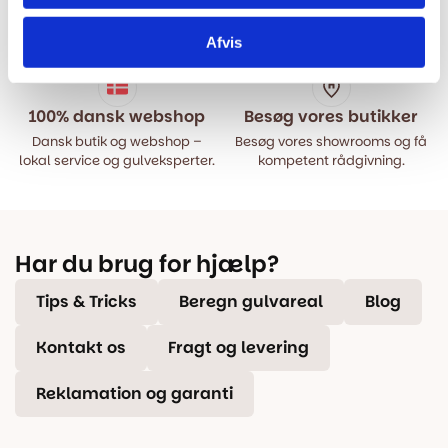
Bestil inden kl. 15.00 – vi
Vi har Danmarks billigste priser
afsender samme dag, når
på kvalitetsgulve!
Afvis
varen er på lager.
100% dansk webshop
Besøg vores butikker
Dansk butik og webshop –
Besøg vores showrooms og få
lokal service og gulveksperter.
kompetent rådgivning.
Har du brug for hjælp?
Tips & Tricks
Beregn gulvareal
Blog
Kontakt os
Fragt og levering
Reklamation og garanti