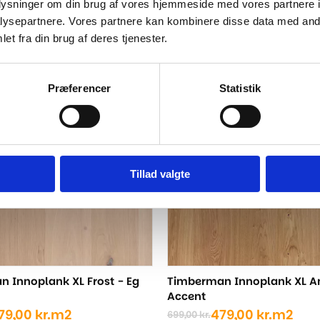
oplysninger om din brug af vores hjemmeside med vores partnere i
ysepartnere. Vores partnere kan kombinere disse data med andr
..
et fra din brug af deres tjenester.
-31%
Præferencer
Statistik
Tillad valgte
 Innoplank XL Frost - Eg
Timberman Innoplank XL A
Accent
79,00
kr.
m2
479,00
kr.
m2
699,00
kr.