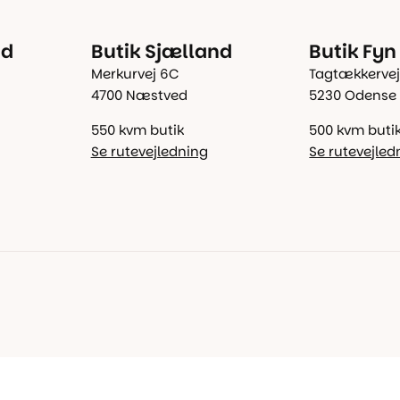
nd
Butik Sjælland
Butik Fyn
Merkurvej 6C
Tagtækkervej
4700 Næstved
5230 Odense
550 kvm butik
500 kvm buti
Se rutevejledning
Se rutevejled