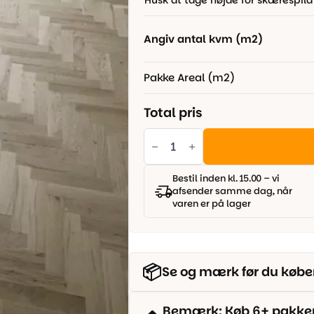
Husk at tage højde for skærespild
749,00 kr..
499,00 kr..
Angiv antal kvm (m2)
Pakke Areal (m2)
Total pris
Massiv
Sildebensparket
Eg
Select
-
Bestil inden kl. 15.00 – vi
350x70x16
afsender samme dag, når
mm
varen er på lager
antal
📦
Se og mærk før du købe
Bemærk: Køb 6+ pakker o