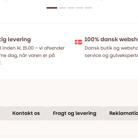
Den
Den
ige
oprindelige
aktuelle
pris
pris
var:
er:
..
..
699,00 kr..
479,00 kr..
tig levering
100% dansk webs
l inden kl. 15.00 – vi afsender
Dansk butik og websho
e dag, når varen er på
service og gulveksperte
.
Kontakt os
Fragt og levering
Reklamatio