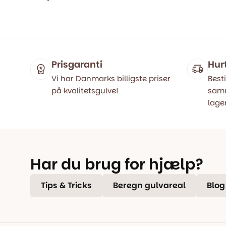
Den
Den
oprindel
aktuelle
pris
pris
var:
er:
649,00 kr
479,00 kr
Prisgaranti
Hur
Vi har Danmarks billigste priser
Besti
på kvalitetsgulve!
samm
lager
Har du brug for hjælp?
Tips & Tricks
Beregn gulvareal
Blog