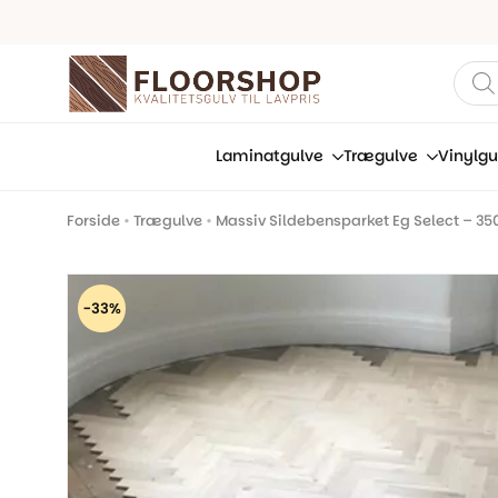
Prod
sear
Laminatgulve
Trægulve
Vinylgu
Forside
•
Trægulve
•
Massiv Sildebensparket Eg Select – 3
-33%