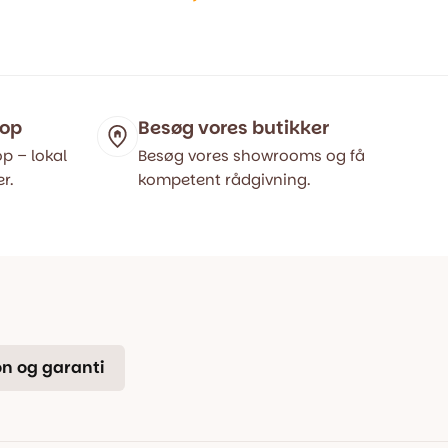
Den
Den
oprindelige
aktuelle
pris
pris
var:
er:
699,00 kr..
549,00 kr..
hop
Besøg vores butikker
p – lokal
Besøg vores showrooms og få
r.
kompetent rådgivning.
n og garanti