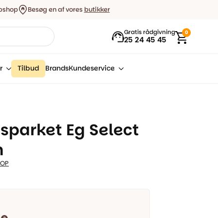
bshop
Besøg en af vores
butikker
Gratis rådgivning
0
25 24 45 45
r
Tilbud
Brands
Kundeservice
sparket Eg Select
m
HOP