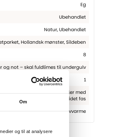
Eg
Ubehandlet
Natur, Ubehandlet
letparket
,
Hollandsk mønster
,
Sildeben
8
r og not – skal fuldlimes til undergulv
1
kantet
,
Kan fås skarpkantet eller med
4-sidet fas
Om
Egnet til gulvvarme
 medier og til at analysere