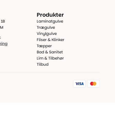
Produkter
 1B
Laminatgulve
 M
Trægulve
Vinylgulve
k
Fliser & Klinker
ning
Tæpper
Bad & Sanitet
Lim & Tilbehør
Tilbud