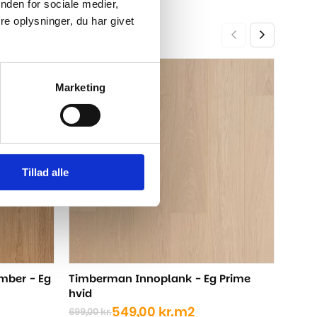
nden for sociale medier,
e oplysninger, du har givet
Timb
-21%
-21%
Marketing
natu
699,0
Den
Den
opri
aktu
pris
pris
var:
er:
699,
549,
Tillad alle
mber - Eg
Timberman Innoplank - Eg Prime
hvid
549,00
kr.
m2
699,00
kr.