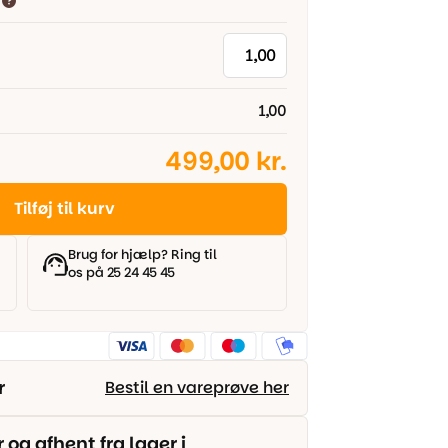
1,00
499,00 kr.
Tilføj til kurv
Brug for hjælp? Ring til
os på 25 24 45 45
r
Bestil en vareprøve her
g afhent fra lager i