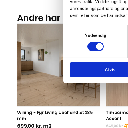
vores trafik. Vi deler også 
annonceringspartnere og anal
Andre har også kigget på.
dem, eller som de har indsaml
Samtykkevalg
-26%
Nødvendig
Afvis
Wiking - Fyr Living Ubehandlet 185
Timberman
mm
Accent
699,00
kr.
m2
4
649,00
kr.