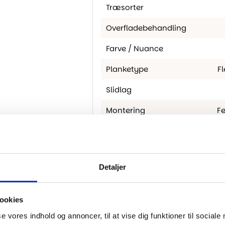
Træsorter
Overfladebehandling
Farve / Nuance
Planketype
F
Slidlag
Montering
Fe
M2 Pr. Pakke
Skarp
Fas
Detaljer
Gulvvarme
ookies
se vores indhold og annoncer, til at vise dig funktioner til sociale