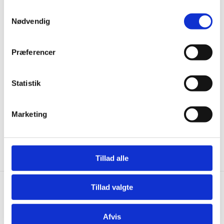
Samtykkevalg
-40%
-40%
Nødvendig
Præferencer
Statistik
EK Massive Ashen - 60x60 cm.
EK Massive Davy - 60x60 cm.
Marketing
299,00
kr.
m2
299,00
kr.
m2
499,00
kr.
499,00
kr.
Den
Den
Den
Den
oprindelige
aktuelle
oprindelige
aktuelle
pris
pris
pris
pris
var:
er:
var:
er:
Tillad alle
499,00 kr..
299,00 kr..
499,00 kr..
299,00 kr..
Tillad valgte
Hurtig levering
Prisgaranti
Afvis