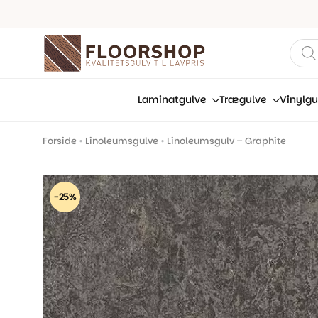
Prod
sear
Laminatgulve
Trægulve
Vinylgu
Forside
•
Linoleumsgulve
•
Linoleumsgulv – Graphite
-25%