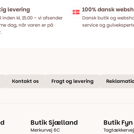
tig levering
100% dansk webs
l inden kl. 15.00 – vi afsender
Dansk butik og websho
e dag, når varen er på
service og gulveksperte
.
Kontakt os
Fragt og levering
Reklamatio
nd
Butik Sjælland
Butik Fyn
Merkurvej 6C
Tagtækkervej