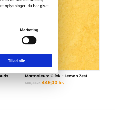
Marm
e oplysninger, du har givet
-10%
-10%
500,0
Marketing
Tillad alle
Buds
Marmoleum Click - Lemon Zest
Den
Den
449,00
kr.
500,00
kr.
le
oprindelige
aktuelle
pris
pris
var:
er:
kr..
500,00 kr..
449,00 kr..