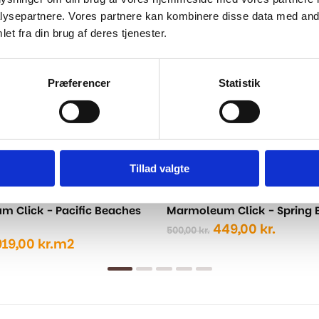
ysepartnere. Vores partnere kan kombinere disse data med andr
-10%
et fra din brug af deres tjenester.
Præferencer
Statistik
Tillad valgte
 Click - Pacific Beaches
Marmoleum Click - Spring 
Den
Den
449,00
kr.
500,00
kr.
oprindelige
aktuel
919,00
kr.
m2
pris
pris
ige
var:
er:
500,00 kr..
449,00 
kr..
..