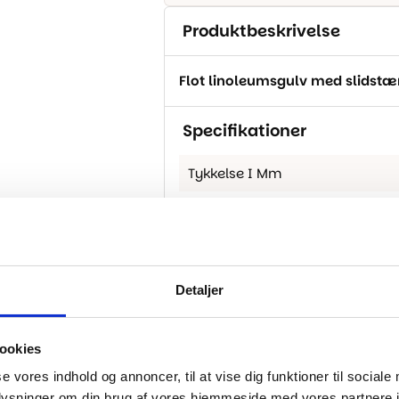
Produktbeskrivelse
Flot linoleumsgulv med slidstær
Specifikationer
Tykkelse I Mm
Bredde I Cm
Rullelængde
Detaljer
ookies
..
se vores indhold og annoncer, til at vise dig funktioner til sociale
oplysninger om din brug af vores hjemmeside med vores partnere i