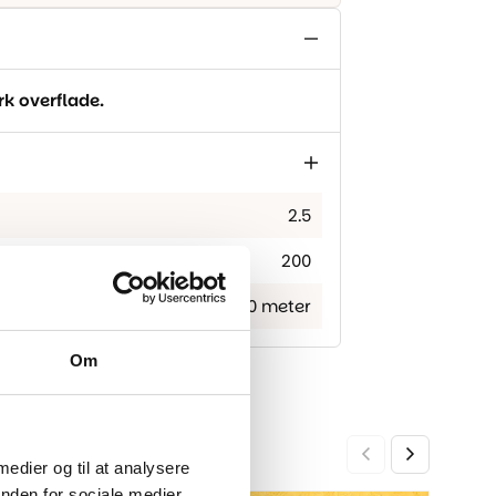
k overflade.
2.5
200
ca 30 meter
Om
 medier og til at analysere
nden for sociale medier,