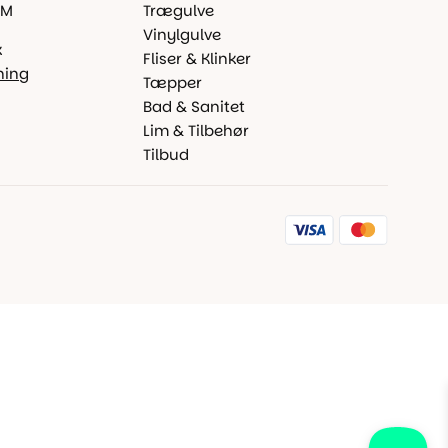
 M
Trægulve
Vinylgulve
k
Fliser & Klinker
ning
Tæpper
Bad & Sanitet
Lim & Tilbehør
Tilbud