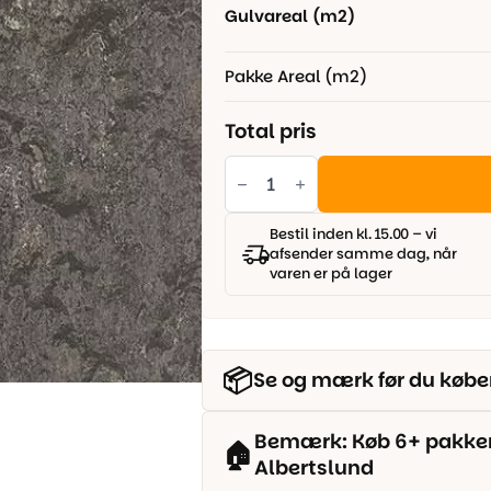
Gulvareal (m2)
Pakke Areal (m2)
Total pris
Linoleumsgulv
-
Graphite
antal
Bestil inden kl. 15.00 – vi
afsender samme dag, når
varen er på lager
📦
Se og mærk før du købe
Bemærk: Køb 6+ pakker o
🏠
Albertslund