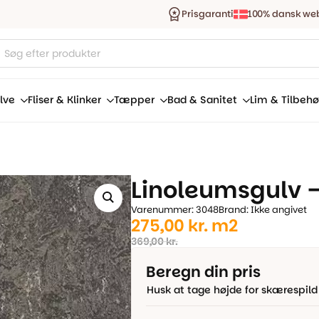
Prisgaranti
100% dansk we
ucts
ch
lve
Fliser & Klinker
Tæpper
Bad & Sanitet
Lim & Tilbehø
Linoleumsgulv 
Varenummer: 3048
Brand: Ikke angivet
Den
Den
275,00
kr.
m2
oprindelige
aktuelle
369,00
kr.
pris
pris
Beregn din pris
var:
er:
Husk at tage højde for skærespild
369,00 kr..
275,00 kr..