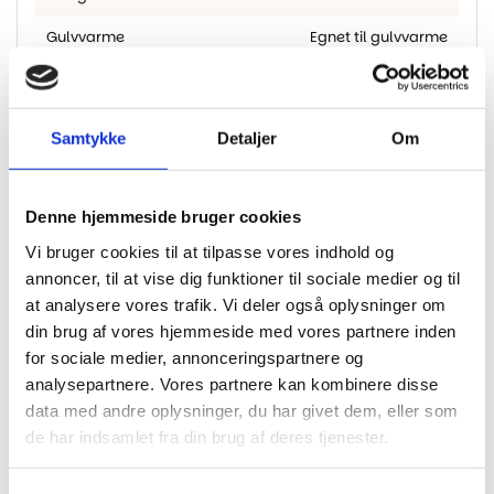
Gulvvarme
Egnet til gulvvarme
Farve
Hvid
Samtykke
Detaljer
Om
Andre har også kigget
Denne hjemmeside bruger cookies
på...
Vi bruger cookies til at tilpasse vores indhold og
annoncer, til at vise dig funktioner til sociale medier og til
at analysere vores trafik. Vi deler også oplysninger om
-40%
-40%
din brug af vores hjemmeside med vores partnere inden
for sociale medier, annonceringspartnere og
analysepartnere. Vores partnere kan kombinere disse
data med andre oplysninger, du har givet dem, eller som
de har indsamlet fra din brug af deres tjenester.