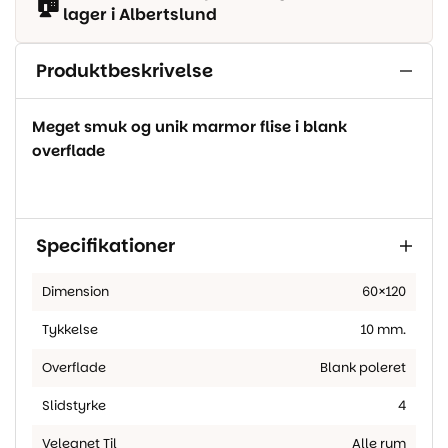
🏠
lager i Albertslund
Produktbeskrivelse
Meget smuk og unik marmor flise i blank
overflade
Specifikationer
Dimension
60×120
Tykkelse
10 mm.
Overflade
Blank poleret
Slidstyrke
4
Velegnet Til
Alle rum