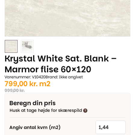
Krystal White Sat. Blank –
Marmor flise 60×120
Varenummer: V10420
Brand: Ikke angivet
Den
Den
799,00
kr.
m2
oprindelige
aktuelle
999,00
kr.
pris
pris
Beregn din pris
var:
er:
Husk at tage højde for skærespild
999,00 kr..
799,00 kr..
Angiv antal kvm (m2)