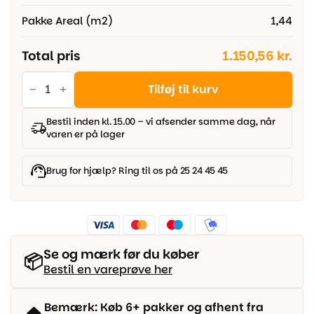
Pakke Areal (m2)
1,44
Total pris
1.150,56 kr.
Krystal
White
Tilføj til kurv
Sat.
Blank
-
Bestil inden kl. 15.00 – vi afsender samme dag, når
Marmor
varen er på lager
flise
60x120
antal
Brug for hjælp? Ring til os på 25 24 45 45
Se og mærk før du køber
📦
Bestil en vareprøve her
Bemærk: Køb 6+ pakker og afhent fra