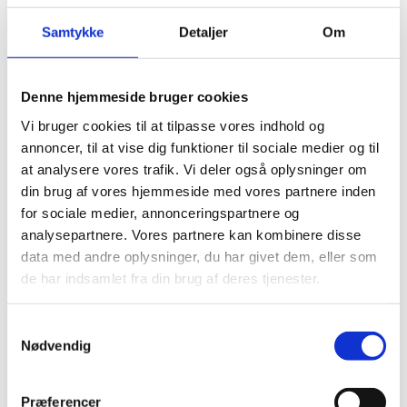
Samtykke
Detaljer
Om
Denne hjemmeside bruger cookies
NO NOISE EXTREME
NO NOISE EXTREME
Vi bruger cookies til at tilpasse vores indhold og
m/dampspær
u/dampspær
Den
Den
Den
Den
annoncer, til at vise dig funktioner til sociale medier og til
359,00
kr.
329,00
kr.
459,00
kr.
499,00
kr.
oprindelige
aktuelle
oprindelige
aktuelle
at analysere vores trafik. Vi deler også oplysninger om
pris
pris
pris
pris
din brug af vores hjemmeside med vores partnere inden
var:
er:
var:
er:
459,00 kr..
359,00 kr..
499,00 kr..
329,00 kr..
for sociale medier, annonceringspartnere og
analysepartnere. Vores partnere kan kombinere disse
data med andre oplysninger, du har givet dem, eller som
Andre har også kigget
de har indsamlet fra din brug af deres tjenester.
på...
Samtykkevalg
-26%
-
Nødvendig
Præferencer