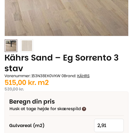
Kährs Sand – Eg Sorrento 3
stav
Varenummer: 153N38EK0VKW 0
Brand:
KÄHRS
Den
Den
515,00
kr.
m2
oprindelige
aktuelle
539,00
kr.
pris
pris
Beregn din pris
var:
er:
Husk at tage højde for skærespild
539,00 kr..
515,00 kr..
Gulvareal (m2)