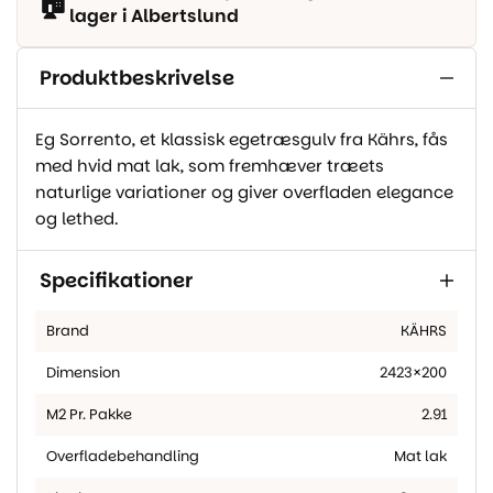
🏠
lager i Albertslund
Produktbeskrivelse
Eg Sorrento, et klassisk egetræsgulv fra Kährs, fås
med hvid mat lak, som fremhæver træets
naturlige variationer og giver overfladen elegance
og lethed.
Specifikationer
Brand
KÄHRS
Dimension
2423×200
M2 Pr. Pakke
2.91
Overfladebehandling
Mat lak