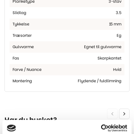
Planketype
3-stav
Slidlag
3.5
Tykkelse
15 mm
Træsorter
Eg
Gulvvarme
Egnet til gulvvarme
Fas
Skarpkantet
Farve / Nuance
Hvid
Montering
Flydende / fuldlimning
Har du husket?
-22%
-34%