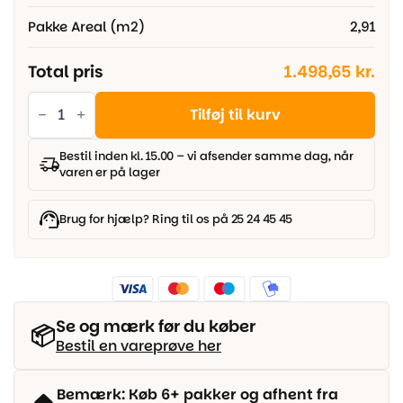
Pakke Areal (m2)
2,91
Total pris
1.498,65 kr.
Kährs
Sand
Tilføj til kurv
-
Eg
Sorrento
Bestil inden kl. 15.00 – vi afsender samme dag, når
3
varen er på lager
stav
antal
Brug for hjælp? Ring til os på 25 24 45 45
Se og mærk før du køber
📦
Bestil en vareprøve her
Bemærk: Køb 6+ pakker og afhent fra