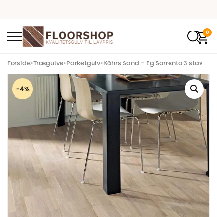
0
Forside
•
Trægulve
•
Parketgulv
•
Kährs Sand – Eg Sorrento 3 stav
-4%