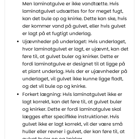
Men laminatgulve er ikke vandtætte. Hvis
laminatgulvet udsættes for for meget fugt,
kan det bule op og knirke. Dette kan ske, hvis
der kommer vand på gulvet, eller hvis gulvet
er lagt på et fugtigt underlag.
Ujævnheder på underlaget: Hvis underlaget,
hvor laminatgulvet er lagt, er ujævnt, kan det
føre til, at gulvet buler og knirker. Dette er
fordi laminatgulve er designet til at ligge på
et plant underlag. Hvis der er ujævnheder på
underlaget, vil gulvet ikke kunne ligge fladt,
og det vil bule op og knirke.
Forkert lægning: Hvis laminatgulvet ikke er
lagt korrekt, kan det føre til, at gulvet buler
og knirker. Dette er fordi laminatgulve skal
lægges efter specifikke instruktioner. Hvis
gulvet ikke er lagt korrekt, vil der være små
huller eller revner i gulvet, der kan føre til, at
gulvet buler op og knirker.