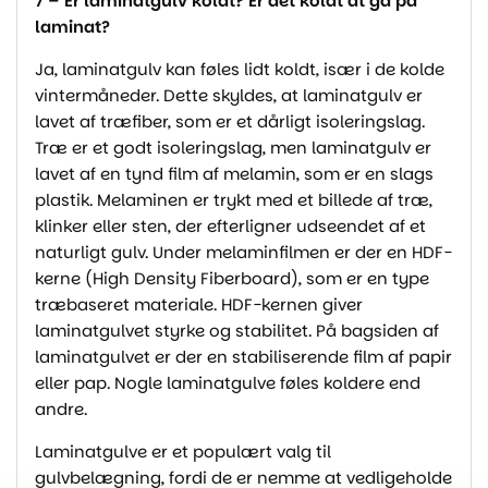
7 – Er laminatgulv koldt? Er det koldt at gå på
laminat?
Ja, laminatgulv kan føles lidt koldt, især i de kolde
vintermåneder. Dette skyldes, at laminatgulv er
lavet af træfiber, som er et dårligt isoleringslag.
Træ er et godt isoleringslag, men laminatgulv er
lavet af en tynd film af melamin, som er en slags
plastik. Melaminen er trykt med et billede af træ,
klinker eller sten, der efterligner udseendet af et
naturligt gulv. Under melaminfilmen er der en HDF-
kerne (High Density Fiberboard), som er en type
træbaseret materiale. HDF-kernen giver
laminatgulvet styrke og stabilitet. På bagsiden af
laminatgulvet er der en stabiliserende film af papir
eller pap. Nogle laminatgulve føles koldere end
andre.
Laminatgulve er et populært valg til
gulvbelægning, fordi de er nemme at vedligeholde