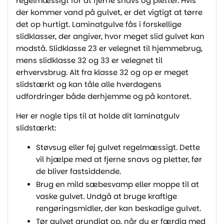
regelmæssigt for at fjerne snavs og pletter. Hvis
der kommer vand på gulvet, er det vigtigt at tørre
det op hurtigt. Laminatgulve fås i forskellige
slidklasser, der angiver, hvor meget slid gulvet kan
modstå. Slidklasse 23 er velegnet til hjemmebrug,
mens slidklasse 32 og 33 er velegnet til
erhvervsbrug. Alt fra klasse 32 og op er meget
slidstærkt og kan tåle alle hverdagens
udfordringer både derhjemme og på kontoret.
Her er nogle tips til at holde dit laminatgulv
slidstærkt:
Støvsug eller fej gulvet regelmæssigt. Dette
vil hjælpe med at fjerne snavs og pletter, før
de bliver fastsiddende.
Brug en mild sæbesvamp eller moppe til at
vaske gulvet. Undgå at bruge kraftige
rengøringsmidler, der kan beskadige gulvet.
Tør gulvet grundigt op, når du er færdig med