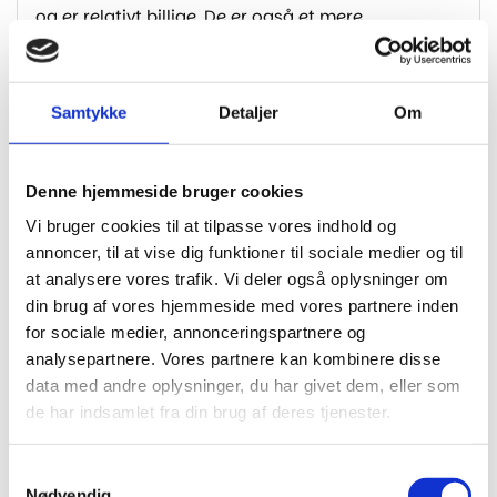
og er relativt billige. De er også et mere
miljøvenligt valg end nogle andre typer gulve,
f.eks. vinylgulve, som er lavet af PVC (nogle
vinylgulve er også mere miljøvenlige end
Samtykke
Detaljer
Om
laminatgulv).
Her er nogle tips til at undgå, at laminatgulvet
Denne hjemmeside bruger cookies
føles koldt:
Vi bruger cookies til at tilpasse vores indhold og
Brug et underlag til laminatgulv, der er
annoncer, til at vise dig funktioner til sociale medier og til
isolerende.
at analysere vores trafik. Vi deler også oplysninger om
Sørg for, at der er god ventilation i rummet,
din brug af vores hjemmeside med vores partnere inden
så kulden kan slippe ud.
for sociale medier, annonceringspartnere og
Brug tæpper eller gulvtæpper for at holde
analysepartnere. Vores partnere kan kombinere disse
fødderne varme.
data med andre oplysninger, du har givet dem, eller som
de har indsamlet fra din brug af deres tjenester.
8 – Hvilket gulv er nemmest at holde? Hvilket
Samtykkevalg
gulv holder bedst?
Nødvendig