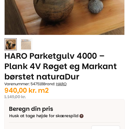
HARO Parketgulv 4000 –
Plank 4V Røget eg Markant
børstet naturaDur
Varenummer: 547518
Brand:
HARO
Den
Den
940,00
kr.
m2
oprindelige
aktuelle
1.149,00
kr.
pris
pris
Beregn din pris
var:
er:
Husk at tage højde for skærespild
1.149,00 kr..
940,00 kr..