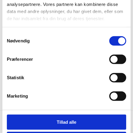
på...
analysepartnere. Vores partnere kan kombinere disse
data med andre oplysninger, du har givet dem, eller som
-26%
-
de har indsamlet fra din brug af deres tjenester.
Samtykkevalg
Nødvendig
Præferencer
Wiking - Fyr Living
Timberman Innoplank XL
Statistik
Ubehandlet 185 mm
Frost - Eg Accent
699,00
kr.
m2
479,00
kr.
m2
649,00
kr.
Den
Den
oprindelige
aktuelle
Marketing
pris
pris
var:
er:
649,00 kr..
479,00 kr..
Tillad alle