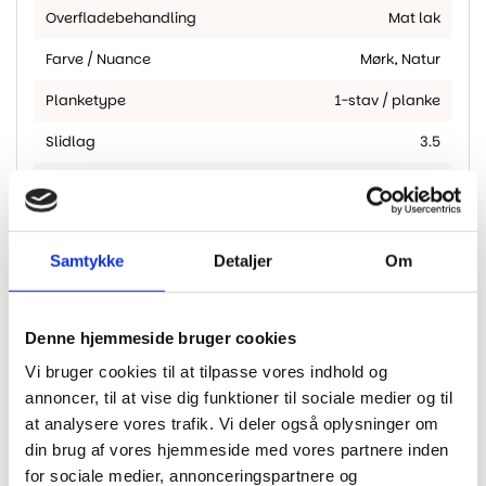
Overfladebehandling
Mat lak
Farve / Nuance
Mørk, Natur
Planketype
1-stav / planke
Slidlag
3.5
Top connect klik system 5G –
Montering
utrolig nemt at montere
M2 Pr. Pakke
3.17
Samtykke
Detaljer
Om
Fas
2-sidet fas
Gulvvarme
Egnet til gulvvarme
Denne hjemmeside bruger cookies
Vi bruger cookies til at tilpasse vores indhold og
annoncer, til at vise dig funktioner til sociale medier og til
at analysere vores trafik. Vi deler også oplysninger om
din brug af vores hjemmeside med vores partnere inden
Andre har også kigget
for sociale medier, annonceringspartnere og