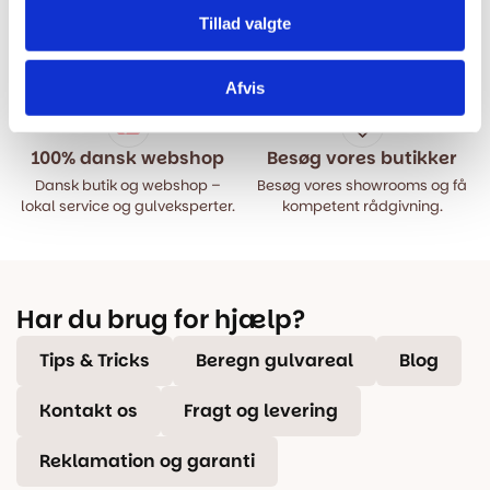
Hurtig levering
Prisgaranti
Tillad valgte
Bestil inden kl. 15.00 – vi
Vi har Danmarks billigste priser
afsender samme dag, når
på kvalitetsgulve!
varen er på lager.
Afvis
100% dansk webshop
Besøg vores butikker
Dansk butik og webshop –
Besøg vores showrooms og få
lokal service og gulveksperter.
kompetent rådgivning.
Har du brug for hjælp?
Tips & Tricks
Beregn gulvareal
Blog
Kontakt os
Fragt og levering
Reklamation og garanti