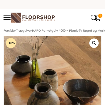
0
Forside
•
Trægulve
•
HARO Parketgulv 4000 – Plank 4V Røget eg Mark
-18%