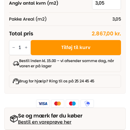
Angiv antal kvm (m2)
Pakke Areal (m2)
3,05
Total pris
2.867,00 kr.
HARO
Parketgulv
Tilføj til kurv
4000
-
Plank
Bestil inden kl. 15.00 – vi afsender samme dag, når
4V
varen er på lager
Røget
eg
Markant
børstet
Brug for hjælp? Ring til os på 25 24 45 45
naturaDur
antal
Se og mærk før du køber
📦
Bestil en vareprøve her