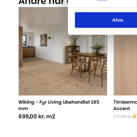
Andre har også kigget på.
-26%
Afvis
Wiking - Fyr Living Ubehandlet 185
Timberman
mm
Accent
699,00
kr.
m2
4
649,00
kr.
Den
Den
oprindel
aktuelle
pris
pris