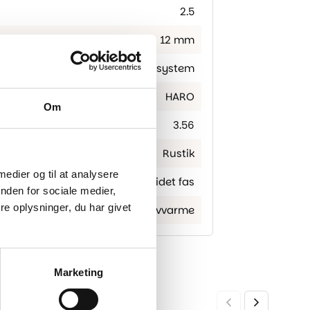
2.5
12 mm
Top connect kliksystem
HARO
Om
3.56
Rustik
 medier og til at analysere
2-sidet fas
nden for sociale medier,
e oplysninger, du har givet
Egnet til gulvvarme
Marketing