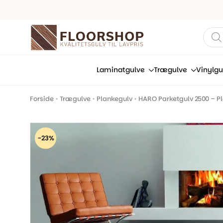
Prod
sear
Laminatgulve
Trægulve
Vinylgu
Forside
•
Trægulve
•
Plankegulv
•
HARO Parketgulv 2500 – Pl
-23%