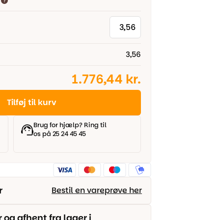
3,56
1.776,44 kr.
Tilføj til kurv
Brug for hjælp? Ring til
os på 25 24 45 45
r
Bestil en vareprøve her
g afhent fra lager i