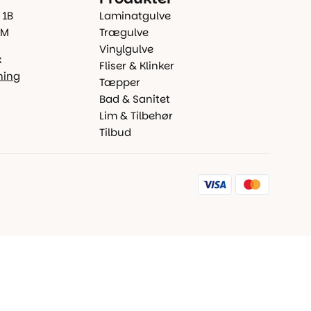
 1B
Laminatgulve
 M
Trægulve
Vinylgulve
k
Fliser & Klinker
ning
Tæpper
Bad & Sanitet
Lim & Tilbehør
Tilbud