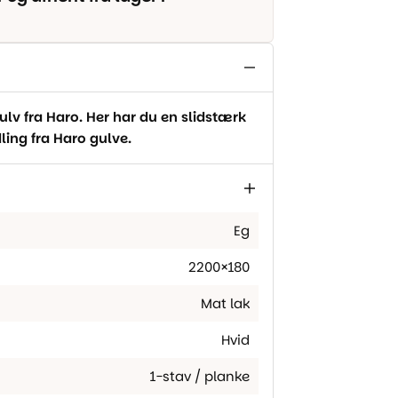
v fra Haro. Her har du en slidstærk
ing fra Haro gulve.
Eg
2200×180
Mat lak
Hvid
1-stav / planke