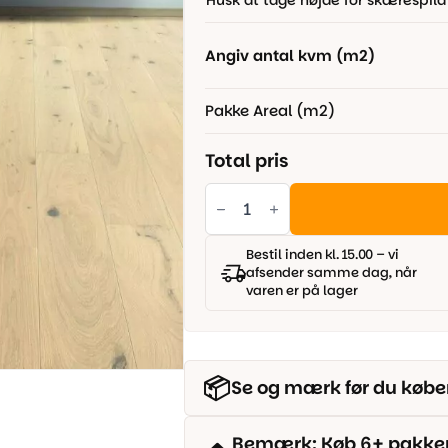
Husk at tage højde for skærespild
650,00 kr..
499,00 kr..
Angiv antal kvm (m2)
Pakke Areal (m2)
Total pris
HARO
Parketgulv
2500
-
Plank
Bestil inden kl. 15.00 – vi
2V
afsender samme dag, når
Eg
varen er på lager
lysehvid
Universal
børstet
antal
📦
Se og mærk før du købe
Bemærk: Køb 6+ pakker o