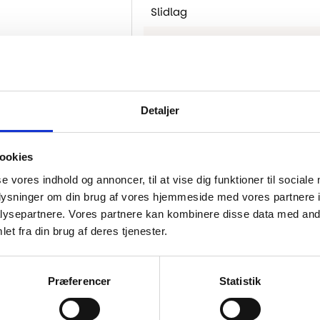
Slidlag
Tykkelse
Montering
Brand
Detaljer
M2 Pr. Pakke
ookies
Sortering
se vores indhold og annoncer, til at vise dig funktioner til sociale
Fas
oplysninger om din brug af vores hjemmeside med vores partnere i
ysepartnere. Vores partnere kan kombinere disse data med andr
Gulvvarme
et fra din brug af deres tjenester.
Præferencer
Statistik