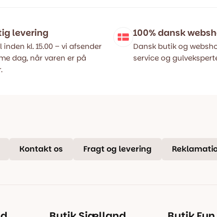
var:
er:
..
..
699,00 kr..
479,00 kr..
tig levering
100% dansk webs
l inden kl. 15.00 – vi afsender
Dansk butik og websho
e dag, når varen er på
service og gulveksperte
.
Kontakt os
Fragt og levering
Reklamatio
nd
Butik Sjælland
Butik Fyn