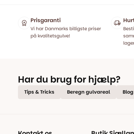
var:
er:
649,00 kr
479,00 kr
Prisgaranti
Hur
Vi har Danmarks billigste priser
Besti
på kvalitetsgulve!
samm
lager
Har du brug for hjælp?
Tips & Tricks
Beregn gulvareal
Blog
Kontakt os
Butik Sjælla