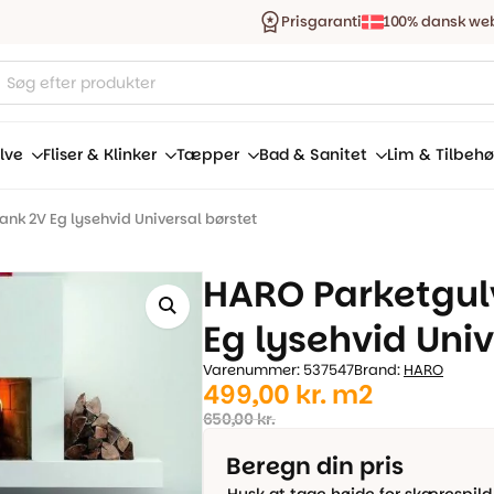
Prisgaranti
100% dansk we
ucts
ch
lve
Fliser & Klinker
Tæpper
Bad & Sanitet
Lim & Tilbehø
ank 2V Eg lysehvid Universal børstet
HARO Parketgulv
Eg lysehvid Univ
Varenummer: 537547
Brand:
HARO
Den
Den
499,00
kr.
m2
oprindelige
aktuelle
650,00
kr.
pris
pris
Beregn din pris
var:
er: