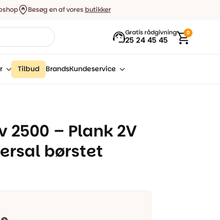
bshop
Besøg en af vores
butikker
Gratis rådgivning
0
25 24 45 45
r
Tilbud
Brands
Kundeservice
 2500 – Plank 2V
ersal børstet