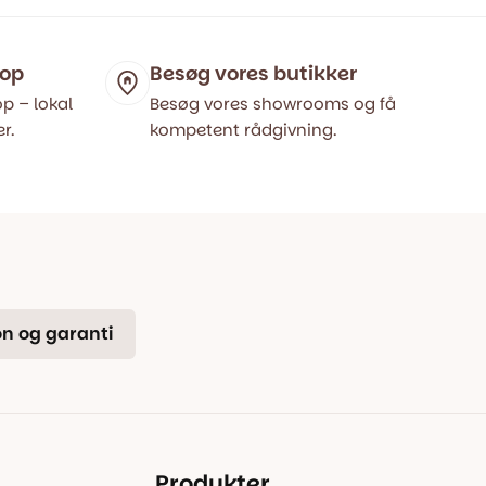
var:
er:
699,00 kr..
549,00 kr..
hop
Besøg vores butikker
p – lokal
Besøg vores showrooms og få
r.
kompetent rådgivning.
n og garanti
Produkter