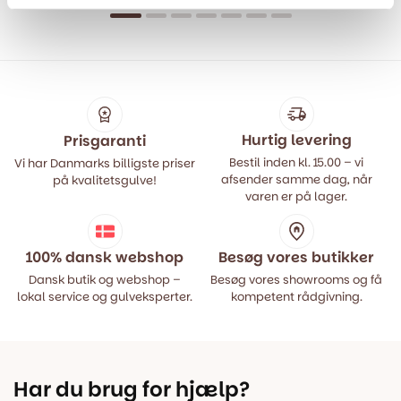
oprindelige
aktuelle
oprindelige
aktuelle
pris
pris
pris
pris
var:
er:
var:
er:
499,00 kr..
399,00 kr..
499,00 kr..
399,00 kr..
Hurtig levering
Prisgaranti
Bestil inden kl. 15.00 – vi
Vi har Danmarks billigste priser
afsender samme dag, når
på kvalitetsgulve!
varen er på lager.
100% dansk webshop
Besøg vores butikker
Dansk butik og webshop –
Besøg vores showrooms og få
lokal service og gulveksperter.
kompetent rådgivning.
Har du brug for hjælp?