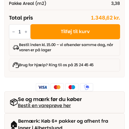
Pakke Areal (m2)
3,38
Total pris
1.348,62 kr.
Haro
Disano
Tilføj til kurv
LifeAqua
Plankegulv
-
Bestil inden kl. 15.00 – vi afsender samme dag, når
Eg
varen er på lager
Sheffield
natur
antal
Brug for hjælp? Ring til os på 25 24 45 45
Se og mærk før du køber
📦
Bestil en vareprøve her
Bemærk: Køb 6+ pakker og afhent fra
🏠
lager i Albertslund