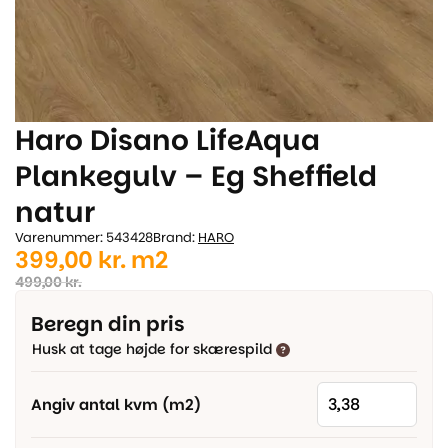
Haro Disano LifeAqua
Plankegulv – Eg Sheffield
natur
Varenummer: 543428
Brand:
HARO
Den
Den
399,00
kr.
m2
oprindelige
aktuelle
499,00
kr.
pris
pris
Beregn din pris
var:
er:
Husk at tage højde for skærespild
499,00 kr..
399,00 kr..
Angiv antal kvm (m2)