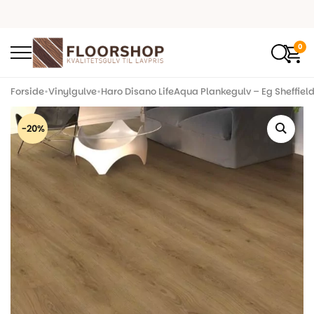
0
Forside
•
Vinylgulve
•
Haro Disano LifeAqua Plankegulv – Eg Sheffield
-20%