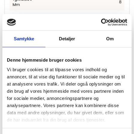
8
Mm
M2 Pr.
3.38
Pakke
Overfladen er børstet hvilket får det til at
Overflade
føles som ægte træ
Samtykke
Detaljer
Om
Fas
4-sidet fas
Denne hjemmeside bruger cookies
3 lags opbygning med et underlag af
kork, der sikrer en lyddæmpning og høj
Vi bruger cookies til at tilpasse vores indhold og
komfort. Mellem laget består af et
annoncer, til at vise dig funktioner til sociale medier og til
OPBYGNING
AquaReject som gør planken
modstandsdygtigt overfor vand.
at analysere vores trafik. Vi deler også oplysninger om
Toplaget er en SilentSense overflade i
din brug af vores hjemmeside med vores partnere inden
trælook som er dejlig blød og varm.
for sociale medier, annonceringspartnere og
5G Klik – Fastmonteret underlag på
analysepartnere. Vores partnere kan kombinere disse
Montering
bagside – Nemt kliksystem
data med andre oplysninger, du har givet dem, eller som
de har indsamlet fra din brug af deres tjenester.
Garanti
20 år
Gulvvarme
Egnet til gulvvarme