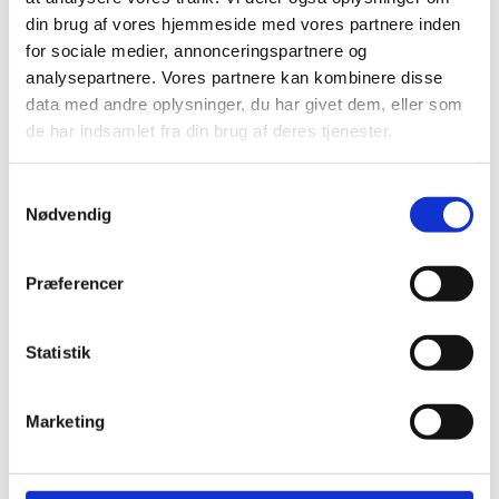
Specifikationer
din brug af vores hjemmeside med vores partnere inden
for sociale medier, annonceringspartnere og
Brand
HARO
analysepartnere. Vores partnere kan kombinere disse
data med andre oplysninger, du har givet dem, eller som
de har indsamlet fra din brug af deres tjenester.
Samtykkevalg
Andre har også kigget
Nødvendig
på...
Præferencer
-30%
Statistik
HARO Cleaning Parquet -
Marketing
Rengøring til olieret og
lakerede trægulve
99,00
kr.
Sikabond 130 - Limspartel A2