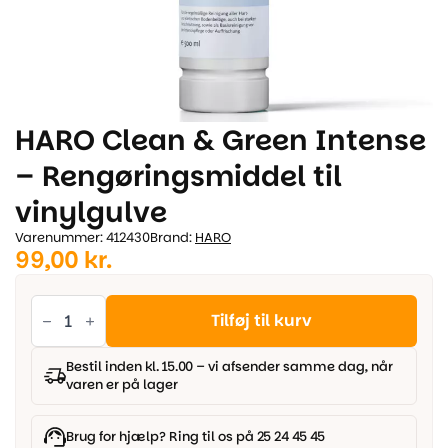
HARO Clean & Green Intense
– Rengøringsmiddel til
vinylgulve
Varenummer: 412430
Brand:
HARO
99,00
kr.
HARO
Clean
Tilføj til kurv
&
Green
Intense
Bestil inden kl. 15.00 – vi afsender samme dag, når
-
varen er på lager
Rengøringsmiddel
til
vinylgulve
antal
Brug for hjælp? Ring til os på 25 24 45 45