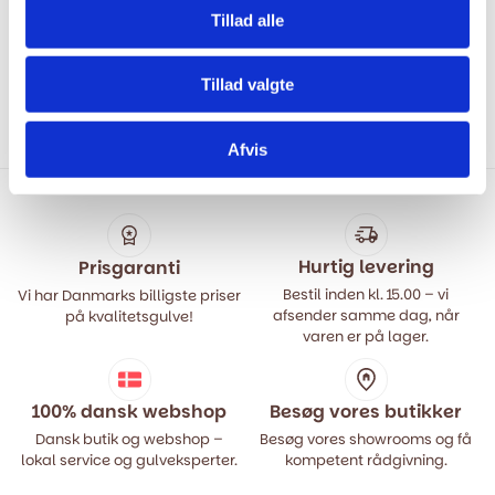
69,00
kr.
Tillad alle
99,00
kr.
Den
Den
oprindelige
aktuelle
pris
pris
Tillad valgte
var:
er:
99,00 kr..
69,00 kr..
Afvis
Hurtig levering
Prisgaranti
Bestil inden kl. 15.00 – vi
Vi har Danmarks billigste priser
afsender samme dag, når
på kvalitetsgulve!
varen er på lager.
100% dansk webshop
Besøg vores butikker
Dansk butik og webshop –
Besøg vores showrooms og få
lokal service og gulveksperter.
kompetent rådgivning.