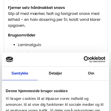
Fjerner selv hårdnakket snavs
Slip af med mærker, fedt og fastgroet snavs med
lethed – en halv dosering per 5 L koldt vand klarer
opgaven.
Brugsområder
Laminatgulv
PVC-/plastgulve
LVT-/vinylbelægning
Samtykke
Detaljer
Om
Blanke og matte fliser
Økonomisk og brugervenlig
500 ml flaske med praktisk dispenser, og kun halvt
Denne hjemmeside bruger cookies
doseringshoved per 5 L vand – nemt og
Vi bruger cookies til at tilpasse vores indhold og
økonomisk.
annoncer, til at vise dig funktioner til sociale medier og til
at analysere vores trafik. Vi deler også oplysninger om