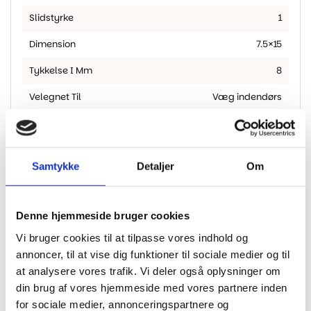
Slidstyrke
1
Dimension
7.5×15
Tykkelse I Mm
8
Velegnet Til
Væg indendørs
Velegnet Hvor
Væg
Farve
Hvid
Samtykke
Detaljer
Om
Denne hjemmeside bruger cookies
Andre har også kigget
Vi bruger cookies til at tilpasse vores indhold og
annoncer, til at vise dig funktioner til sociale medier og til
på...
at analysere vores trafik. Vi deler også oplysninger om
din brug af vores hjemmeside med vores partnere inden
-40%
-40%
for sociale medier, annonceringspartnere og