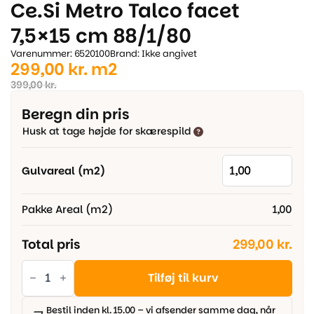
Ce.Si Metro Talco facet
7,5×15 cm 88/1/80
Varenummer: 6520100
Brand: Ikke angivet
Den
Den
299,00
kr.
m2
oprindelige
aktuelle
399,00
kr.
pris
pris
Beregn din pris
var:
er:
Husk at tage højde for skærespild
399,00 kr..
299,00 kr..
Gulvareal (m2)
Pakke Areal (m2)
1,00
Total pris
299,00 kr.
Ce.Si
Metro
Tilføj til kurv
Talco
facet
7,5x15
Bestil inden kl. 15.00 – vi afsender samme dag, når