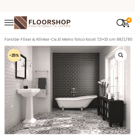
0
Forside
•
Fliser & Klinker
•
Ce.Si Metro Talco facet 7,5×15 cm 88/1/80
-25%