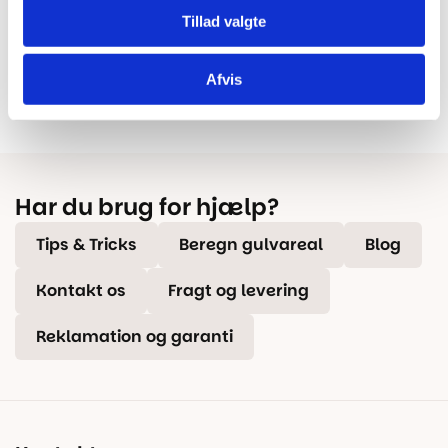
Tillad valgte
100% dansk webshop
Besøg vores butikker
Afvis
Dansk butik og webshop –
Besøg vores showrooms og få
lokal service og gulveksperter.
kompetent rådgivning.
Har du brug for hjælp?
Tips & Tricks
Beregn gulvareal
Blog
Kontakt os
Fragt og levering
Reklamation og garanti